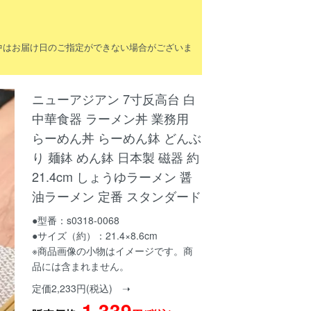
間中はお届け日のご指定ができない場合がございま
ニューアジアン 7寸反高台 白
中華食器 ラーメン丼 業務用
らーめん丼 らーめん鉢 どんぶ
り 麺鉢 めん鉢 日本製 磁器 約
21.4cm しょうゆラーメン 醤
油ラーメン 定番 スタンダード
●型番：s0318-0068
●サイズ（約）：21.4×8.6cm
※商品画像の小物はイメージです。商
品には含まれません。
定価2,233円(税込) ➝
1,339