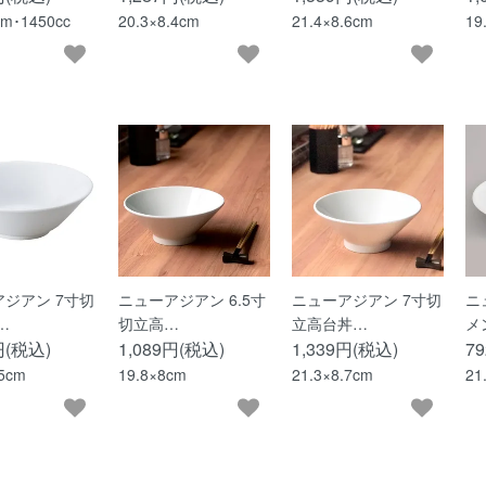
cm･1450cc
20.3×8.4cm
21.4×8.6cm
19
ジアン 7寸切
ニューアジアン 6.5寸
ニューアジアン 7寸切
ニ
…
切立高…
立高台丼…
メ
円(税込)
1,089円(税込)
1,339円(税込)
7
.5cm
19.8×8cm
21.3×8.7cm
21