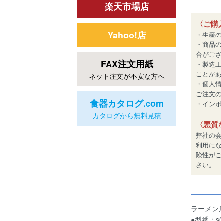
楽天市場店
〈ご購
Yahoo!店
・生産
・商品
合がご
FAX注文用紙
・製造
ことが
ネット注文が不安な方へ
・個人
ご注文
食器カタログ.com
・インボイ
カタログから無料見積
〈悪質
弊社の
利用に
険性が
さい。
ラーメン
●型番：s0