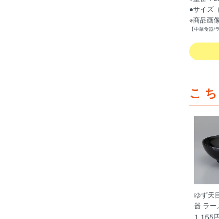
●サイズ（約
※商品画
【中華食器/
こ
ゆず天
器 ラー
1,155