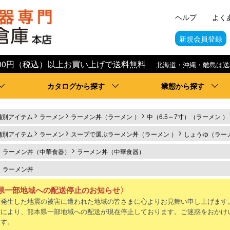
ヘルプ
よく
新規会員登録
,000円（税込）以上お買い上げで送料無料
北海道・沖縄・離島は送
カタログから探す
業態から探す
舗別アイテム
ラーメン
ラーメン丼（ラーメン ）
中（6.5～7寸）（ラーメン ）
舗別アイテム
ラーメン
スープで選ぶラーメン丼（ラーメン ）
しょうゆ（ラーメ
ラーメン丼（中華食器）
ラーメン丼（中華食器）
ラーメン丼
県一部地域への配送停止のお知らせ〉
で発生した地震の被害に遭われた地域の皆さまに心よりお見舞い申し上げます
響により、熊本県一部地域への配送が現在停止しております。ご迷惑をおかけ
ます。