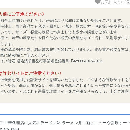
お気に入りに追
入前にご了承ください〉
の都合上お届けが遅れたり、完売によりお届け出来ない場合がございます。
の特性上、同じ商品でも色味・風合い・濃淡・柄の出方・厚み等が多少異なる
ざいます。サイズ・容量の表記につきましても多少の誤差がございます。
工程上、若干の釉薬たれや目立たない程度の微細なキズ・汚れ・気泡等が生じ
あります。
情報の流出を防ぐ為、納品書の発行を致しておりません。納品書の必要な方は
の際に備考欄にご記入ください。
ス対応 適格請求書発行事業者登録番号 T9-2000-0102-3104
な詐欺サイトにご注意ください〉
会社概要を使用した詐欺サイトを確認いたしました。このような詐欺サイトを
なった場合、商品が届かない、個人情報を悪用されるといった被害につながる
ございます。くれぐれも悪質な詐欺サイトをご利用なさらぬよう、十分ご注意
店 中華料理店に人気のラーメン鉢 ラーメン丼！新メニューや新規オー
318-0068