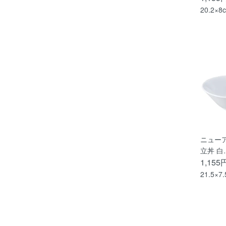
20.2×8
ニューア
立丼 白
1,155
21.5×7