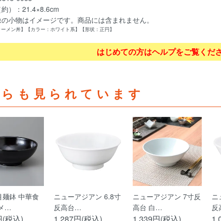
）：21.4×8.6cm
像の小物はイメージです。商品には含まれません。
ラーメン丼】【カラー：ホワイト系】【形状：正円】
はじめての方はヘルプをご覧くだ
ちらも見られています
目麺鉢 中華食
ニューアジアン 6.8寸
ニューアジアン 7寸反
ニ
メ…
反高台…
高台 白…
反
円(税込)
1,287円(税込)
1,339円(税込)
1