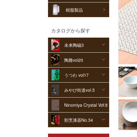
樹脂製品
カタログから探す
未来陶磁3
陶雅vol20
うつわ vol17
みやび街道vol.5
Ninomiya Crystal Vol.8
割烹漆器No.34