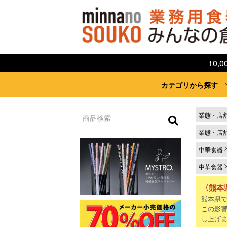
10
カテゴリから探す
業態・店
業態・店
中華食器
中華食器
〈熊本
熊本県
この影
し上げ