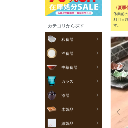
〈夏季
休業前の
8月1日
カテゴリから探す
す。
和食器
洋食器
中華食器
ガラス
漆器
木製品
紙製品