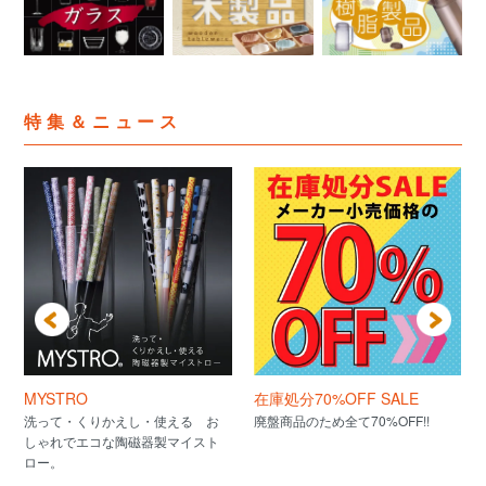
特集＆ニュース
MYSTRO
在庫処分70%OFF SALE
洗って・くりかえし・使える お
廃盤商品のため全て70%OFF!!
しゃれでエコな陶磁器製マイスト
ロー。