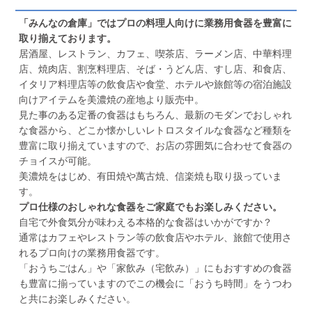
「みんなの倉庫」ではプロの料理人向けに業務用食器を豊富に
取り揃えております。
居酒屋、レストラン、カフェ、喫茶店、ラーメン店、中華料理
店、焼肉店、割烹料理店、そば・うどん店、すし店、和食店、
イタリア料理店等の飲食店や食堂、ホテルや旅館等の宿泊施設
向けアイテムを美濃焼の産地より販売中。
見た事のある定番の食器はもちろん、最新のモダンでおしゃれ
な食器から、どこか懐かしいレトロスタイルな食器など種類を
豊富に取り揃えていますので、お店の雰囲気に合わせて食器の
チョイスが可能。
美濃焼をはじめ、有田焼や萬古焼、信楽焼も取り扱っていま
す。
プロ仕様のおしゃれな食器をご家庭でもお楽しみください。
自宅で外食気分が味わえる本格的な食器はいかがですか？
通常はカフェやレストラン等の飲食店やホテル、旅館で使用さ
れるプロ向けの業務用食器です。
「おうちごはん」や「家飲み（宅飲み）」にもおすすめの食器
も豊富に揃っていますのでこの機会に「おうち時間」をうつわ
と共にお楽しみください。