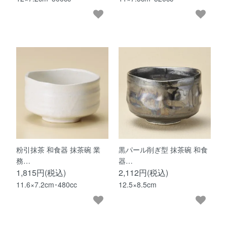
粉引抹茶 和食器 抹茶碗 業
黒パール削ぎ型 抹茶碗 和食
務…
器…
1,815円(税込)
2,112円(税込)
11.6×7.2cm･480cc
12.5×8.5cm