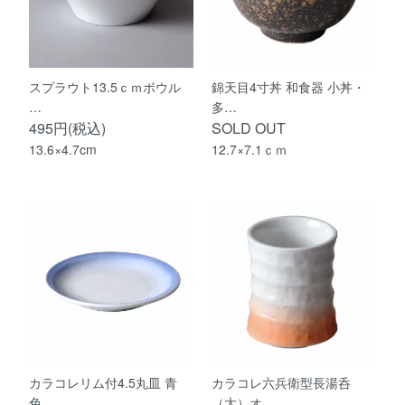
スプラウト13.5ｃｍボウル
錦天目4寸丼 和食器 小丼・
…
多…
495円(税込)
SOLD OUT
13.6×4.7cm
12.7×7.1ｃｍ
カラコレリム付4.5丸皿 青
カラコレ六兵衛型長湯呑
色…
（大）オ…