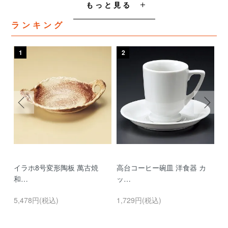
もっと見る
ランキング
1
2
3
イラホ8号変形陶板 萬古焼
高台コーヒー碗皿 洋食器 カ
濃
和…
ッ…
…
5,478円(税込)
1,729円(税込)
9