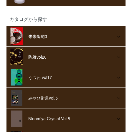
カタログから探す
未来陶磁3
陶雅vol20
うつわ vol17
みやび街道vol.5
Ninomiya Crystal Vol.8