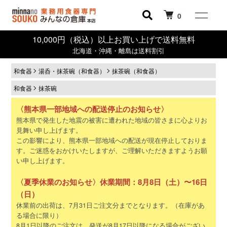
0
10,000円（税込）以上お買い上げで送料無料
北海道・沖縄・離島は送料割引
和食器
湯呑・抹茶碗（和食器）
抹茶碗（和食器）
和食器
抹茶碗
〈熊本県一部地域への配送停止のお知らせ〉
熊本県で発生した地震の被害に遭われた地域の皆さまに心よりお
見舞い申し上げます。
この影響により、熊本県一部地域への配送が現在停止しておりま
す。ご迷惑をおかけいたしますが、ご理解いただきますようお願
い申し上げます。
〈夏季休業のお知らせ〉休業期間：8月8日（土）〜16日
（日）
休業前の出荷は、7月31日ご注文分までとなります。（在庫があ
る場合に限り）
8月1日以降のご注文は、発送が8月17日以降になる場合がござい