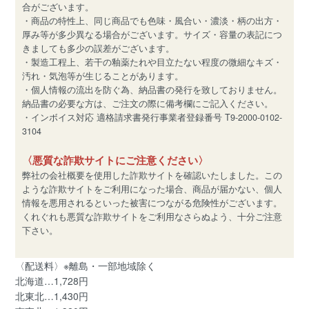
合がございます。
・商品の特性上、同じ商品でも色味・風合い・濃淡・柄の出方・
厚み等が多少異なる場合がございます。サイズ・容量の表記につ
きましても多少の誤差がございます。
・製造工程上、若干の釉薬たれや目立たない程度の微細なキズ・
汚れ・気泡等が生じることがあります。
・個人情報の流出を防ぐ為、納品書の発行を致しておりません。
納品書の必要な方は、ご注文の際に備考欄にご記入ください。
・インボイス対応 適格請求書発行事業者登録番号 T9-2000-0102-
3104
〈悪質な詐欺サイトにご注意ください〉
弊社の会社概要を使用した詐欺サイトを確認いたしました。この
ような詐欺サイトをご利用になった場合、商品が届かない、個人
情報を悪用されるといった被害につながる危険性がございます。
くれぐれも悪質な詐欺サイトをご利用なさらぬよう、十分ご注意
下さい。
〈配送料〉※離島・一部地域除く
北海道…1,728円
北東北…1,430円