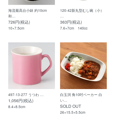
海流菊高台小鉢 約10cm
120-42新丸型むし碗（小）
和…
…
726円(税込)
363円(税込)
10×7.5cm
7.6×7cm 140cc
497-13-277 うつわ …
白玉渕 角10吋ベーカー 白
1,056円(税込)
い…
SOLD OUT
8.4×8.5cm
26×15.5×5.5cm