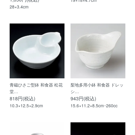
19×18×4.7cm
28×3.4cm
青磁ひさご型鉢 和食器 松花
梨地多用小鉢 和食器 ドレッ
堂…
シ…
818円(税込)
943円(税込)
10.3×12.5×2.9cm
15.6×11.2×8.5cm･260cc