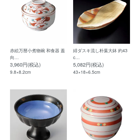
赤絵万暦小煮物碗 和食器 蓋
緋ダスキ流し朴葉大鉢 約43
向…
c…
3,960円(税込)
5,082円(税込)
9.8×8.2cm
43×18×6.5cm