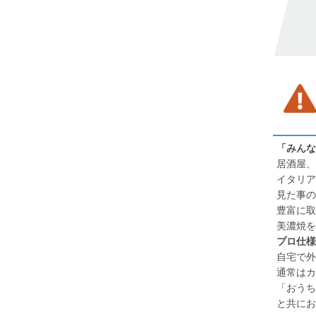
「みんな
居酒屋、
イタリア
見た事の
豊富に取
美濃焼を
プロ仕様
自宅で外
通常はカ
「おうち
と共にお