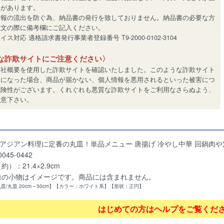
とがあります。
情報の流出を防ぐ為、納品書の発行を致しておりません。納品書の必要な方
注文の際に備考欄にご記入ください。
ス対応 適格請求書発行事業者登録番号 T9-2000-0102-3104
な詐欺サイトにご注意ください〉
会社概要を使用した詐欺サイトを確認いたしました。このような詐欺サイト
用になった場合、商品が届かない、個人情報を悪用されるといった被害につ
危険性がございます。くれぐれも悪質な詐欺サイトをご利用なさらぬよう、
注意下さい。
 アジアン料理に定番の丸皿！単品メニュー 唐揚げ 冷やし中華 回鍋肉
045-0442
）：21.4×2.9cm
像の小物はイメージです。商品には含まれません。
丸皿/丸皿 20cm～30cm】【カラー：ホワイト系】【形状：正円】
はじめての方はヘルプをご覧くだ