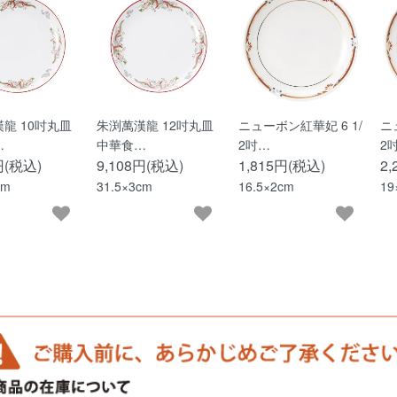
龍 10吋丸皿
朱渕萬漢龍 12吋丸皿
ニューボン紅華妃 6 1/
ニ
…
中華食…
2吋…
2
円(税込)
9,108円(税込)
1,815円(税込)
2
cm
31.5×3cm
16.5×2cm
19