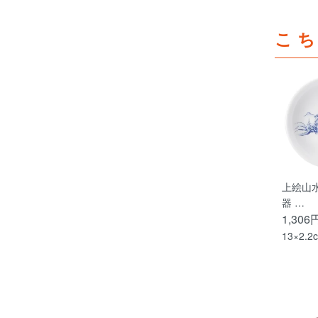
こ
上絵山水
器 …
1,306
13×2.2