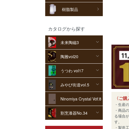
樹脂製品
カタログから探す
未来陶磁3
陶雅vol20
うつわ vol17
みやび街道vol.5
〈ご購
Ninomiya Crystal Vol.8
・生産
・商品
割烹漆器No.34
る場合
す。
・製造