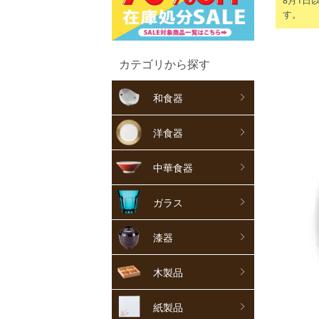
す。
カテゴリから探す
和食器
洋食器
中華食器
ガラス
漆器
木製品
紙製品