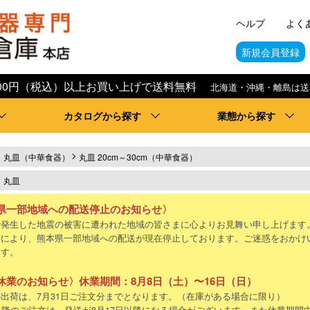
ヘルプ
よく
新規会員登録
,000円（税込）以上お買い上げで送料無料
北海道・沖縄・離島は送
カタログから探す
業態から探す
丸皿（中華食器）
丸皿 20cm～30cm（中華食器）
丸皿
県一部地域への配送停止のお知らせ〉
で発生した地震の被害に遭われた地域の皆さまに心よりお見舞い申し上げます
響により、熊本県一部地域への配送が現在停止しております。ご迷惑をおかけ
ます。
休業のお知らせ〉休業期間：8月8日（土）〜16日（日）
出荷は、7月31日ご注文分までとなります。（在庫がある場合に限り）
以降のご注文は、発送が8月17日以降になる場合がございます。また休業期