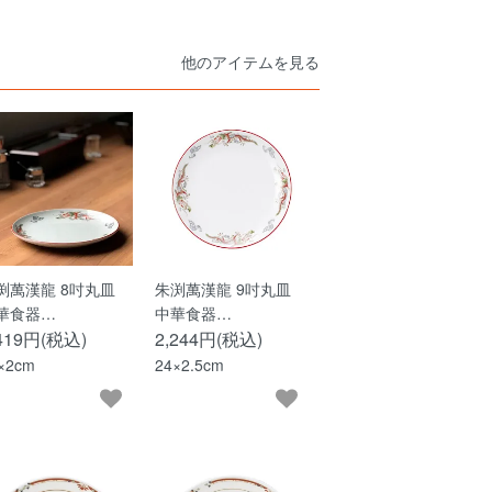
他のアイテムを見る
渕萬漢龍 8吋丸皿
朱渕萬漢龍 9吋丸皿
華食器…
中華食器…
,419円(税込)
2,244円(税込)
×2cm
24×2.5cm