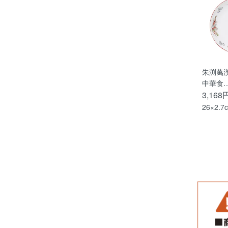
朱渕萬漢
中華食
3,168
26×2.7