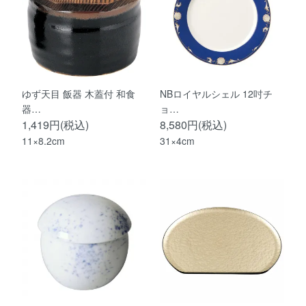
ゆず天目 飯器 木蓋付 和食
NBロイヤルシェル 12吋チ
器…
ョ…
1,419円(税込)
8,580円(税込)
11×8.2cm
31×4cm