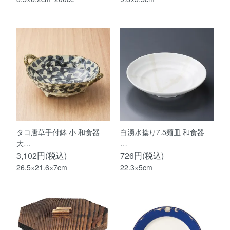
タコ唐草手付鉢 小 和食器
白湧水捻り7.5麺皿 和食器
大…
…
3,102円(税込)
726円(税込)
26.5×21.6×7cm
22.3×5cm