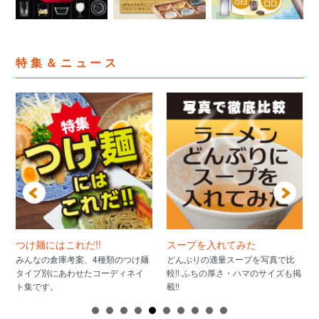
特集＆ニュース
つけ麺にはこれだ!!
スープを入れてみた
みんなの倉庫考案、4種類のつけ麺
どんぶりの適量スープを写真で比
タイプ別にあわせたコーディネイ
較!! ふちの厚さ・ハマのサイズも掲
ト集です。
載!!