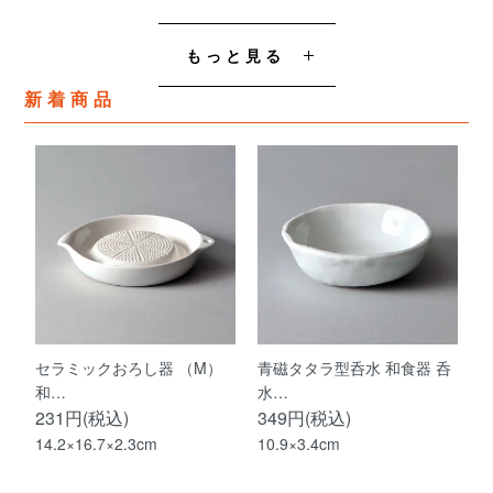
もっと見る
新着商品
セラミックおろし器 （M）
青磁タタラ型呑水 和食器 呑
和…
水…
231円(税込)
349円(税込)
14.2×16.7×2.3cm
10.9×3.4cm