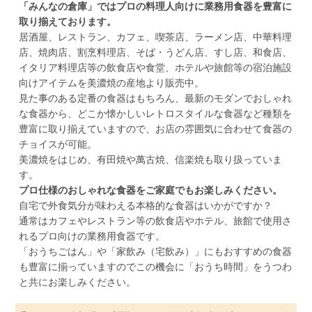
「みんなの倉庫」ではプロの料理人向けに業務用食器を豊富に
取り揃えております。
居酒屋、レストラン、カフェ、喫茶店、ラーメン店、中華料理
店、焼肉店、割烹料理店、そば・うどん店、すし店、和食店、
イタリア料理店等の飲食店や食堂、ホテルや旅館等の宿泊施設
向けアイテムを美濃焼の産地より販売中。
見た事のある定番の食器はもちろん、最新のモダンでおしゃれ
な食器から、どこか懐かしいレトロスタイルな食器など種類を
豊富に取り揃えていますので、お店の雰囲気に合わせて食器の
チョイスが可能。
美濃焼をはじめ、有田焼や萬古焼、信楽焼も取り扱っていま
す。
プロ仕様のおしゃれな食器をご家庭でもお楽しみください。
自宅で外食気分が味わえる本格的な食器はいかがですか？
通常はカフェやレストラン等の飲食店やホテル、旅館で使用さ
れるプロ向けの業務用食器です。
「おうちごはん」や「家飲み（宅飲み）」にもおすすめの食器
も豊富に揃っていますのでこの機会に「おうち時間」をうつわ
と共にお楽しみください。