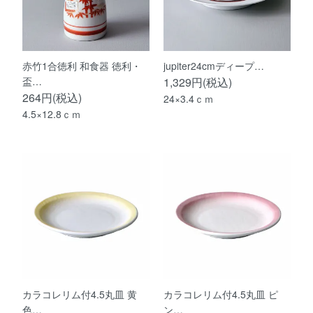
赤竹1合徳利 和食器 徳利・
jupiter24cmディープ…
盃…
1,329円(税込)
264円(税込)
24×3.4ｃｍ
4.5×12.8ｃｍ
カラコレリム付4.5丸皿 黄
カラコレリム付4.5丸皿 ピ
色…
ン…