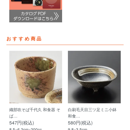
おすすめ商品
織部吹そば千代久 和食器 そ
白刷毛天目三ツ足ミニ小鉢
ば…
和食…
547円(税込)
580円(税込)
8.5×6.2cm･200cc
9.8×3.5cm