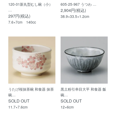
120-01新丸型むし碗（小）
605-25-967 うつわ …
…
2,904円(税込)
297円(税込)
38.9×33.5×1.2cm
7.6×7cm 140cc
うたげ桜抹茶碗 和食器 抹茶
黒土粉引串目大平 和食器 飯
碗…
碗…
SOLD OUT
SOLD OUT
11.7×7.6cm
12×6cm