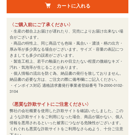
カートに入れる
〈ご購入前にご了承ください〉
・生産の都合上お届けが遅れたり、完売によりお届け出来ない場
合がございます。
・商品の特性上、同じ商品でも色味・風合い・濃淡・柄の出方・
厚み等が多少異なる場合がございます。サイズ・容量の表記につ
きましても多少の誤差がございます。
・製造工程上、若干の釉薬たれや目立たない程度の微細なキズ・
汚れ・気泡等が生じることがあります。
・個人情報の流出を防ぐ為、納品書の発行を致しておりません。
納品書の必要な方は、ご注文の際に備考欄にご記入ください。
・インボイス対応 適格請求書発行事業者登録番号 T9-2000-0102-
3104
〈悪質な詐欺サイトにご注意ください〉
弊社の会社概要を使用した詐欺サイトを確認いたしました。この
ような詐欺サイトをご利用になった場合、商品が届かない、個人
情報を悪用されるといった被害につながる危険性がございます。
くれぐれも悪質な詐欺サイトをご利用なさらぬよう、十分ご注意
下さい。