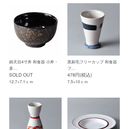
錦天目4寸丼 和食器 小丼・
黒刷毛フリーカップ 和食器
多…
フ…
SOLD OUT
478円(税込)
12.7×7.1ｃｍ
7.5×10ｃｍ