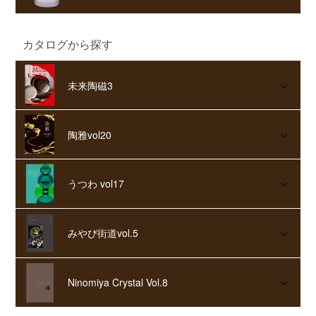
カタログから探す
未来陶磁3
陶雅vol20
うつわ vol17
みやび街道vol.5
Ninomiya Crystal Vol.8