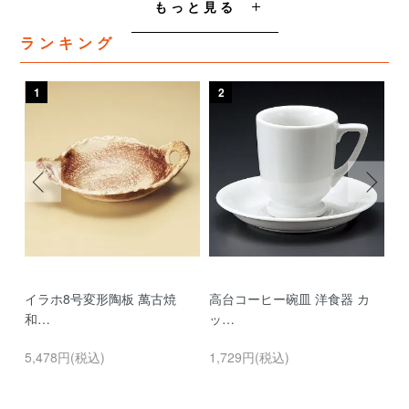
もっと見る
ランキング
1
2
3
イラホ8号変形陶板 萬古焼
高台コーヒー碗皿 洋食器 カ
濃
和…
ッ…
…
5,478円(税込)
1,729円(税込)
9