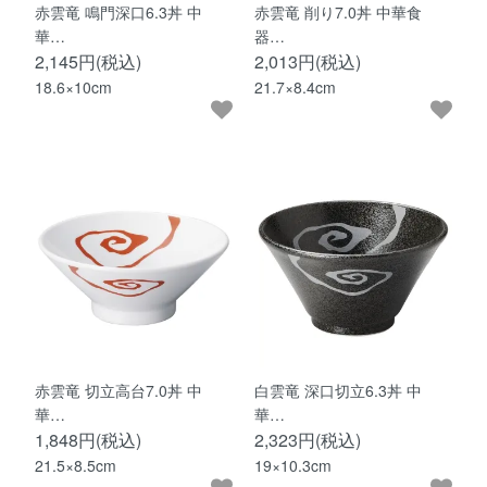
赤雲竜 鳴門深口6.3丼 中
赤雲竜 削り7.0丼 中華食
華…
器…
2,145円(税込)
2,013円(税込)
18.6×10cm
21.7×8.4cm
赤雲竜 切立高台7.0丼 中
白雲竜 深口切立6.3丼 中
華…
華…
1,848円(税込)
2,323円(税込)
21.5×8.5cm
19×10.3cm