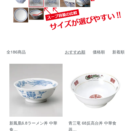
全186商品
おすすめ順
価格順
新着順
新鳳凰6.8ラーメン丼 中華
青三竜 68反高台丼 中華食
食…
器…