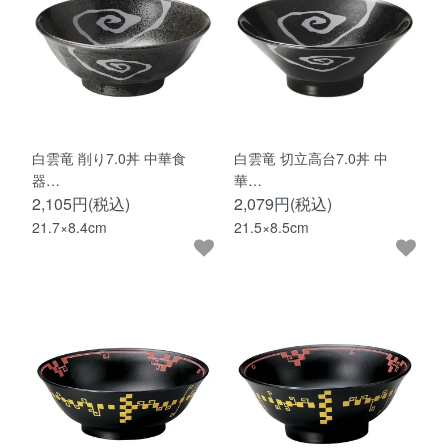
白雲竜 削り7.0丼 中華食
白雲竜 切立高台7.0丼 中
器…
華…
2,105円(税込)
2,079円(税込)
21.7×8.4cm
21.5×8.5cm