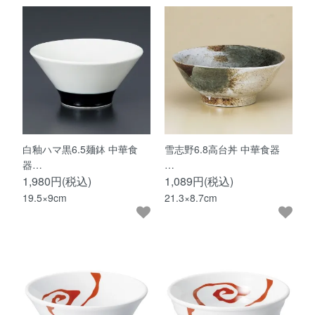
白釉ハマ黒6.5麺鉢 中華食
雪志野6.8高台丼 中華食器
器…
…
1,980円(税込)
1,089円(税込)
19.5×9cm
21.3×8.7cm