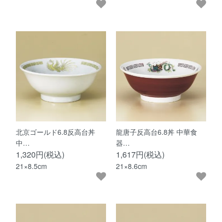
北京ゴールド6.8反高台丼
龍唐子反高台6.8丼 中華食
中…
器…
1,320円(税込)
1,617円(税込)
21×8.5cm
21×8.6cm