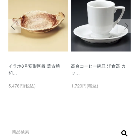
イラホ8号変形陶板 萬古焼
高台コーヒー碗皿 洋食器 カ
濃
和…
ッ…
…
5,478円(税込)
1,729円(税込)
9