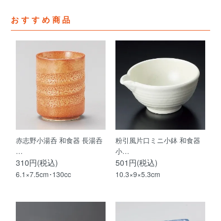
おすすめ商品
赤志野小湯呑 和食器 長湯呑
粉引風片口ミニ小鉢 和食器
…
小…
310円(税込)
501円(税込)
6.1×7.5cm･130cc
10.3×9×5.3cm