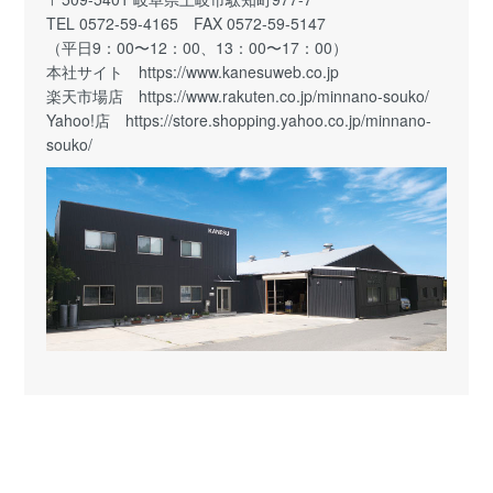
TEL 0572-59-4165 FAX 0572-59-5147
（平日9：00〜12：00、13：00〜17：00）
本社サイト
https://www.kanesuweb.co.jp
楽天市場店
https://www.rakuten.co.jp/minnano-souko/
Yahoo!店
https://store.shopping.yahoo.co.jp/minnano-
souko/