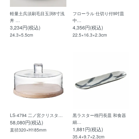
軽量土呉須刷毛目玉渕8寸浅
フローラル 仕切り付9吋皿
丼 …
中…
3,234円(税込)
4,356円(税込)
24.3×5.5cm
22.5×16.3×2.3cm
LS-4794 二ノ宮クリスタ…
黒ラスター楕円長皿 和食器
58,080円(税込)
細…
1,881円(税込)
直径320×H185mm
35.4×9.7×2.3cm