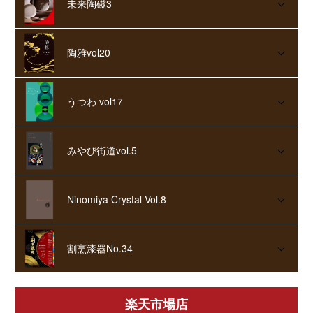
未来陶磁3
陶雅vol20
うつわ vol17
みやび街道vol.5
Ninomiya Crystal Vol.8
割烹漆器No.34
楽天市場店