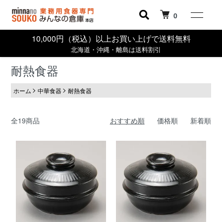
0
10,000円（税込）以上お買い上げで送料無料
北海道・沖縄・離島は送料割引
耐熱食器
ホーム
中華食器
耐熱食器
全19商品
おすすめ順
価格順
新着順