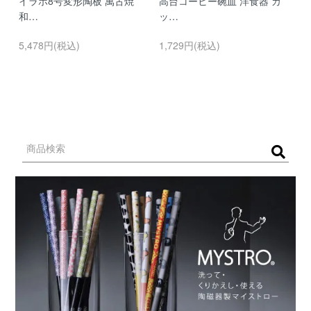
イラホ8号変形陶板 萬古焼
高台コーヒー碗皿 洋食器 カ
濃
和…
ッ…
…
5,478円(税込)
1,729円(税込)
9