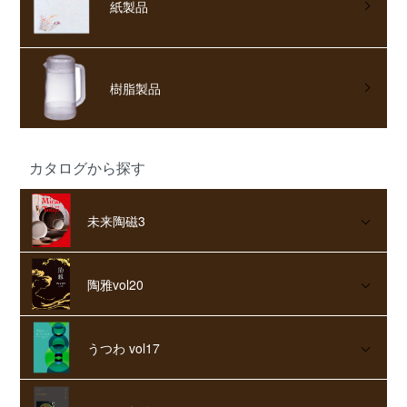
紙製品
樹脂製品
カタログから探す
未来陶磁3
陶雅vol20
うつわ vol17