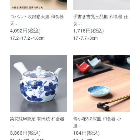
コバルト吹銀彩天皿 和食器
手書き吉兆三品皿 和食器 仕
天…
切…
4,092円(税込)
1,716円(税込)
17.2×17.2×4.6cm
17×7.7×3cm
染花紋M急須 有田焼 和食器
青小花3.2深皿 和食器 小
…
皿…
3,366円(税込)
184円(税込)