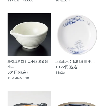
11×9.5cm･350cc
10×2.5cm
粉引風片口ミニ小鉢 和食器
上絵山水 5 1/2吋取皿 中…
小…
1,122円(税込)
501円(税込)
14×3cm
10.3×9×5.3cm