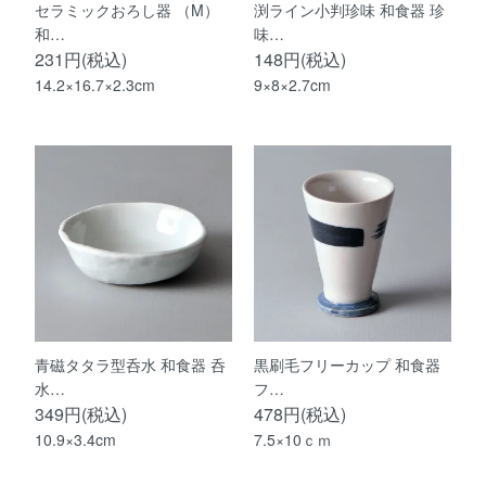
セラミックおろし器 （M）
渕ライン小判珍味 和食器 珍
和…
味…
231円(税込)
148円(税込)
14.2×16.7×2.3cm
9×8×2.7cm
青磁タタラ型呑水 和食器 呑
黒刷毛フリーカップ 和食器
水…
フ…
349円(税込)
478円(税込)
10.9×3.4cm
7.5×10ｃｍ