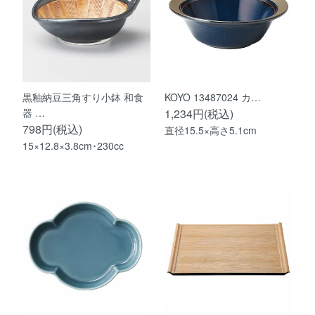
黒釉納豆三角すり小鉢 和食
KOYO 13487024 カ…
器 …
1,234円(税込)
798円(税込)
直径15.5×高さ5.1cm
15×12.8×3.8cm･230cc