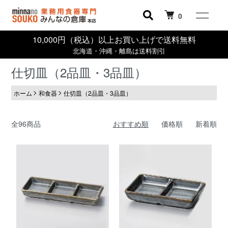
0
10,000円（税込）以上お買い上げで送料無料
北海道・沖縄・離島は送料割引
仕切皿（2品皿・3品皿）
ホーム
和食器
仕切皿（2品皿・3品皿）
全96商品
おすすめ順
価格順
新着順