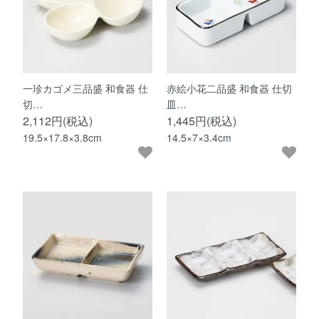
一珍カゴメ三品盛 和食器 仕
赤絵小花二品盛 和食器 仕切
切…
皿…
2,112円(税込)
1,445円(税込)
19.5×17.8×3.8cm
14.5×7×3.4cm