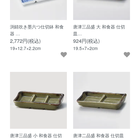
渕錆吹き墨六つ仕切鉢 和食
唐津三品盛 大 和食器 仕切
器 …
皿…
2,772円(税込)
924円(税込)
19×12.7×2.2cm
19.5×7×2cm
唐津三品盛 小 和食器 仕切
唐津二品盛 和食器 仕切皿