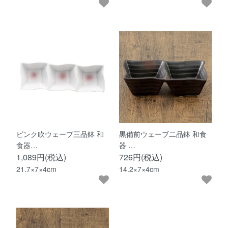
ピンク吹ウェーブ三品鉢 和
黒備前ウェーブ二品鉢 和食
食器…
器 …
1,089円(税込)
726円(税込)
21.7×7×4cm
14.2×7×4cm