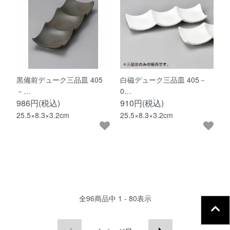
黒備前デューク三品皿 405
白磁デューク三品皿 405－
－…
0…
986円(税込)
910円(税込)
25.5×8.3×3.2cm
25.5×8.3×3.2cm
全
96
商品中
1 - 80
表示