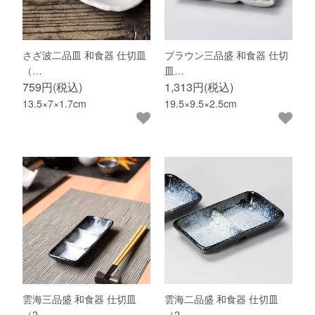
さざ波二品皿 和食器 仕切皿
ブラウン三品盛 和食器 仕切
（…
皿…
759円(税込)
1,313円(税込)
13.5×7×1.7cm
19.5×9.5×2.5cm
雲海三品盛 和食器 仕切皿
雲海二品盛 和食器 仕切皿
（2…
（2…