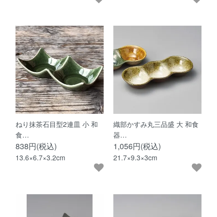
ねり抹茶石目型2連皿 小 和
織部かすみ丸三品盛 大 和食
食…
器…
838円(税込)
1,056円(税込)
13.6×6.7×3.2cm
21.7×9.3×3cm