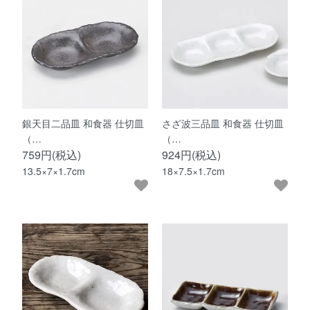
銀天目二品皿 和食器 仕切皿
さざ波三品皿 和食器 仕切皿
（…
（…
759円(税込)
924円(税込)
13.5×7×1.7cm
18×7.5×1.7cm