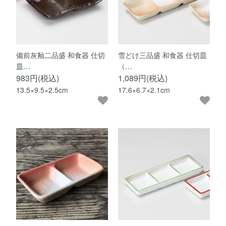
備前灰釉二品盛 和食器 仕切
雪どけ三品盛 和食器 仕切皿
皿…
（…
983円(税込)
1,089円(税込)
13.5×9.5×2.5cm
17.6×6.7×2.1cm