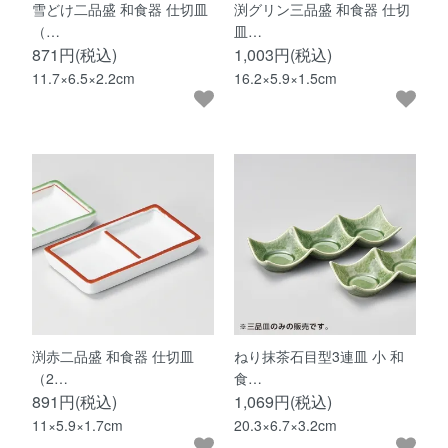
雪どけ二品盛 和食器 仕切皿
渕グリン三品盛 和食器 仕切
（…
皿…
871円(税込)
1,003円(税込)
11.7×6.5×2.2cm
16.2×5.9×1.5cm
渕赤二品盛 和食器 仕切皿
ねり抹茶石目型3連皿 小 和
（2…
食…
891円(税込)
1,069円(税込)
11×5.9×1.7cm
20.3×6.7×3.2cm