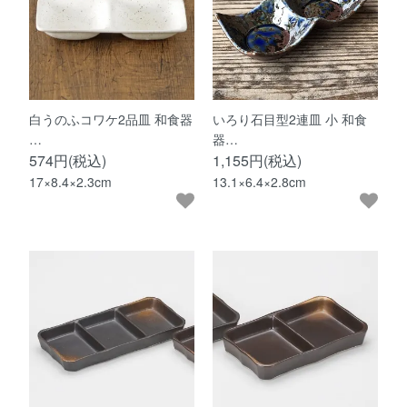
白うのふコワケ2品皿 和食器
いろり石目型2連皿 小 和食
…
器…
574円(税込)
1,155円(税込)
17×8.4×2.3cm
13.1×6.4×2.8cm