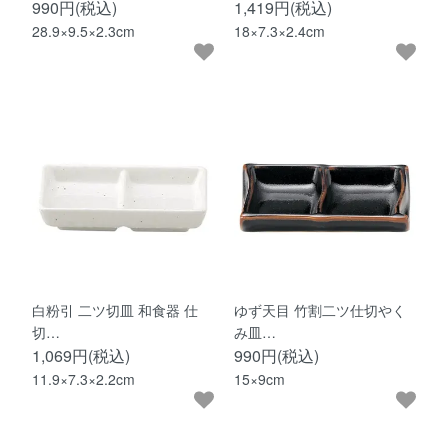
990円(税込)
1,419円(税込)
28.9×9.5×2.3cm
18×7.3×2.4cm
白粉引 二ツ切皿 和食器 仕
ゆず天目 竹割二ツ仕切やく
切…
み皿…
1,069円(税込)
990円(税込)
11.9×7.3×2.2cm
15×9cm