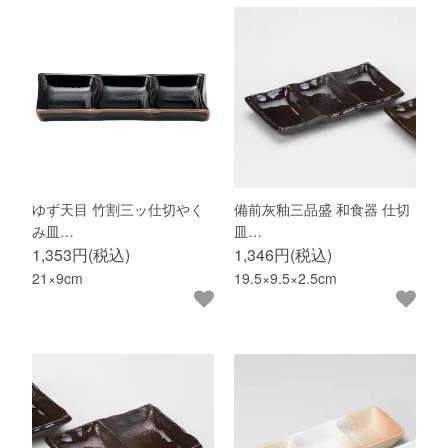
ゆず天目 竹割三ッ仕切やく
備前灰釉三品盛 和食器 仕切
み皿…
皿…
1,353円(税込)
1,346円(税込)
21×9cm
19.5×9.5×2.5cm