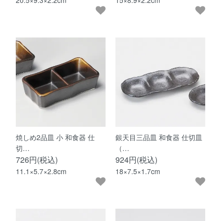
焼しめ2品皿 小 和食器 仕
銀天目三品皿 和食器 仕切皿
切…
（…
726円(税込)
924円(税込)
11.1×5.7×2.8cm
18×7.5×1.7cm