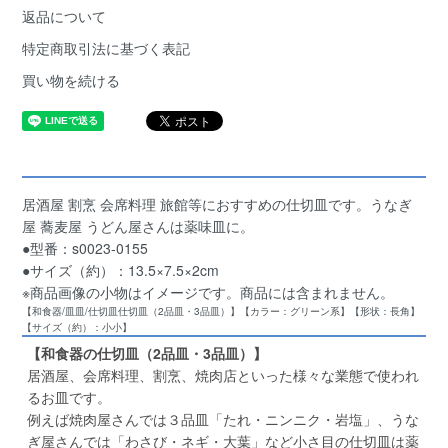
返品について
特定商取引法に基づく表記
買い物を続ける
居酒屋 割烹 会席料理 旅館等におすすめの仕切皿です。うなぎ
屋 蕎麦屋 うどん屋さんは薬味皿に。
●型番：s0023-0155
●サイズ（約）：13.5×7.5×2cm
※商品画像の小物はイメージです。商品には含まれません。
【和食器/皿皿/仕切皿仕切皿（2品皿・3品皿）】【カラー：グリーン系】【形状：長角】
【サイズ（約）：小小】
【和食器の仕切皿（2品皿・3品皿）】
居酒屋、会席料理、割烹、焼肉店といった様々な業態で使われ
るお皿です。
例えば焼肉屋さんでは３品皿「たれ・ニンニク・岩塩」、うな
ぎ屋さんでは「わさび・ネギ・大葉」など小さ目の仕切皿は薬