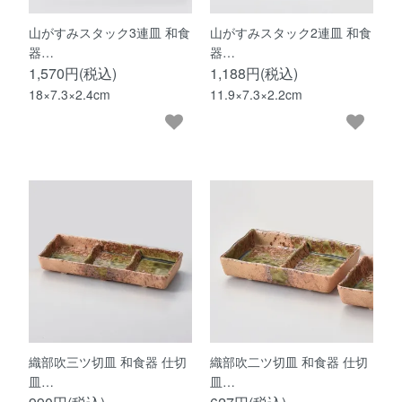
山がすみスタック3連皿 和食
山がすみスタック2連皿 和食
器…
器…
1,570円(税込)
1,188円(税込)
18×7.3×2.4cm
11.9×7.3×2.2cm
織部吹三ツ切皿 和食器 仕切
織部吹二ツ切皿 和食器 仕切
皿…
皿…