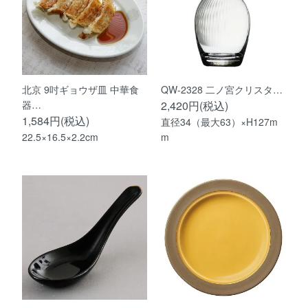
北京 9吋ギョウザ皿 中華食
QW-2328 二ノ宮クリスタ…
器…
2,420円(税込)
1,584円(税込)
直径34（最大63）×H127m
22.5×16.5×2.2cm
m