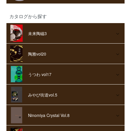
カタログから探す
未来陶磁3
陶雅vol20
うつわ vol17
みやび街道vol.5
Ninomiya Crystal Vol.8