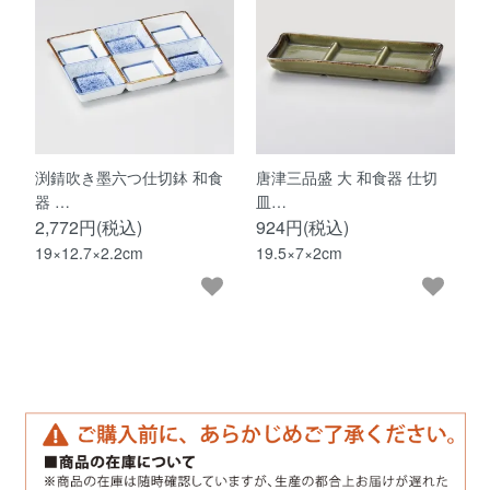
渕錆吹き墨六つ仕切鉢 和食
唐津三品盛 大 和食器 仕切
器 …
皿…
2,772円(税込)
924円(税込)
19×12.7×2.2cm
19.5×7×2cm