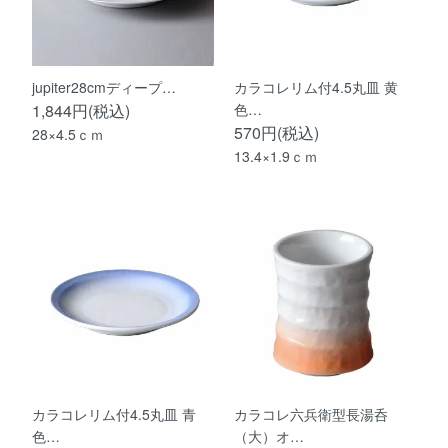
jupiter28cmディープ…
カラコレリム付4.5丸皿 黄
1,844円(税込)
色…
570円(税込)
28×4.5ｃｍ
13.4×1.9ｃｍ
カラコレリム付4.5丸皿 青
カラコレ六兵衛型長湯呑
色…
（大）オ…