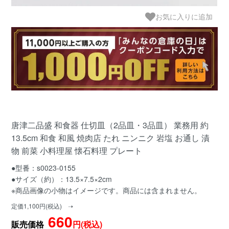
お気に入りに追加
唐津二品盛 和食器 仕切皿（2品皿・3品皿） 業務用 約
13.5cm 和食 和風 焼肉店 たれ ニンニク 岩塩 お通し 漬
物 前菜 小料理屋 懐石料理 プレート
●型番：s0023-0155
●サイズ（約）：13.5×7.5×2cm
※商品画像の小物はイメージです。商品には含まれません。
定価1,100円(税込) ➝
660
販売価格
円(税込)