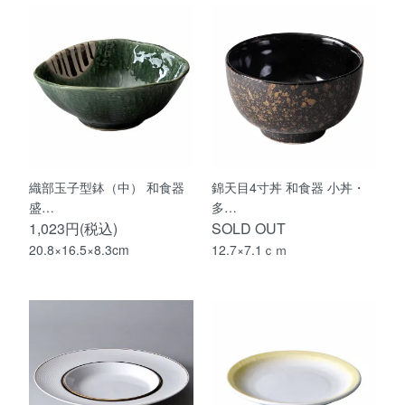
織部玉子型鉢（中） 和食器
錦天目4寸丼 和食器 小丼・
盛…
多…
1,023円(税込)
SOLD OUT
20.8×16.5×8.3cm
12.7×7.1ｃｍ