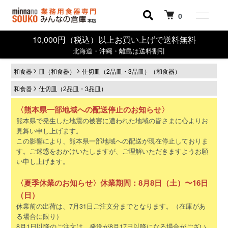
0
10,000円（税込）以上お買い上げで送料無料
北海道・沖縄・離島は送料割引
和食器
皿（和食器）
仕切皿（2品皿・3品皿）（和食器）
和食器
仕切皿（2品皿・3品皿）
〈熊本県一部地域への配送停止のお知らせ〉
熊本県で発生した地震の被害に遭われた地域の皆さまに心よりお
見舞い申し上げます。
この影響により、熊本県一部地域への配送が現在停止しておりま
す。ご迷惑をおかけいたしますが、ご理解いただきますようお願
い申し上げます。
〈夏季休業のお知らせ〉休業期間：8月8日（土）〜16日
（日）
休業前の出荷は、7月31日ご注文分までとなります。（在庫があ
る場合に限り）
8月1日以降のご注文は、発送が8月17日以降になる場合がござい