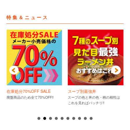
特集＆ニュース
在庫処分70%OFF SALE
スープ別最強丼
廃盤商品のため全て70%OFF!!
スープの色と丼の色・柄の相性は
これを見ればバッチリ!!