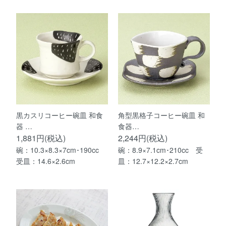
黒カスリコーヒー碗皿 和食
角型黒格子コーヒー碗皿 和
器 …
食器…
1,881円(税込)
2,244円(税込)
碗：10.3×8.3×7cm･190cc
碗：8.9×7.1cm･210cc 受
受皿：14.6×2.6cm
皿：12.7×12.2×2.7cm