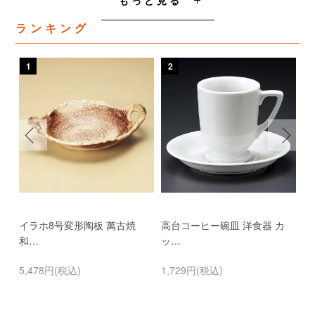
もっと見る
ランキング
1
2
3
イラホ8号変形陶板 萬古焼
高台コーヒー碗皿 洋食器 カ
濃
和…
ッ…
…
5,478円(税込)
1,729円(税込)
9