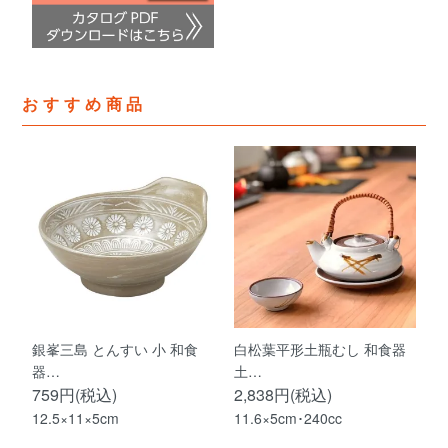
おすすめ商品
銀峯三島 とんすい 小 和食
白松葉平形土瓶むし 和食器
器…
土…
759円(税込)
2,838円(税込)
12.5×11×5cm
11.6×5cm･240cc