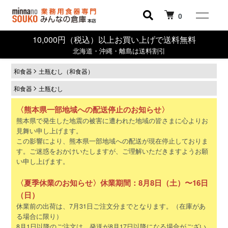
0
10,000円（税込）以上お買い上げで送料無料
北海道・沖縄・離島は送料割引
和食器
土瓶むし（和食器）
和食器
土瓶むし
〈熊本県一部地域への配送停止のお知らせ〉
熊本県で発生した地震の被害に遭われた地域の皆さまに心よりお
見舞い申し上げます。
この影響により、熊本県一部地域への配送が現在停止しておりま
す。ご迷惑をおかけいたしますが、ご理解いただきますようお願
い申し上げます。
〈夏季休業のお知らせ〉休業期間：8月8日（土）〜16日
（日）
休業前の出荷は、7月31日ご注文分までとなります。（在庫があ
る場合に限り）
8月1日以降のご注文は、発送が8月17日以降になる場合がござい