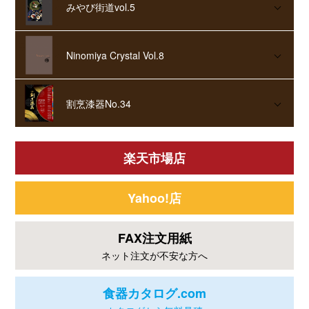
みやび街道vol.5
Ninomiya Crystal Vol.8
割烹漆器No.34
楽天市場店
Yahoo!店
FAX注文用紙
ネット注文が不安な方へ
食器カタログ.com