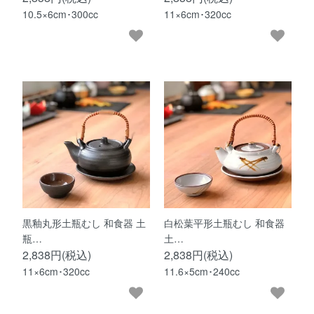
10.5×6cm･300cc
11×6cm･320cc
黒釉丸形土瓶むし 和食器 土
白松葉平形土瓶むし 和食器
瓶…
土…
2,838円(税込)
2,838円(税込)
11×6cm･320cc
11.6×5cm･240cc