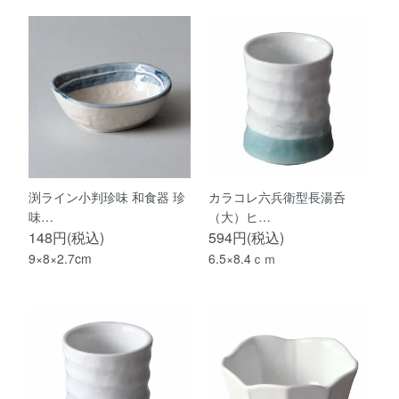
渕ライン小判珍味 和食器 珍
カラコレ六兵衛型長湯呑
味…
（大）ヒ…
148円(税込)
594円(税込)
9×8×2.7cm
6.5×8.4ｃｍ