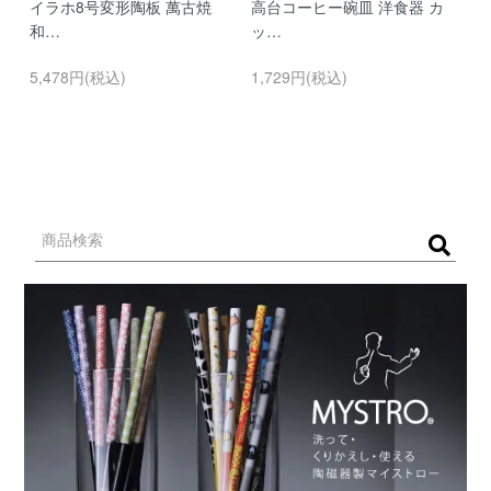
イラホ8号変形陶板 萬古焼
高台コーヒー碗皿 洋食器 カ
濃
和…
ッ…
…
5,478円(税込)
1,729円(税込)
9