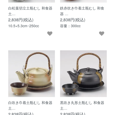
白松葉切立土瓶むし 和食器
鉄赤吹き巾着土瓶むし 和食
土…
器 …
2,838円(税込)
2,838円(税込)
10.5×5.3cm･250cc
容量：300cc
白吹き巾着土瓶むし 和食器
黒吹き丸形土瓶むし 和食器
土…
土…
2,838円(税込)
2,838円(税込)