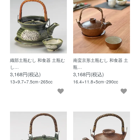
織部土瓶むし 和食器 土瓶む
南蛮京形土瓶むし 和食器 土
し…
瓶…
3,168円(税込)
3,168円(税込)
13×9.7×7.5cm･265cc
16.4×11.8×5cm･290cc