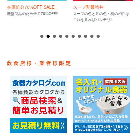
在庫処分70%OFF SALE
スープ別最強丼
廃盤商品のため全て70%OFF!!
スープの色と丼の色・柄の相性は
これを見ればバッチリ!!
飲食店様・業者様限定