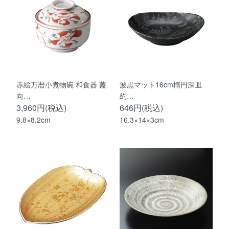
赤絵万暦小煮物碗 和食器 蓋
波黒マット16cm楕円深皿
向…
約…
3,960円(税込)
646円(税込)
9.8×8.2cm
16.3×14×3cm