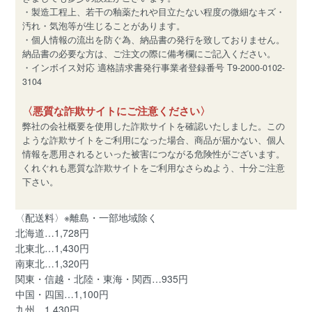
・製造工程上、若干の釉薬たれや目立たない程度の微細なキズ・
汚れ・気泡等が生じることがあります。
・個人情報の流出を防ぐ為、納品書の発行を致しておりません。
納品書の必要な方は、ご注文の際に備考欄にご記入ください。
・インボイス対応 適格請求書発行事業者登録番号 T9-2000-0102-
3104
〈悪質な詐欺サイトにご注意ください〉
弊社の会社概要を使用した詐欺サイトを確認いたしました。この
ような詐欺サイトをご利用になった場合、商品が届かない、個人
情報を悪用されるといった被害につながる危険性がございます。
くれぐれも悪質な詐欺サイトをご利用なさらぬよう、十分ご注意
下さい。
〈配送料〉※離島・一部地域除く
北海道…1,728円
北東北…1,430円
南東北…1,320円
関東・信越・北陸・東海・関西…935円
中国・四国…1,100円
九州…1,430円