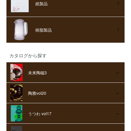
紙製品
樹脂製品
カタログから探す
未来陶磁3
陶雅vol20
うつわ vol17