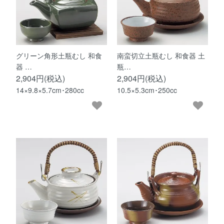
グリーン角形土瓶むし 和食
南蛮切立土瓶むし 和食器 土
器 …
瓶…
2,904円(税込)
2,904円(税込)
14×9.8×5.7cm･280cc
10.5×5.3cm･250cc