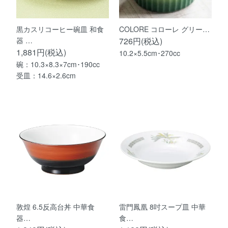
黒カスリコーヒー碗皿 和食
COLORE コローレ グリー…
器 …
726円(税込)
1,881円(税込)
10.2×5.5cm･270cc
碗：10.3×8.3×7cm･190cc
受皿：14.6×2.6cm
敦煌 6.5反高台丼 中華食
雷門鳳凰 8吋スープ皿 中華
器…
食…