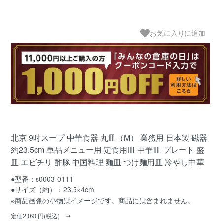
お気に入りに追加
北京 9吋スープ 中華食器 丸皿（M） 業務用 日本製 磁器
約23.5cm 単品メニュー用 定食用皿 中華皿 プレート 盛
皿 エビチリ 酢豚 中国料理 麺皿 つけ麺用皿 冷やし中華
●型番：s0003-0111
●サイズ（約）：23.5×4cm
※商品画像の小物はイメージです。商品には含まれません。
定価2,090円(税込) ➝