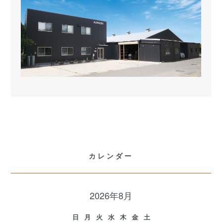
カレンダー
2026年8月
日
月
火
水
木
金
土