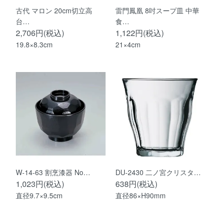
古代 マロン 20cm切立高
雷門鳳凰 8吋スープ皿 中華
台…
食…
2,706円(税込)
1,122円(税込)
19.8×8.3cm
21×4cm
W-14-63 割烹漆器 No…
DU-2430 二ノ宮クリスタ…
1,023円(税込)
638円(税込)
直径9.7×9.5cm
直径86×H90mm