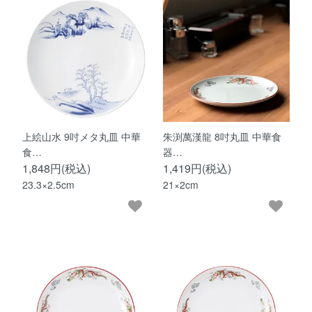
上絵山水 9吋メタ丸皿 中華
朱渕萬漢龍 8吋丸皿 中華食
食…
器…
1,848円(税込)
1,419円(税込)
23.3×2.5cm
21×2cm