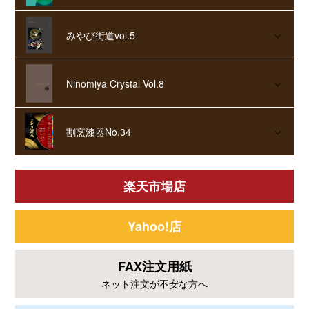
みやび街道vol.5
Ninomiya Crystal Vol.8
割烹漆器No.34
楽天市場店
Yahoo!店
FAX注文用紙
ネット注文が不安な方へ