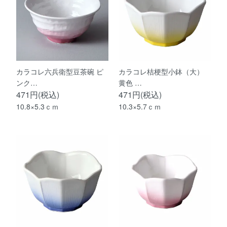
カラコレ六兵衛型豆茶碗 ピ
カラコレ桔梗型小鉢（大）
ンク…
黄色 …
471円(税込)
471円(税込)
10.8×5.3ｃｍ
10.3×5.7ｃｍ