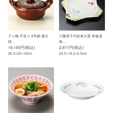
アメ釉 手造り 8号鍋 萬古
六瓢箪千代折角大皿 和食器
焼…
角…
18,150円(税込)
2,871円(税込)
30.5×25×15cm
24.5×18.2×2.5cm