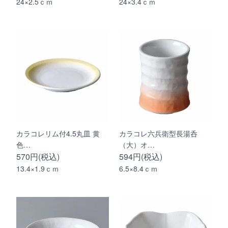
24×2.5ｃｍ
24×3.4ｃｍ
カラコレリム付4.5丸皿 黄
カラコレ六兵衛型長湯呑
色…
（大）オ…
570円(税込)
594円(税込)
13.4×1.9ｃｍ
6.5×8.4ｃｍ