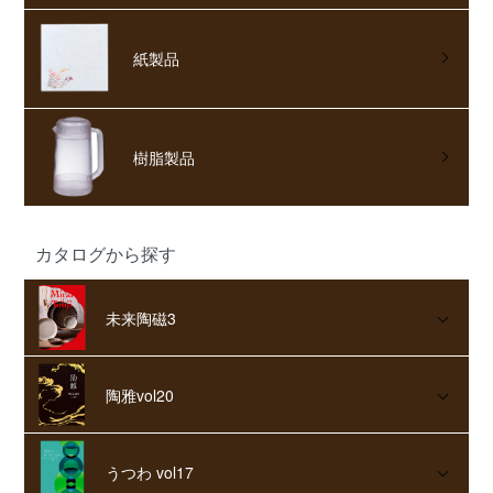
紙製品
樹脂製品
カタログから探す
未来陶磁3
陶雅vol20
うつわ vol17