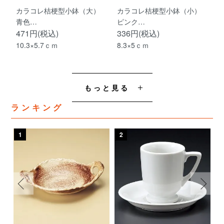
カラコレ桔梗型小鉢（大）
カラコレ桔梗型小鉢（小）
青色…
ピンク…
471円(税込)
336円(税込)
10.3×5.7ｃｍ
8.3×5ｃｍ
もっと見る
ランキング
1
2
3