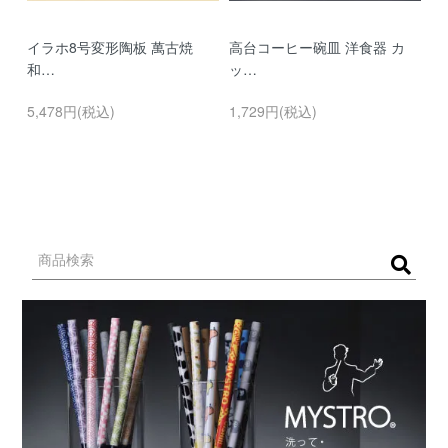
イラホ8号変形陶板 萬古焼
高台コーヒー碗皿 洋食器 カ
濃
和…
ッ…
…
5,478円(税込)
1,729円(税込)
9