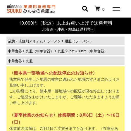
0
10,000円（税込）以上お買い上げで送料無料
北海道・沖縄・離島は送料割引
業態・店舗別アイテム
ラーメン
麺皿（ラーメン ）
中華食器
丸皿（中華食器）
丸皿 20cm～30cm（中華食器）
中華食器
丸皿
〈熊本県一部地域への配送停止のお知らせ〉
熊本県で発生した地震の被害に遭われた地域の皆さまに心よりお
見舞い申し上げます。
この影響により、熊本県一部地域への配送が現在停止しておりま
す。ご迷惑をおかけいたしますが、ご理解いただきますようお願
い申し上げます。
〈夏季休業のお知らせ〉休業期間：8月8日（土）〜16日
（日）
休業前の出荷は、7月31日ご注文分までとなります。（在庫があ