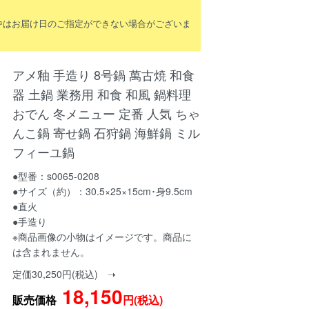
間中はお届け日のご指定ができない場合がございま
アメ釉 手造り 8号鍋 萬古焼 和食
器 土鍋 業務用 和食 和風 鍋料理
おでん 冬メニュー 定番 人気 ちゃ
んこ鍋 寄せ鍋 石狩鍋 海鮮鍋 ミル
フィーユ鍋
●型番：s0065-0208
●サイズ（約）：30.5×25×15cm･身9.5cm
●直火
●手造り
※商品画像の小物はイメージです。商品に
は含まれません。
定価30,250円(税込) ➝
18,150
販売価格
円(税込)