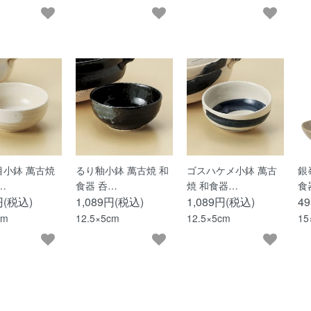
目小鉢 萬古焼
るり釉小鉢 萬古焼 和
ゴスハケメ小鉢 萬古
銀
…
食器 呑…
焼 和食器…
食
円(税込)
1,089円(税込)
1,089円(税込)
4
cm
12.5×5cm
12.5×5cm
15