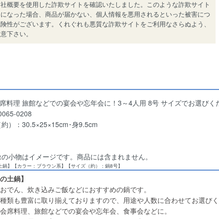
会社概要を使用した詐欺サイトを確認いたしました。このような詐欺サイト
用になった場合、商品が届かない、個人情報を悪用されるといった被害につ
危険性がございます。くれぐれも悪質な詐欺サイトをご利用なさらぬよう、
注意下さい。
会席料理 旅館などでの宴会や忘年会に！3～4人用 8号 サイズでお選びく
065-0208
）：30.5×25×15cm･身9.5cm
像の小物はイメージです。商品には含まれません。
/土鍋】【カラー：ブラウン系】【サイズ（約）：鍋8号】
の土鍋】
おでん、炊き込みご飯などにおすすめの鍋です。
種類も豊富に取り揃えておりますので、用途や人数に合わせてお選びく
会席料理、旅館などでの宴会や忘年会、食事会などに。