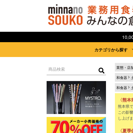
10
カテゴリから探す
業態・店
和食器
和食器
〈熊本
熊本県
この影
し上げ
〈夏季