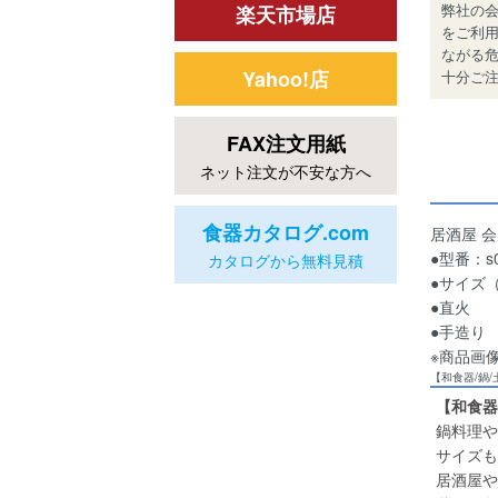
弊社の
楽天市場店
をご利
ながる
Yahoo!店
十分ご
FAX注文用紙
ネット注文が不安な方へ
食器カタログ.com
居酒屋 
●型番：s0
カタログから無料見積
●サイズ（約
●直火
●手造り
※商品画
【和食器/鍋
【和食器
鍋料理や
サイズも
居酒屋や