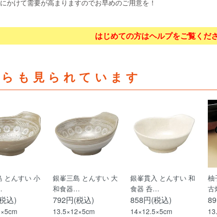
にかけて需要が高まりますのでお早めのご用意を！
はじめての方はヘルプをご覧くだ
ちらも見られています
 とんすい 小
銀峯三島 とんすい 大
銀峯貫入 とんすい 和
柚
…
和食器…
食器 呑…
古
(税込)
792円(税込)
858円(税込)
8
1×5cm
13.5×12×5cm
14×12.5×5cm
13