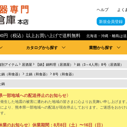
ヘルプ
よく
新規会員登録
,000円（税込）以上お買い上げで送料無料
北海道・沖縄・離島は送
カタログから探す
業態から探す
舗別アイテム
居酒屋
【鍋】鍋料理（居酒屋）
鍋（3～4人用）8号（居酒屋）
土鍋（和食器）
土鍋（和食器）
8号（和食器）
土鍋
県一部地域への配送停止のお知らせ〉
で発生した地震の被害に遭われた地域の皆さまに心よりお見舞い申し上げます
響により、熊本県一部地域への配送が現在停止しております。ご迷惑をおかけ
ます。
休業のお知らせ〉休業期間：8月8日（土）〜16日（日）