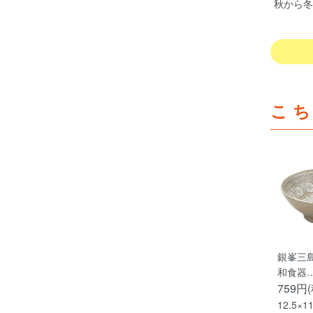
秋から冬
こ
銀峯三島
和食器
759円
12.5×1