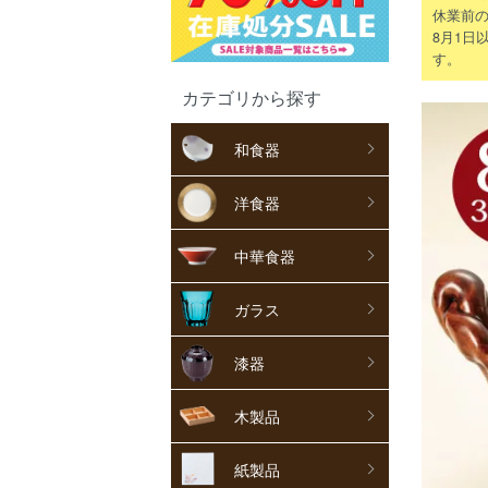
休業前の
8月1日
す。
カテゴリから探す
和食器
洋食器
中華食器
ガラス
漆器
木製品
紙製品