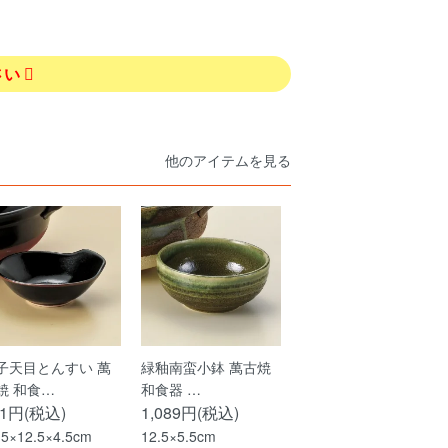
さい
他のアイテムを見る
子天目とんすい 萬
緑釉南蛮小鉢 萬古焼
焼 和食…
和食器 …
91円(税込)
1,089円(税込)
.5×12.5×4.5cm
12.5×5.5cm