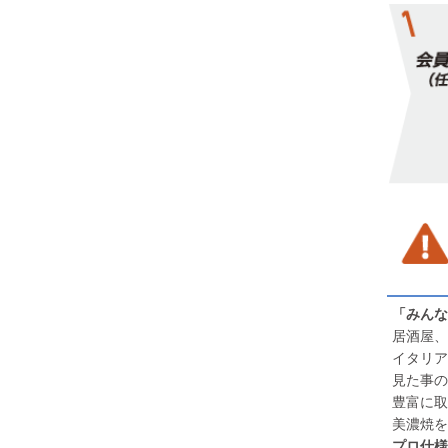
「みんな
居酒屋、
イタリア
見た事の
豊富に取
美濃焼を
プロ仕様