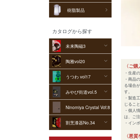
樹脂製品
カタログから探す
未来陶磁3
陶雅vol20
〈ご購
・生産
うつわ vol17
・商品
る場合
す。
みやび街道vol.5
・製造
じるこ
Ninomiya Crystal Vol.8
・個人
は、ご
割烹漆器No.34
・インボイ
〈悪質