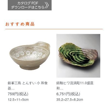
おすすめ商品
銀峯三島 とんすい 小 和食
錆釉ヒワ流渦彫11.0盛皿
器…
和…
759円(税込)
6,751円(税込)
12.5×11×5cm
35.2×27.5×8.2cm