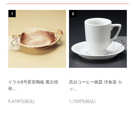
1
2
3
イラホ8号変形陶板 萬古焼
高台コーヒー碗皿 洋食器 カ
濃
和…
ッ…
…
5,478円(税込)
1,729円(税込)
9