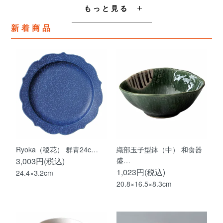
もっと見る
新着商品
Ryoka（稜花） 群青24c…
織部玉子型鉢（中） 和食器
3,003円(税込)
盛…
1,023円(税込)
24.4×3.2cm
20.8×16.5×8.3cm