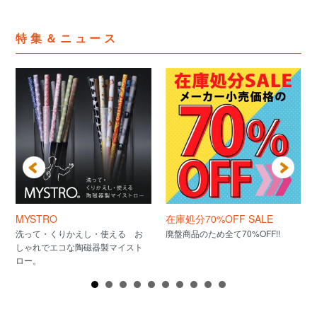
特集＆ニュース
MYSTRO
在庫処分70%OFF SALE
洗って・くりかえし・使える お
廃盤商品のため全て70%OFF!!
しゃれでエコな陶磁器製マイスト
ロー。