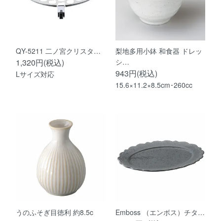
QY-5211 二ノ宮クリスタ…
梨地多用小鉢 和食器 ドレッ
1,320円(税込)
シ…
943円(税込)
Lサイズ対応
15.6×11.2×8.5cm･260cc
うのふそぎ目徳利 約8.5c
Emboss （エンボス）チタ…