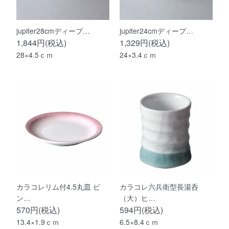
jupiter28cmディープ…
jupiter24cmディープ…
1,844円(税込)
1,329円(税込)
28×4.5ｃｍ
24×3.4ｃｍ
カラコレリム付4.5丸皿 ピ
カラコレ六兵衛型長湯呑
ン…
（大）ヒ…
570円(税込)
594円(税込)
13.4×1.9ｃｍ
6.5×8.4ｃｍ