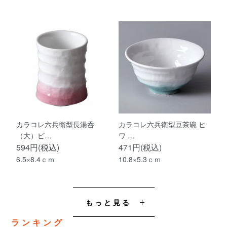
カラコレ六兵衛型長湯呑
カラコレ六兵衛型豆茶碗 ヒ
（大）ピ…
ワ …
594円(税込)
471円(税込)
6.5×8.4ｃｍ
10.8×5.3ｃｍ
もっと見る
ランキング