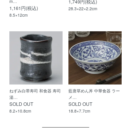
m…
1,749円(税込)
1,161円(税込)
28.3×22×2.2cm
8.5×12cm
ねずみ白帯寿司 和食器 寿司
藍唐草めん丼 中華食器 ラー
湯…
メ…
SOLD OUT
SOLD OUT
8.2×10.8cm
18.8×7.7cm