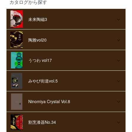
カタログから探す
未来陶磁3
陶雅vol20
うつわ vol17
みやび街道vol.5
Ninomiya Crystal Vol.8
割烹漆器No.34