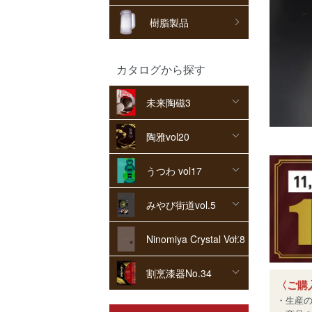
樹脂製品
カタログから探す
未来陶磁3
陶雅vol20
うつわ vol17
みやび街道vol.5
Ninomiya Crystal Vol.8
割烹漆器No.34
〈ご購
・生産