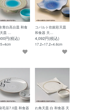
水青白高台皿 和食
コバルト吹銀彩天皿
 天皿 …
和食器 天…
,300円(税込)
4,092円(税込)
.5×4cm
17.2×17.2×4.6cm
刷毛笹7.0皿 和食器
わ角天皿 白 和食器 天