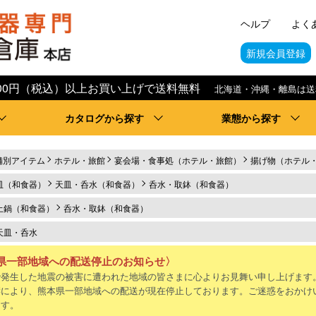
ヘルプ
よく
新規会員登録
,000円（税込）以上お買い上げで送料無料
北海道・沖縄・離島は送
カタログから探す
業態から探す
舗別アイテム
ホテル・旅館
宴会場・食事処（ホテル・旅館）
揚げ物（ホテル
皿（和食器）
天皿・呑水（和食器）
呑水・取鉢（和食器）
土鍋（和食器）
呑水・取鉢（和食器）
天皿・呑水
県一部地域への配送停止のお知らせ〉
で発生した地震の被害に遭われた地域の皆さまに心よりお見舞い申し上げます
響により、熊本県一部地域への配送が現在停止しております。ご迷惑をおかけ
ます。