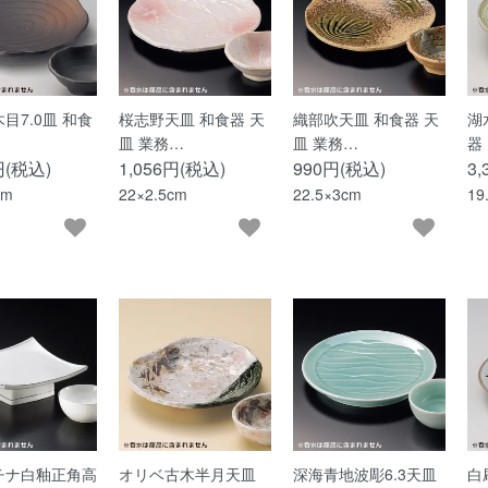
目7.0皿 和食
桜志野天皿 和食器 天
織部吹天皿 和食器 天
湖
皿 業務…
皿 業務…
器
円(税込)
1,056円(税込)
990円(税込)
3
cm
22×2.5cm
22.5×3cm
19
チナ白釉正角高
オリベ古木半月天皿
深海青地波彫6.3天皿
白