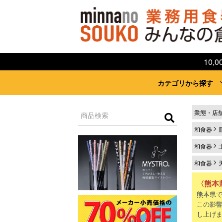
10
カテゴリから探す
業態・店
和食器
和食器
和食器
〈熊本
熊本県
この影
し上げ