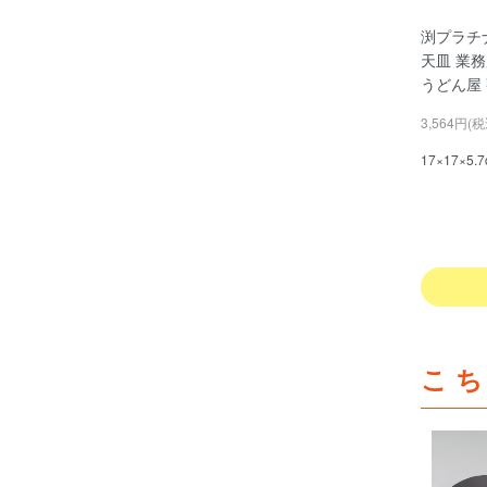
渕プラチ
天皿 業務
うどん屋
3,564円(税
17×17×5.
こ