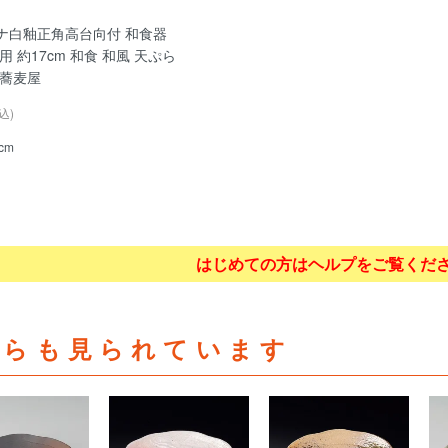
ナ白釉正角高台向付 和食器
用 約17cm 和食 和風 天ぷら
 蕎麦屋
込)
7cm
はじめての方はヘルプをご覧くだ
ちらも見られています