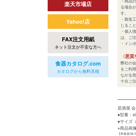
・商品
楽天市場店
る場合
す。
・製造
Yahoo!店
じるこ
・個人
は、ご
FAX注文用紙
・インボイ
ネット注文が不安な方へ
〈悪質
食器カタログ.com
弊社の
をご利
カタログから無料見積
ながる
十分ご
居酒屋 
●型番：s0
●サイズ（
※商品画
【和食器/鉢