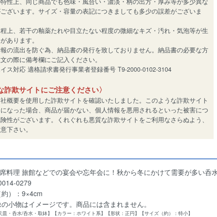
の特性上、同じ商品でも色味・風合い・濃淡・柄の出方・厚み等が多少異な
がございます。サイズ・容量の表記につきましても多少の誤差がございま
工程上、若干の釉薬たれや目立たない程度の微細なキズ・汚れ・気泡等が生
とがあります。
情報の流出を防ぐ為、納品書の発行を致しておりません。納品書の必要な方
注文の際に備考欄にご記入ください。
ス対応 適格請求書発行事業者登録番号 T9-2000-0102-3104
な詐欺サイトにご注意ください〉
会社概要を使用した詐欺サイトを確認いたしました。このような詐欺サイト
用になった場合、商品が届かない、個人情報を悪用されるといった被害につ
危険性がございます。くれぐれも悪質な詐欺サイトをご利用なさらぬよう、
注意下さい。
会席料理 旅館などでの宴会や忘年会に！秋から冬にかけて需要が多い呑
014-0279
約）：9×4cm
像の小物はイメージです。商品には含まれません。
/天皿・呑水/呑水・取鉢】【カラー：ホワイト系】【形状：正円】【サイズ（約）：特小】