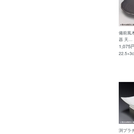
備前風木
器 天…
1,075
22.5×3
渕プラ