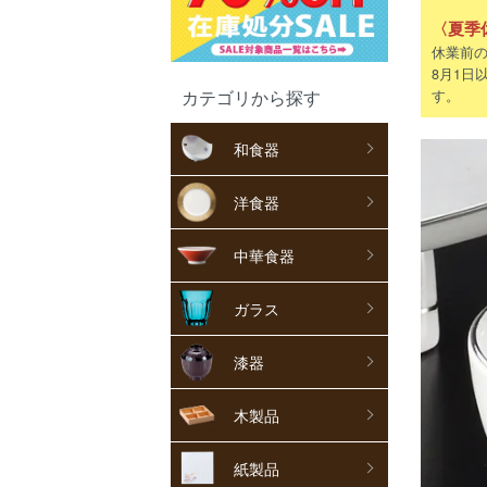
〈夏季
休業前の
8月1日
カテゴリから探す
す。
和食器
洋食器
中華食器
ガラス
漆器
木製品
紙製品