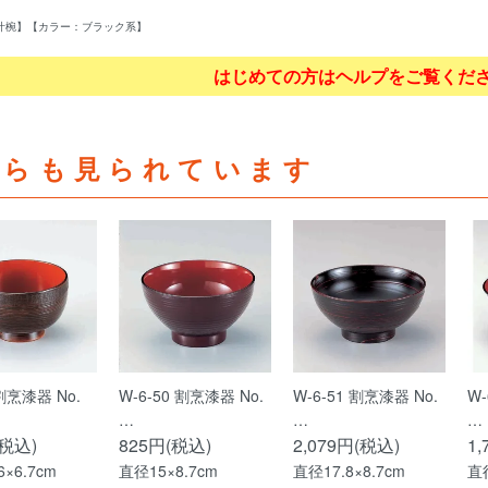
/汁椀】【カラー：ブラック系】
はじめての方はヘルプをご覧くだ
ちらも見られています
 割烹漆器 No.
W-6-50 割烹漆器 No.
W-6-51 割烹漆器 No.
W-
…
…
…
(税込)
825円(税込)
2,079円(税込)
1
6×6.7cm
直径15×8.7cm
直径17.8×8.7cm
直径