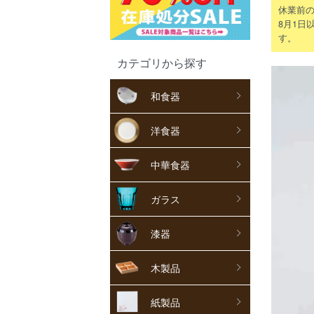
休業前の
8月1日
す。
カテゴリから探す
和食器
洋食器
中華食器
ガラス
漆器
木製品
紙製品