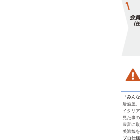
「みんな
居酒屋、
イタリア
見た事の
豊富に取
美濃焼を
プロ仕様