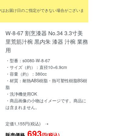
間中はお届け日のご指定ができない場合がございま
W-8-67 割烹漆器 No.34 3.3寸美
里荒筋汁椀 黒内朱 漆器 汁椀 業務
用
・型番：s0080-W-8-67
・サイズ（約）：直径10×6.9cm
・容量（約）：380cc
・材質：耐熱ABS樹脂・熱可塑性樹脂BS樹
脂
・洗浄機使用OK
・商品画像の小物はイメージです。商品に
は含まれません。
定価1,155円(税込) ➝
693
販売価格
円(税込)