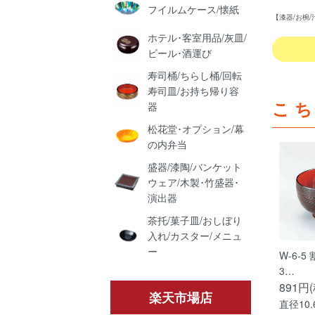
フイルムケース/懐紙
【漆器/お椀
ホテル･客室用品/灰皿/
ビール･酒運び
寿司桶/ちらし桶/回転
寿司皿/お持ち帰り容
こ
器
松花堂･オプション/幕
の内弁当
盛器/漆陶/バンケット
ウェア/木製･竹盛器･
演出器
茶托/菓子皿/おしぼり
入れ/カスター/メニュ
ー
W-6-5
3…
891円
楽天市場店
直径10.