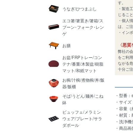
す。
うなぎ/ひつまぶし
・製造
じるこ
エコ箸/箸置き/箸箱/ス
・個人
は、ご
プーン･フォーク･レン
・インボイ
ゲ
〈悪質
お膳
弊社の
お盆/FRPトレー/コン
をご利
ながる
テナ/番重/木製盆/樹脂
十分ご
マット/和紙マット
お椀/汁椀/煮物椀/丼/飯
器/飯櫃
・型番：s0
そば/うどん/麺丼/こね
・サイズ（
鉢
・容量（約
ビュッフェ/メラミン
・材質：
ウェア/プレート/サラ
・洗浄機
ダボール
・商品画