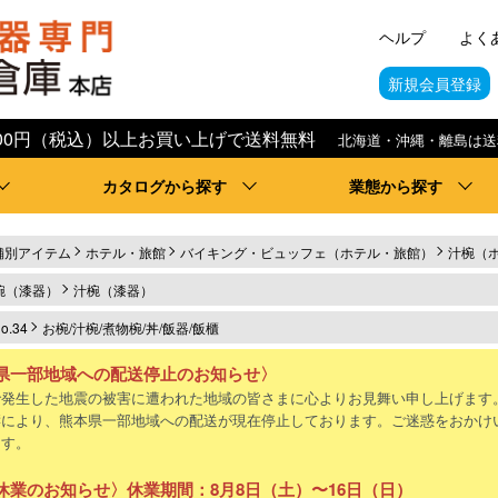
ヘルプ
よく
新規会員登録
,000円（税込）以上お買い上げで送料無料
北海道・沖縄・離島は送
カタログから探す
業態から探す
舗別アイテム
ホテル・旅館
バイキング・ビュッフェ（ホテル・旅館）
汁椀（
椀（漆器）
汁椀（漆器）
.34
お椀/汁椀/煮物椀/丼/飯器/飯櫃
県一部地域への配送停止のお知らせ〉
で発生した地震の被害に遭われた地域の皆さまに心よりお見舞い申し上げます
響により、熊本県一部地域への配送が現在停止しております。ご迷惑をおかけ
ます。
休業のお知らせ〉休業期間：8月8日（土）〜16日（日）