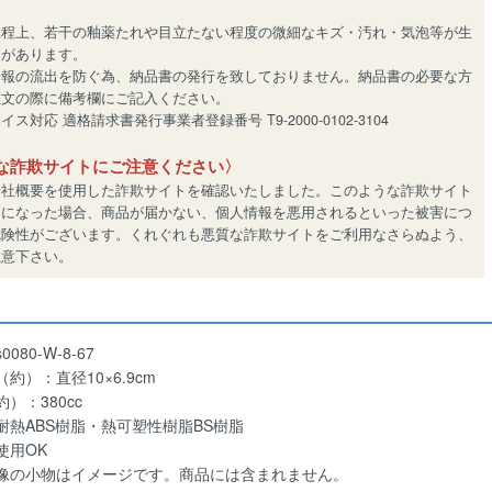
工程上、若干の釉薬たれや目立たない程度の微細なキズ・汚れ・気泡等が生
とがあります。
情報の流出を防ぐ為、納品書の発行を致しておりません。納品書の必要な方
注文の際に備考欄にご記入ください。
ス対応 適格請求書発行事業者登録番号 T9-2000-0102-3104
な詐欺サイトにご注意ください〉
会社概要を使用した詐欺サイトを確認いたしました。このような詐欺サイト
用になった場合、商品が届かない、個人情報を悪用されるといった被害につ
危険性がございます。くれぐれも悪質な詐欺サイトをご利用なさらぬよう、
注意下さい。
080-W-8-67
約）：直径10×6.9cm
）：380cc
耐熱ABS樹脂・熱可塑性樹脂BS樹脂
使用OK
像の小物はイメージです。商品には含まれません。