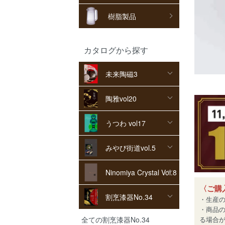
樹脂製品
カタログから探す
未来陶磁3
陶雅vol20
うつわ vol17
みやび街道vol.5
Ninomiya Crystal Vol.8
〈ご購
割烹漆器No.34
・生産
・商品
全ての割烹漆器No.34
る場合