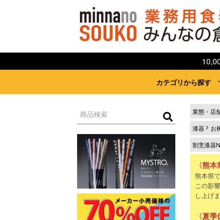
10
カテゴリから探す
業態・店
漆器
お
割烹漆器No
〈熊本
熊本県
この影
し上げ
〈夏季