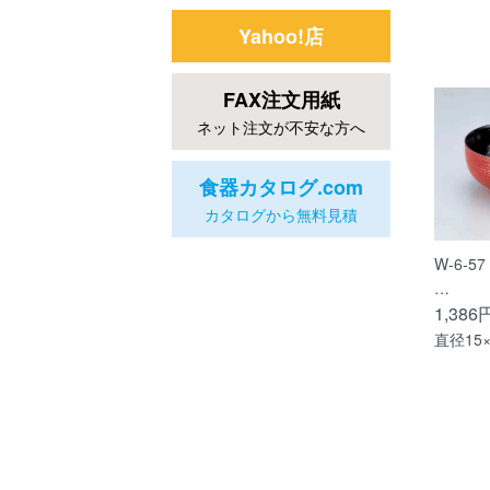
Yahoo!店
FAX注文用紙
ネット注文が不安な方へ
食器カタログ.com
カタログから無料見積
W-6-5
…
1,386
直径15×