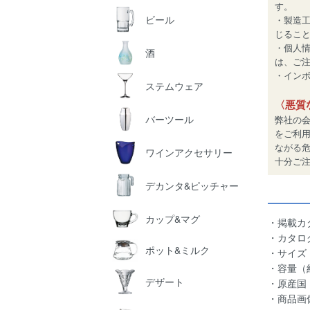
す。
ビール
・製造
じるこ
・個人
酒
は、ご
・インボイ
ステムウェア
〈悪質
バーツール
弊社の
をご利
ながる
ワインアクセサリー
十分ご
デカンタ&ピッチャー
カップ&マグ
・掲載カタログ
・カタログ
ポット&ミルク
・サイズ（
・容量（約
デザート
・原産国
・商品画