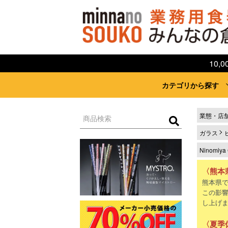
10
カテゴリから探す
業態・店
ガラス
Ninomiya C
〈熊本
熊本県
この影
し上げ
〈夏季