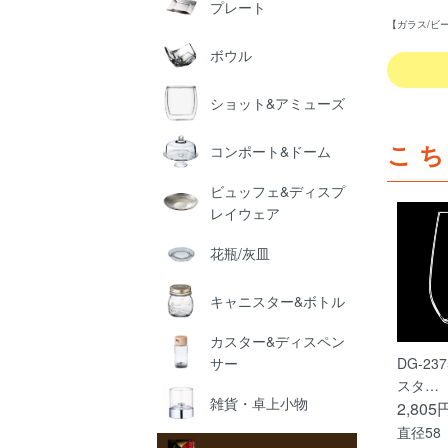
プレート
【ガラス/ビ
ボウル
ショット&アミューズ
こ
コンポート&ドーム
ビュッフェ&ディスプ
レイウェア
花瓶/灰皿
キャニスター&ボトル
カスター&ディスペン
サー
DG-23
スタ…
雑貨・卓上小物
2,805
直径58