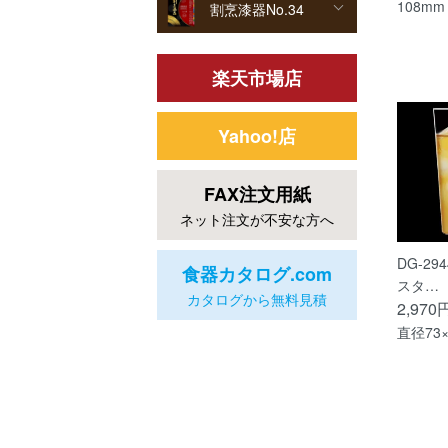
108mm
割烹漆器No.34
楽天市場店
Yahoo!店
FAX注文用紙
ネット注文が不安な方へ
DG-29
食器カタログ.com
スタ…
カタログから無料見積
2,970
直径73×