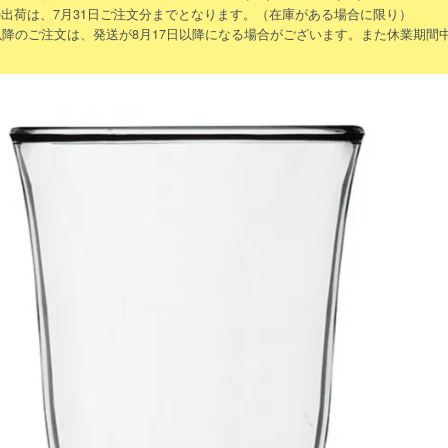
出荷は、7月31日ご注文分までとなります。（在庫がある場合に限り）
以降のご注文は、発送が8月17日以降になる場合がございます。また休業期