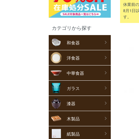
休業前の
8月1日
す。
カテゴリから探す
和食器
洋食器
中華食器
ガラス
漆器
木製品
紙製品