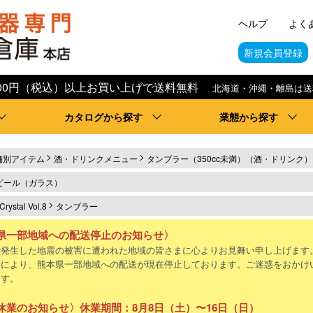
ヘルプ
よく
新規会員登録
,000円（税込）以上お買い上げで送料無料
北海道・沖縄・離島は送
カタログから探す
業態から探す
舗別アイテム
酒・ドリンクメニュー
タンブラー（350cc未満）（酒・ドリンク）
ビール（ガラス）
rystal Vol.8
タンブラー
県一部地域への配送停止のお知らせ〉
で発生した地震の被害に遭われた地域の皆さまに心よりお見舞い申し上げます
響により、熊本県一部地域への配送が現在停止しております。ご迷惑をおかけ
ます。
休業のお知らせ〉休業期間：8月8日（土）〜16日（日）