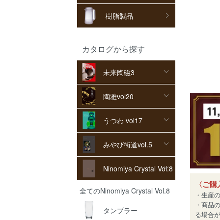
樹脂製品
カタログから探す
未来陶磁3
陶雅vol20
うつわ vol17
みやび街道vol.5
Ninomiya Crystal Vol.8
〈ご購
全てのNinomiya Crystal Vol.8
・生産
・商品
タンブラー
る場合