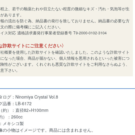
工程上、若干の釉薬たれや目立たない程度の微細なキズ・汚れ・気泡等が生
とがあります。
情報の流出を防ぐ為、納品書の発行を致しておりません。納品書の必要な方
注文の際に備考欄にご記入ください。
ス対応 適格請求書発行事業者登録番号 T9-2000-0102-3104
な詐欺サイトにご注意ください〉
会社概要を使用した詐欺サイトを確認いたしました。このような詐欺サイト
用になった場合、商品が届かない、個人情報を悪用されるといった被害につ
危険性がございます。くれぐれも悪質な詐欺サイトをご利用なさらぬよう、
注意下さい。
：Ninomiya Crystal Vol.8
品番：LB-6172
約）：直径82×H100mm
）：260cc
：メキシコ製
像の小物はイメージです。商品には含まれません。