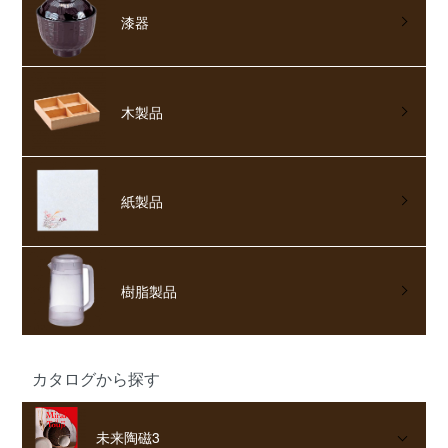
漆器
木製品
紙製品
樹脂製品
カタログから探す
未来陶磁3