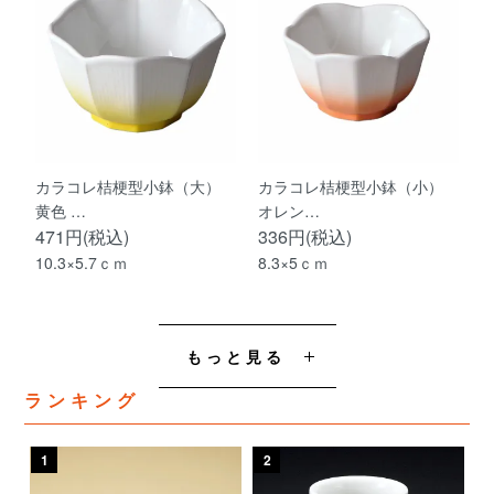
カラコレ桔梗型小鉢（大）
カラコレ桔梗型小鉢（小）
黄色 …
オレン…
471円(税込)
336円(税込)
10.3×5.7ｃｍ
8.3×5ｃｍ
もっと見る
ランキング
1
2
3