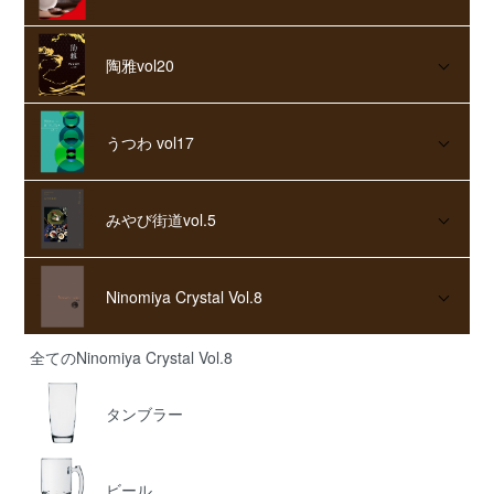
陶雅vol20
うつわ vol17
みやび街道vol.5
Ninomiya Crystal Vol.8
全てのNinomiya Crystal Vol.8
タンブラー
ビール