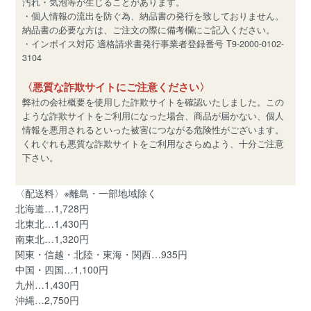
汚れ・気泡等が生じることがあります。
・個人情報の流出を防ぐ為、納品書の発行を致しておりません。
納品書の必要な方は、ご注文の際に備考欄にご記入ください。
・インボイス対応 適格請求書発行事業者登録番号 T9-2000-0102-
3104
〈悪質な詐欺サイトにご注意ください〉
弊社の会社概要を使用した詐欺サイトを確認いたしました。この
ような詐欺サイトをご利用になった場合、商品が届かない、個人
情報を悪用されるといった被害につながる危険性がございます。
くれぐれも悪質な詐欺サイトをご利用なさらぬよう、十分ご注意
下さい。
〈配送料〉※離島・一部地域除く
北海道…1,728円
北東北…1,430円
南東北…1,320円
関東・信越・北陸・東海・関西…935円
中国・四国…1,100円
九州…1,430円
沖縄…2,750円