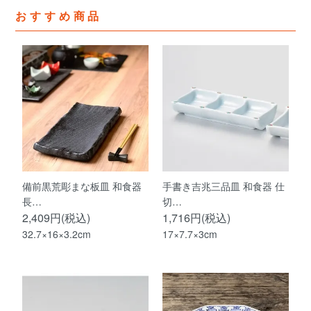
おすすめ商品
備前黒荒彫まな板皿 和食器
手書き吉兆三品皿 和食器 仕
長…
切…
2,409円(税込)
1,716円(税込)
32.7×16×3.2cm
17×7.7×3cm