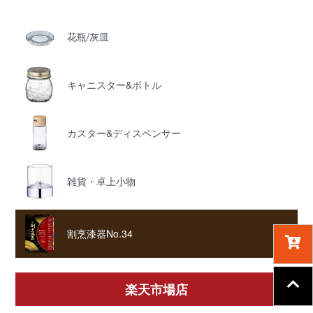
花瓶/灰皿
キャニスター&ボトル
カスター&ディスペンサー
雑貨・卓上小物
割烹漆器No.34
楽天市場店