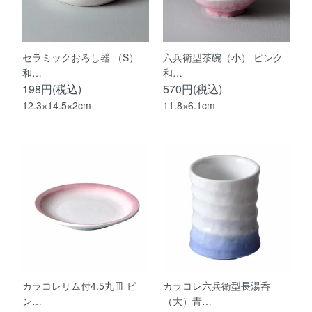
セラミックおろし器 （S）
六兵衛型茶碗（小） ピンク
和…
和…
198円(税込)
570円(税込)
12.3×14.5×2cm
11.8×6.1cm
カラコレリム付4.5丸皿 ピ
カラコレ六兵衛型長湯呑
ン…
（大）青…