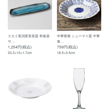
スカイ黒渕変形長皿 和食器
中華青壽 シューマイ皿 中華
サ…
食…
1,254円(税込)
759円(税込)
33.3×10×1.7cm
18.5×3.5cm