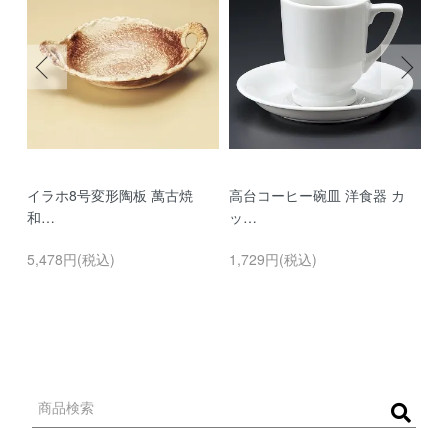
イラホ8号変形陶板 萬古焼
高台コーヒー碗皿 洋食器 カ
濃
和…
ッ…
…
5,478円(税込)
1,729円(税込)
9