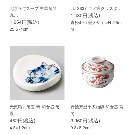
北京 9吋スープ 中華食器
JD-2637 二ノ宮クリスタ…
丸…
1,430円(税込)
1,254円(税込)
直径49（最大61）×H195m
23.5×4cm
m
元気猫丸箸置 青 和食器 箸
赤絵万暦小煮物碗 和食器 蓋
置…
向…
462円(税込)
3,960円(税込)
4.5×1.2cm
9.8×8.2cm