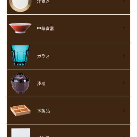
洋食器
中華食器
ガラス
漆器
木製品