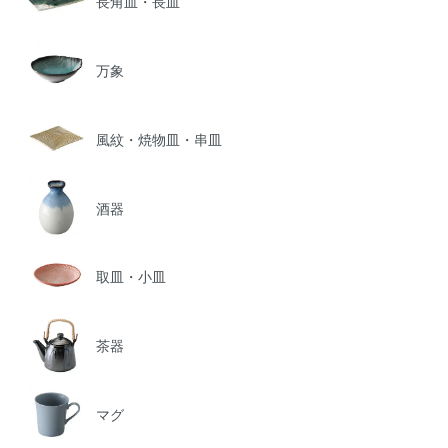
長角皿・長皿
万象
風紋・焼物皿・串皿
酒器
取皿・小皿
茶器
マグ