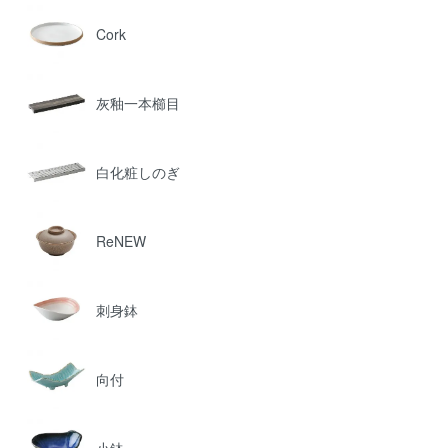
Cork
灰釉一本櫛目
白化粧しのぎ
ReNEW
刺身鉢
向付