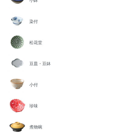
小鉢
染付
松花堂
豆皿・豆鉢
小付
珍味
煮物碗