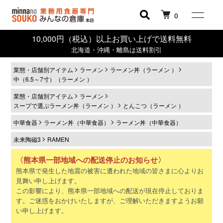
0
10,000円（税込）以上お買い上げで送料無料
北海道・沖縄・離島は送料割引
業態・店舗別アイテム
ラーメン
ラーメン丼（ラーメン ）
中（6.5～7寸）（ラーメン ）
業態・店舗別アイテム
ラーメン
スープで選ぶラーメン丼（ラーメン ）
とんこつ（ラーメン ）
中華食器
ラーメン丼（中華食器）
ラーメン丼（中華食器）
未来陶磁3
RAMEN
〈熊本県一部地域への配送停止のお知らせ〉
熊本県で発生した地震の被害に遭われた地域の皆さまに心よりお
見舞い申し上げます。
この影響により、熊本県一部地域への配送が現在停止しておりま
す。ご迷惑をおかけいたしますが、ご理解いただきますようお願
い申し上げます。