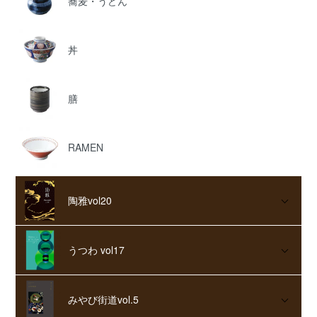
蕎麦・うどん
丼
膳
RAMEN
陶雅vol20
うつわ vol17
みやび街道vol.5