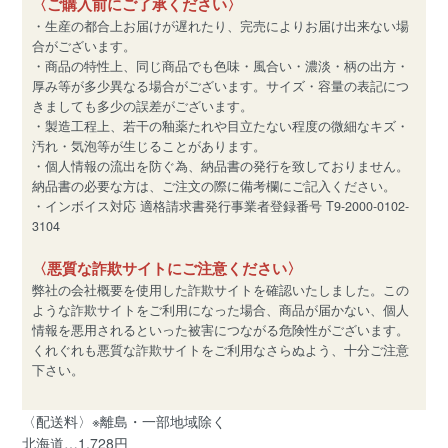
〈ご購入前にご了承ください〉
・生産の都合上お届けが遅れたり、完売によりお届け出来ない場
合がございます。
・商品の特性上、同じ商品でも色味・風合い・濃淡・柄の出方・
厚み等が多少異なる場合がございます。サイズ・容量の表記につ
きましても多少の誤差がございます。
・製造工程上、若干の釉薬たれや目立たない程度の微細なキズ・
汚れ・気泡等が生じることがあります。
・個人情報の流出を防ぐ為、納品書の発行を致しておりません。
納品書の必要な方は、ご注文の際に備考欄にご記入ください。
・インボイス対応 適格請求書発行事業者登録番号 T9-2000-0102-
3104
〈悪質な詐欺サイトにご注意ください〉
弊社の会社概要を使用した詐欺サイトを確認いたしました。この
ような詐欺サイトをご利用になった場合、商品が届かない、個人
情報を悪用されるといった被害につながる危険性がございます。
くれぐれも悪質な詐欺サイトをご利用なさらぬよう、十分ご注意
下さい。
〈配送料〉※離島・一部地域除く
北海道…1,728円