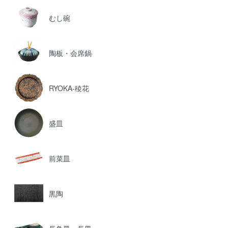
むし碗
陶板・会席鍋
RYOKA-稜花
盛皿
前菜皿
黒陶