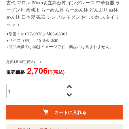
古代 マロン 20cm切立高台丼 イングレーズ 中華食器 ラ
ーメン丼 業務用 らーめん丼 らーめん鉢 どんぶり 麺鉢
めん鉢 日本製 磁器 シンプル モダン おしゃれ スタイリ
ッシュ
●型番：s1677-0876／M03-08905
●サイズ（約）：19.8×8.3cm
※商品画像の小物はイメージです。商品には含まれません。
定価4,510円(税込) ➝
2,706
販売価格
円(税込)
カートに入れる