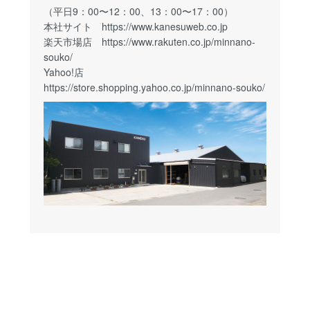
（平日9：00〜12：00、13：00〜17：00）
本社サイト
https://www.kanesuweb.co.jp
楽天市場店
https://www.rakuten.co.jp/minnano-
souko/
Yahoo!店
https://store.shopping.yahoo.co.jp/minnano-souko/