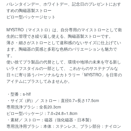
バレンタインデー、ホワイトデー、記念日のプレゼントにおす
すめの陶磁器製ストロー
ピロー型パッケージセット
MYSTRO（マイストロ）は、自分専用のマイストローとして衛
生的に管理でき繰り返し使える、陶磁器製ストローです。
薄さ・細さがストローとして違和感のないサイズに仕上げてい
ます。陶磁器の質感と多彩な色柄のバリエーションも魅力で
す。
使い捨てプラ製品の代替として、環境や地球の未来を守る新し
いライフスタイルの一部として、 これからのサステナブルな
日々に寄り添うパーソナルなカトラリー「MYSTRO」を日常の
アイテムにプラスしてみませんか。
・型番：s-hlf
・サイズ（約）／ ストロー：直径0.7×長さ17.5cm
専用洗浄ブラシ：全長20.3cm
ピロー型パッケージ：7.0×24.8×1.8cm
・素材／ ストロー：磁器（強化磁器・日本製）
専用洗浄用ブラシ：本体：ステンレス、ブラシ部分：ナイロン