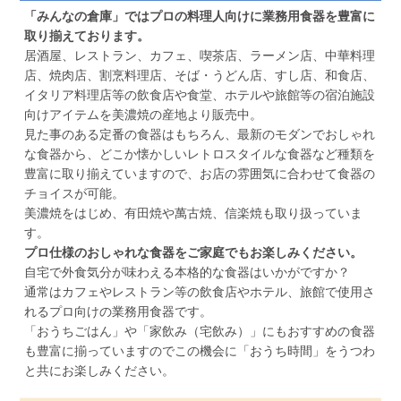
「みんなの倉庫」ではプロの料理人向けに業務用食器を豊富に
取り揃えております。
居酒屋、レストラン、カフェ、喫茶店、ラーメン店、中華料理
店、焼肉店、割烹料理店、そば・うどん店、すし店、和食店、
イタリア料理店等の飲食店や食堂、ホテルや旅館等の宿泊施設
向けアイテムを美濃焼の産地より販売中。
見た事のある定番の食器はもちろん、最新のモダンでおしゃれ
な食器から、どこか懐かしいレトロスタイルな食器など種類を
豊富に取り揃えていますので、お店の雰囲気に合わせて食器の
チョイスが可能。
美濃焼をはじめ、有田焼や萬古焼、信楽焼も取り扱っていま
す。
プロ仕様のおしゃれな食器をご家庭でもお楽しみください。
自宅で外食気分が味わえる本格的な食器はいかがですか？
通常はカフェやレストラン等の飲食店やホテル、旅館で使用さ
れるプロ向けの業務用食器です。
「おうちごはん」や「家飲み（宅飲み）」にもおすすめの食器
も豊富に揃っていますのでこの機会に「おうち時間」をうつわ
と共にお楽しみください。