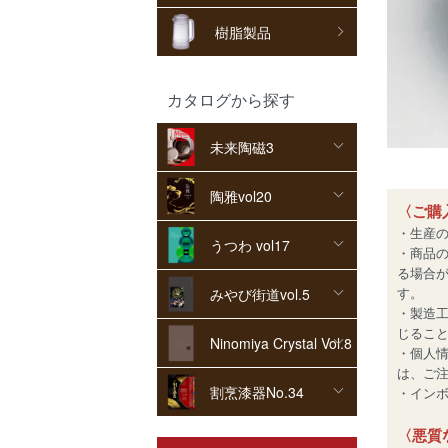
樹脂製品
カタログから探す
未来陶磁3
陶雅vol20
〈ご購
・生産
うつわ vol17
・商品
る場合
す。
みやび街道vol.5
・製造
じるこ
Ninomiya Crystal Vol.8
・個人
は、ご
割烹漆器No.34
・インボイ
〈悪質