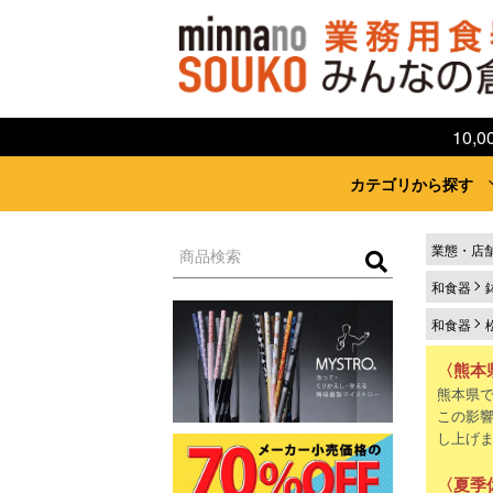
10
カテゴリから探す
業態・店
和食器
和食器
〈熊本
熊本県
この影
し上げ
〈夏季