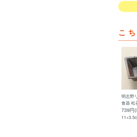
こ
明志野
食器 松
739円
11×3.5