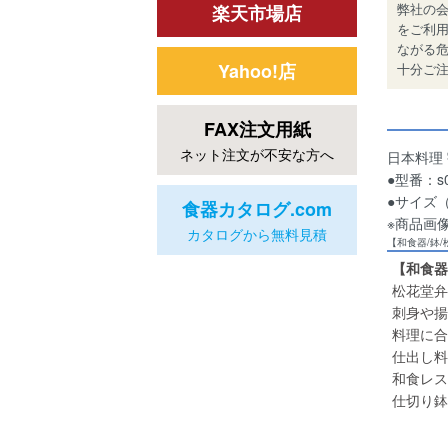
弊社の
楽天市場店
をご利
ながる
Yahoo!店
十分ご
FAX注文用紙
ネット注文が不安な方へ
日本料理
●型番：s0
●サイズ（
食器カタログ.com
※商品画
カタログから無料見積
【和食器/鉢
【和食器
松花堂弁
刺身や揚
料理に合
仕出し料
和食レス
仕切り鉢