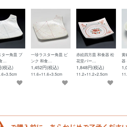
スター角皿 ブ
一珍ラスター角皿 ピ
赤絵四方皿 和食器 松
黄
食…
ンク 和食…
花堂パー…
器
円(税込)
1,452円(税込)
1,848円(税込)
1
1.6×3.5cm
11.6×11.6×3.5cm
11.2×11.2×2.5cm
11