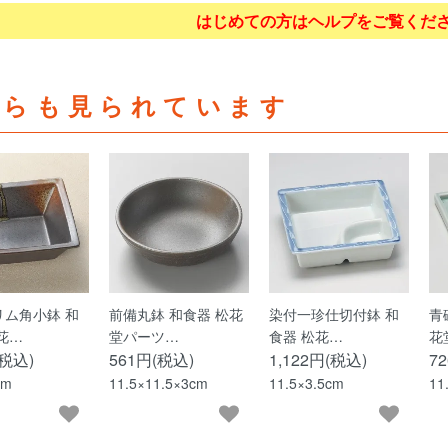
はじめての方はヘルプをご覧くだ
ちらも見られています
リム角小鉢 和
前備丸鉢 和食器 松花
染付一珍仕切付鉢 和
青
花…
堂パーツ…
食器 松花…
花
(税込)
561円(税込)
1,122円(税込)
7
cm
11.5×11.5×3cm
11.5×3.5cm
11