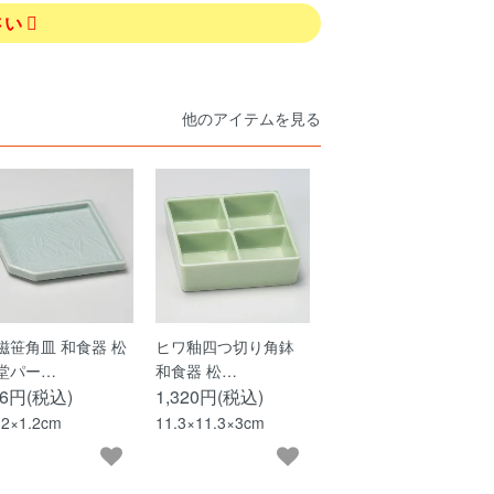
さい
他のアイテムを見る
磁笹角皿 和食器 松
ヒワ釉四つ切り角鉢
堂パー…
和食器 松…
26円(税込)
1,320円(税込)
.2×1.2cm
11.3×11.3×3cm