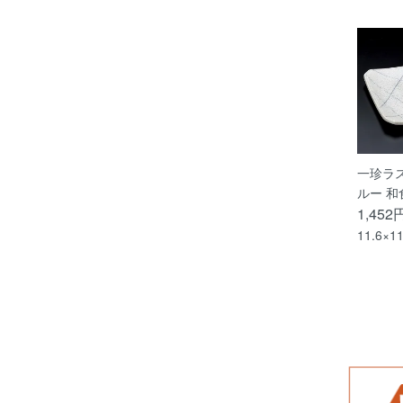
一珍ラ
ルー 和
1,452
11.6×1