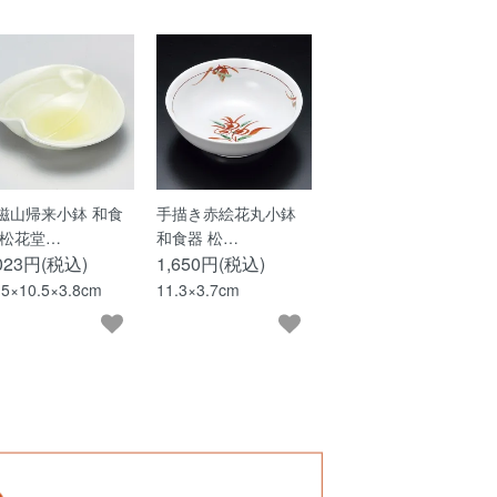
磁山帰来小鉢 和食
手描き赤絵花丸小鉢
 松花堂…
和食器 松…
,023円(税込)
1,650円(税込)
.5×10.5×3.8cm
11.3×3.7cm