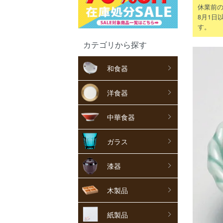
休業前の
8月1日
す。
カテゴリから探す
和食器
洋食器
中華食器
ガラス
漆器
木製品
紙製品