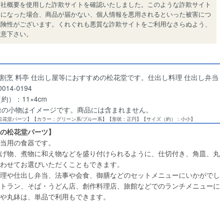
会社概要を使用した詐欺サイトを確認いたしました。このような詐欺サイト
用になった場合、商品が届かない、個人情報を悪用されるといった被害につ
危険性がございます。くれぐれも悪質な詐欺サイトをご利用なさらぬよう、
注意下さい。
 割烹 料亭 仕出し屋等におすすめの松花堂です。仕出し料理 仕出し弁当 
014-0194
約）：11×4cm
像の小物はイメージです。商品には含まれません。
/松花堂パーツ】【カラー：グリーン系/ブルー系】【形状：正円】【サイズ（約）：小小】
の松花堂パーツ】
当用の食器です。
げ物、煮物に和え物などを盛り付けられるように、仕切付き、角皿、丸
わせてお選びいただくこともできます。
理や仕出し弁当、法事や会食、御膳などのセットメニューにいかがでし
トラン、そば・うどん店、創作料理店、旅館などでのランチメニューに
や丸鉢は、単品で利用もできます。