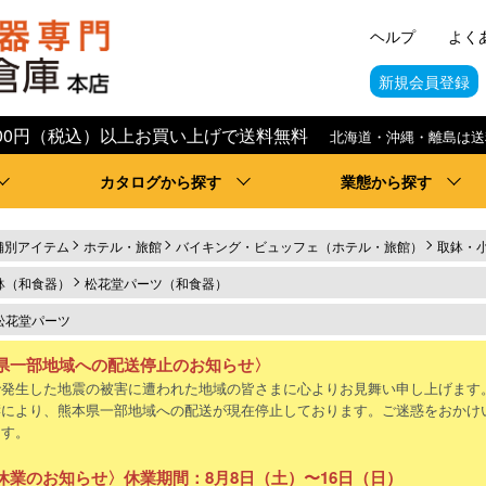
ヘルプ
よく
新規会員登録
,000円（税込）以上お買い上げで送料無料
北海道・沖縄・離島は送
カタログから探す
業態から探す
舗別アイテム
ホテル・旅館
バイキング・ビュッフェ（ホテル・旅館）
取鉢・
鉢（和食器）
松花堂パーツ（和食器）
松花堂パーツ
県一部地域への配送停止のお知らせ〉
で発生した地震の被害に遭われた地域の皆さまに心よりお見舞い申し上げます
響により、熊本県一部地域への配送が現在停止しております。ご迷惑をおかけ
ます。
休業のお知らせ〉休業期間：8月8日（土）〜16日（日）