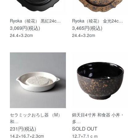
Ryoka（稜花） 黒紅24c…
Ryoka（稜花） 金光24c…
3,069円(税込)
3,465円(税込)
24.4×3.2cm
24.4×3.2cm
セラミックおろし器 （M）
錦天目4寸丼 和食器 小丼・
和…
多…
231円(税込)
SOLD OUT
14.2×16.7×2.3cm
12.7×7.1ｃｍ