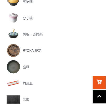
煮物碗
むし碗
陶板・会席鍋
RYOKA-稜花
盛皿
前菜皿
黒陶