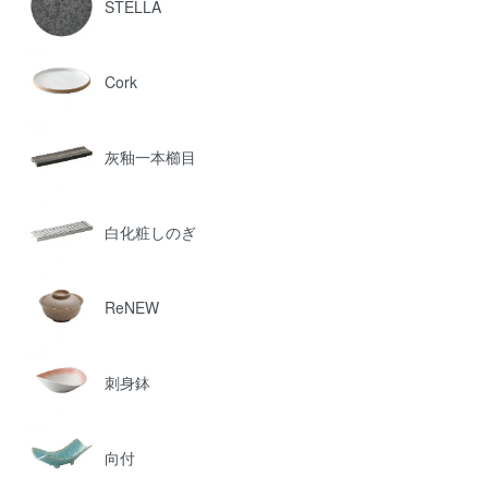
STELLA
Cork
灰釉一本櫛目
白化粧しのぎ
ReNEW
刺身鉢
向付