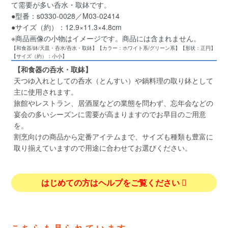
て需要が多い呑水・取鉢です。
●型番：s0330-0028／M03-02414
●サイズ（約）：12.9×11.3×4.8cm
※商品画像の小物はイメージです。商品には含まれません。
【和食器/鉢/天皿・呑水/呑水・取鉢】【カラー：ホワイト系/グリーン系】【形状：正円】
【サイズ（約）：小小】
【和食器の呑水・取鉢】
天つゆ入れとしての呑水（とんすい）や鍋料理の取り鉢として
主に使用されます。
旅館やレストラン、居酒屋などの業態を問わず、忘年会などの
宴会の多いシーズンに需要が高まりますのでお早目のご用意
を。
割烹向けの商品から定番アイテムまで、サイズも種類も豊富に
取り揃えていますので用途に合わせてお選びください。
はじめての方はヘルプをご覧ください
こちらも見られています