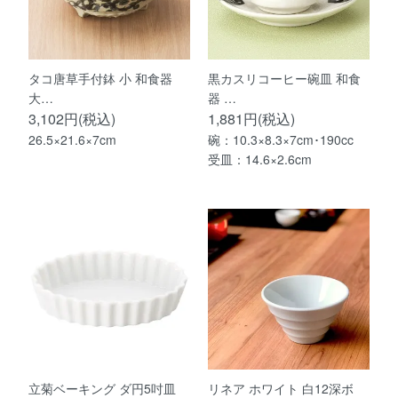
タコ唐草手付鉢 小 和食器
黒カスリコーヒー碗皿 和食
大…
器 …
3,102円(税込)
1,881円(税込)
26.5×21.6×7cm
碗：10.3×8.3×7cm･190cc
受皿：14.6×2.6cm
立菊ベーキング ダ円5吋皿
リネア ホワイト 白12深ボ