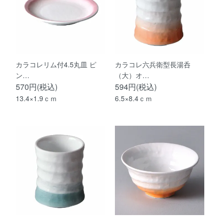
カラコレリム付4.5丸皿 ピ
カラコレ六兵衛型長湯呑
ン…
（大）オ…
570円(税込)
594円(税込)
13.4×1.9ｃｍ
6.5×8.4ｃｍ