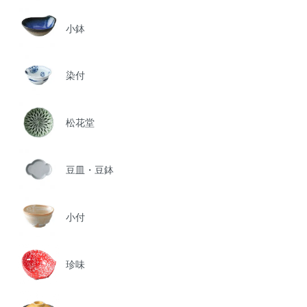
小鉢
染付
松花堂
豆皿・豆鉢
小付
珍味