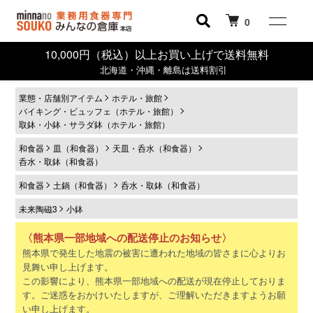
0
10,000円（税込）以上お買い上げで送料無料
北海道・沖縄・離島は送料割引
業態・店舗別アイテム
ホテル・旅館
バイキング・ビュッフェ（ホテル・旅館）
取鉢・小鉢・サラダ鉢（ホテル・旅館）
和食器
皿（和食器）
天皿・呑水（和食器）
呑水・取鉢（和食器）
和食器
土鍋（和食器）
呑水・取鉢（和食器）
未来陶磁3
小鉢
〈熊本県一部地域への配送停止のお知らせ〉
熊本県で発生した地震の被害に遭われた地域の皆さまに心よりお
見舞い申し上げます。
この影響により、熊本県一部地域への配送が現在停止しておりま
す。ご迷惑をおかけいたしますが、ご理解いただきますようお願
い申し上げます。