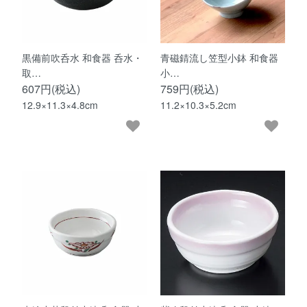
黒備前吹呑水 和食器 呑水・
青磁錆流し笠型小鉢 和食器
取…
小…
607円(税込)
759円(税込)
12.9×11.3×4.8cm
11.2×10.3×5.2cm