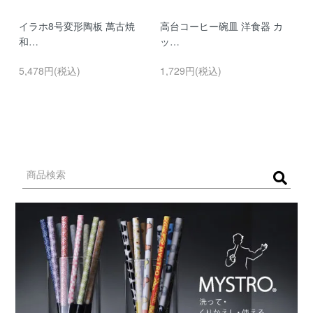
イラホ8号変形陶板 萬古焼
高台コーヒー碗皿 洋食器 カ
濃
和…
ッ…
…
5,478円(税込)
1,729円(税込)
9