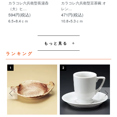
カラコレ六兵衛型長湯呑
カラコレ六兵衛型豆茶碗 オ
（大）ヒ…
レン…
594円(税込)
471円(税込)
6.5×8.4ｃｍ
10.8×5.3ｃｍ
もっと見る
ランキング
1
2
3