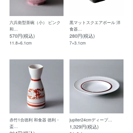
六兵衛型茶碗（小） ピンク
黒マットスクエアボール 洋
和…
食器…
570円(税込)
280円(税込)
11.8×6.1cm
7×3.1cm
赤竹1合徳利 和食器 徳利・
jupiter24cmディープ…
盃…
1,329円(税込)