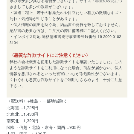
厚み等が多少異なる場合がございます。サイズ・容量の表記につ
きましても多少の誤差がございます。
・製造工程上、若干の釉薬たれや目立たない程度の微細なキズ・
汚れ・気泡等が生じることがあります。
・個人情報の流出を防ぐ為、納品書の発行を致しておりません。
納品書の必要な方は、ご注文の際に備考欄にご記入ください。
・インボイス対応 適格請求書発行事業者登録番号 T9-2000-0102-
3104
〈悪質な詐欺サイトにご注意ください〉
弊社の会社概要を使用した詐欺サイトを確認いたしました。この
ような詐欺サイトをご利用になった場合、商品が届かない、個人
情報を悪用されるといった被害につながる危険性がございます。
くれぐれも悪質な詐欺サイトをご利用なさらぬよう、十分ご注意
下さい。
〈配送料〉※離島・一部地域除く
北海道…1,728円
北東北…1,430円
南東北…1,320円
関東・信越・北陸・東海・関西…935円
中国・四国…1,100円