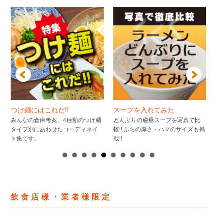
つけ麺にはこれだ!!
スープを入れてみた
みんなの倉庫考案、4種類のつけ麺
どんぶりの適量スープを写真で比
タイプ別にあわせたコーディネイ
較!! ふちの厚さ・ハマのサイズも掲
ト集です。
載!!
飲食店様・業者様限定