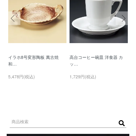
イラホ8号変形陶板 萬古焼
高台コーヒー碗皿 洋食器 カ
濃
和…
ッ…
…
5,478円(税込)
1,729円(税込)
9