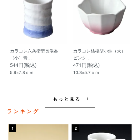
カラコレ六兵衛型長湯呑
カラコレ桔梗型小鉢（大）
（小）青…
ピンク…
544円(税込)
471円(税込)
5.9×7.8ｃｍ
10.3×5.7ｃｍ
もっと見る
ランキング
1
2
3