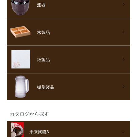
漆器
木製品
紙製品
樹脂製品
カタログから探す
未来陶磁3