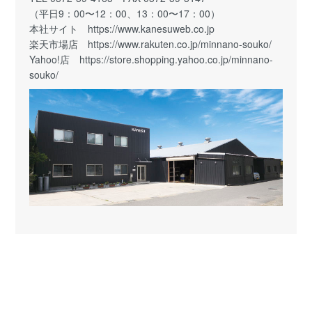
（平日9：00〜12：00、13：00〜17：00）
本社サイト
https://www.kanesuweb.co.jp
楽天市場店
https://www.rakuten.co.jp/minnano-souko/
Yahoo!店
https://store.shopping.yahoo.co.jp/minnano-
souko/