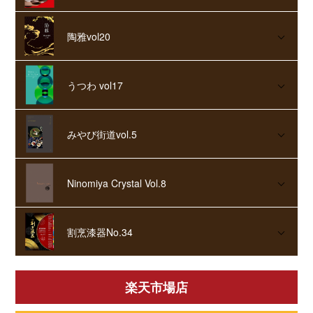
陶雅vol20
うつわ vol17
みやび街道vol.5
Ninomiya Crystal Vol.8
割烹漆器No.34
楽天市場店