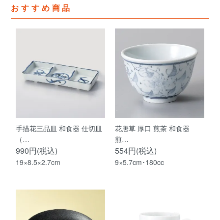
おすすめ商品
手描花三品皿 和食器 仕切皿
花唐草 厚口 煎茶 和食器
（…
煎…
990円(税込)
554円(税込)
19×8.5×2.7cm
9×5.7cm･180cc