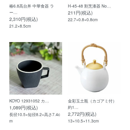
椿6.8高台丼 中華食器 ラ
H-45-48 割烹漆器 No…
ー…
211円(税込)
2,310円(税込)
22.7×0.8×0.8cm
21.2×8.5cm
KOYO 12931052 カ…
金彩玉土瓶（カゴアミ付）
1,089円(税込)
約1…
2,772円(税込)
長径10.5×短径8.2×高さ7.4c
m
13×10.5×11.3cm