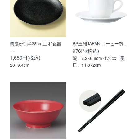
美濃粉引黒28cm皿 和食器
BS玉淵JAPAN コーヒー碗…
…
976円(税込)
1,650円(税込)
碗：7.2×6.8cm･170cc 受
28×3.4cm
皿：14.8×2cm