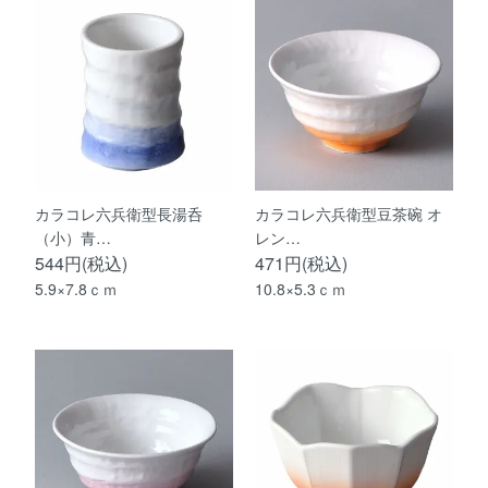
カラコレ六兵衛型長湯呑
カラコレ六兵衛型豆茶碗 オ
（小）青…
レン…
544円(税込)
471円(税込)
5.9×7.8ｃｍ
10.8×5.3ｃｍ