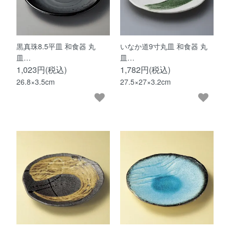
黒真珠8.5平皿 和食器 丸
いなか道9寸丸皿 和食器 丸
皿…
皿…
1,023円(税込)
1,782円(税込)
26.8×3.5cm
27.5×27×3.2cm