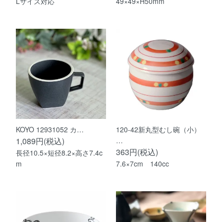
Lサイズ対応
49×49×H50mm
KOYO 12931052 カ…
120-42新丸型むし碗（小）
1,089円(税込)
…
363円(税込)
長径10.5×短径8.2×高さ7.4c
m
7.6×7cm 140cc