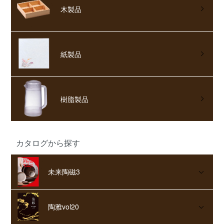
木製品
紙製品
樹脂製品
カタログから探す
未来陶磁3
陶雅vol20