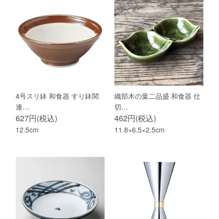
4号スリ鉢 和食器 すり鉢関
織部木の葉二品盛 和食器 仕
連…
切…
627円(税込)
462円(税込)
12.5cm
11.8×6.5×2.5cm