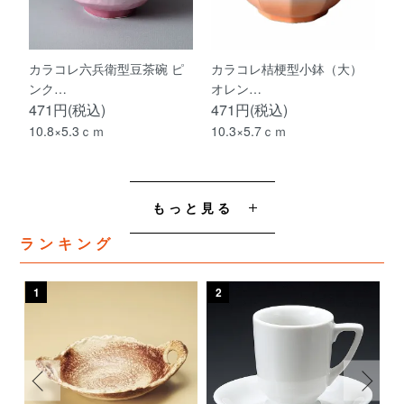
カラコレ六兵衛型豆茶碗 ピ
カラコレ桔梗型小鉢（大）
ンク…
オレン…
471円(税込)
471円(税込)
10.8×5.3ｃｍ
10.3×5.7ｃｍ
もっと見る
ランキング
1
2
3