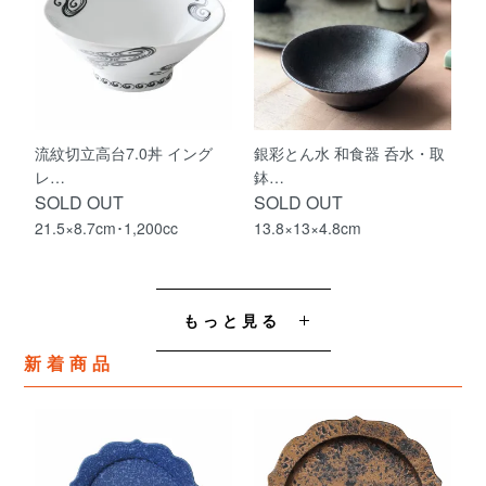
流紋切立高台7.0丼 イング
銀彩とん水 和食器 呑水・取
レ…
鉢…
SOLD OUT
SOLD OUT
21.5×8.7cm･1,200cc
13.8×13×4.8cm
もっと見る
新着商品