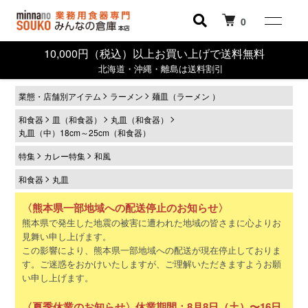
0
10,000円（税込）以上お買い上げで送料無料
北海道・沖縄・離島は送料割引
業態・店舗別アイテム
ラーメン
麺皿（ラーメン ）
和食器
皿（和食器）
丸皿（和食器）
丸皿（中）18cm～25cm（和食器）
特集
カレー特集
和風
和食器
丸皿
〈熊本県一部地域への配送停止のお知らせ〉
熊本県で発生した地震の被害に遭われた地域の皆さまに心よりお
見舞い申し上げます。
この影響により、熊本県一部地域への配送が現在停止しておりま
す。ご迷惑をおかけいたしますが、ご理解いただきますようお願
い申し上げます。
〈夏季休業のお知らせ〉休業期間：8月8日（土）〜16日