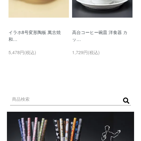
イラホ8号変形陶板 萬古焼
高台コーヒー碗皿 洋食器 カ
濃
和…
ッ…
…
5,478円(税込)
1,729円(税込)
9