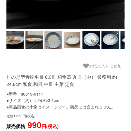
お気に入りに追加
しのぎ型青刷毛目 8.0皿 和食器 丸皿（中） 業務用 約
24.6cm 和食 和風 中皿 主菜 定食
●型番：s0019-0111
●サイズ（約）：24.6×3.1cm
※商品画像の小物はイメージです。商品には含まれません。
定価1,650円(税込) ➝
990
販売価格
円(税込)