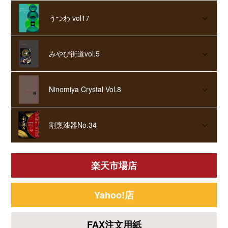
うつわ vol17
みやび街道vol.5
Ninomiya Crystal Vol.8
割烹漆器No.34
楽天市場店
Yahoo!店
FAX注文用紙