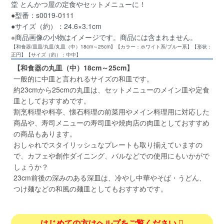
堂 とんかつ屋の定食やセットメニューに！
●型番：s0019-0111
●サイズ（約）：24.6×3.1cm
※商品画像の小物はイメージです。商品には含まれません。
【和食器/皿皿/丸皿/丸皿（中）18cm～25cm】【カラー：ホワイト系/ブルー系】【形状：
正円】【サイズ（約）：中中】
【和食器の丸皿（中）18cm～25cm】
一般的に中皿と言われるサイズの和皿です。
約23cmから25cmの丸皿は、セットメニューのメイン皿や定食
皿としておすすめです。
割烹料理や料亭、懐石料理の前菜用やメイン料理用に対応した
商品や、寿司メニューの寿司皿や焼肉店の肉皿としておすすめ
の商品もあります。
おしゃれでスタイリッシュなプレートも取り揃えていますの
で、カフェや創作ダイニング、バルなどでの使用にもいかがで
しょうか？
23cm前後の深みのある深皿は、冷やし中華やそば・うどん、
つけ麺などの和風の麺皿としてもおすすめです。
はじめての方はヘルプをご覧ください