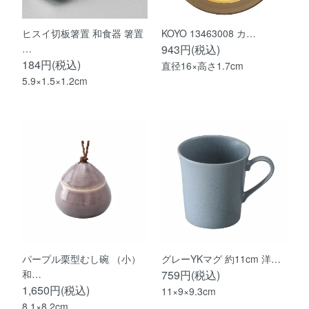
ヒスイ切板箸置 和食器 箸置
KOYO 13463008 カ…
…
943円(税込)
184円(税込)
直径16×高さ1.7cm
5.9×1.5×1.2cm
パープル栗型むし碗 （小）
グレーYKマグ 約11cm 洋…
和…
759円(税込)
1,650円(税込)
11×9×9.3cm
8.1×8.2cm