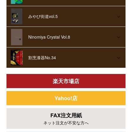
みやび街道vol.5
Ninomiya Crystal Vol.8
割烹漆器No.34
楽天市場店
Yahoo!店
FAX注文用紙
ネット注文が不安な方へ