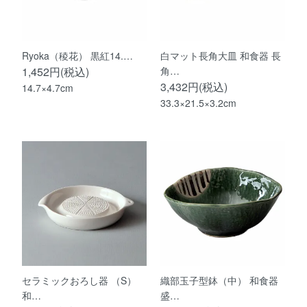
Ryoka（稜花） 黒紅14.…
白マット長角大皿 和食器 長
1,452円(税込)
角…
3,432円(税込)
14.7×4.7cm
33.3×21.5×3.2cm
セラミックおろし器 （S）
織部玉子型鉢（中） 和食器
和…
盛…