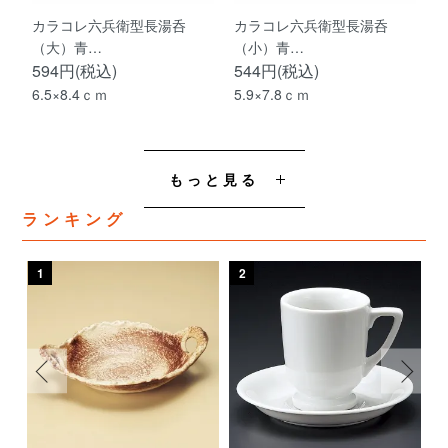
カラコレ六兵衛型長湯呑
カラコレ六兵衛型長湯呑
（大）青…
（小）青…
594円(税込)
544円(税込)
6.5×8.4ｃｍ
5.9×7.8ｃｍ
もっと見る
ランキング
1
2
3