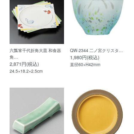
六瓢箪千代折角大皿 和食器
QW-2344 二ノ宮クリスタ…
角…
1,980円(税込)
2,871円(税込)
直径60×H42mm
24.5×18.2×2.5cm