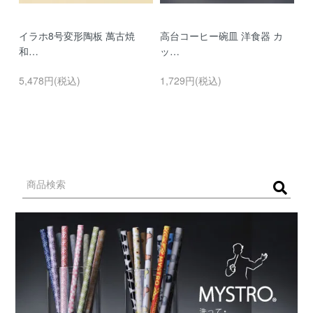
イラホ8号変形陶板 萬古焼
高台コーヒー碗皿 洋食器 カ
濃
和…
ッ…
…
5,478円(税込)
1,729円(税込)
9