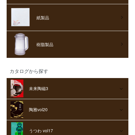
紙製品
樹脂製品
カタログから探す
未来陶磁3
陶雅vol20
うつわ vol17