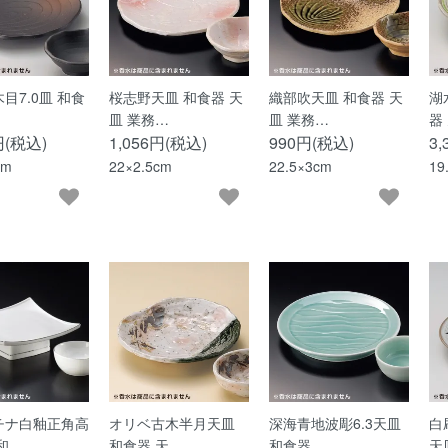
目7.0皿 和食
桜志野天皿 和食器 天
織部吹天皿 和食器 天
湖
皿 業務…
皿 業務…
器
円(税込)
1,056円(税込)
990円(税込)
3
cm
22×2.5cm
22.5×3cm
19
チナ白釉正角高
オリベ古木半月天皿
深海青地波彫6.3天皿
白
和…
和食器 天…
和食器…
天