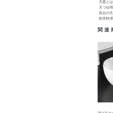
天皿とは
天つゆ用
高台の天
割烹料理
関連
渕プラチ