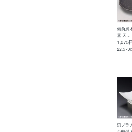
備前風木
器 天…
1,075
22.5×3
渕プラ
台向付 