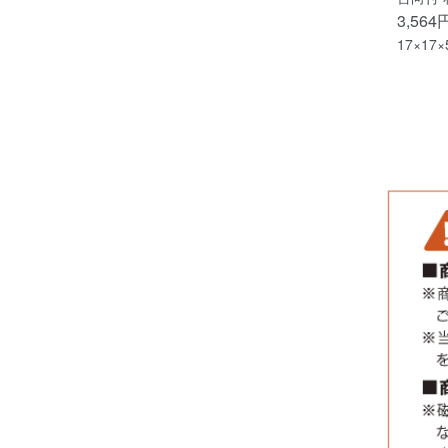
3,564
17×17×