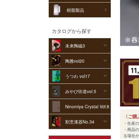
樹脂製品
カタログから探す
未来陶磁3
陶雅vol20
うつわ vol17
みやび街道vol.5
Ninomiya Crystal Vol.8
〈ご購
割烹漆器No.34
・生産
・商品
る場合