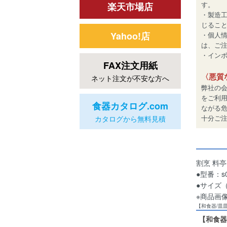
す。
楽天市場店
・製造
じるこ
Yahoo!店
・個人
は、ご
・インボイ
FAX注文用紙
〈悪質
ネット注文が不安な方へ
弊社の
をご利
食器カタログ.com
ながる
十分ご
カタログから無料見積
割烹 料
●型番：s0
●サイズ（約
※商品画
【和食器/皿
【和食器