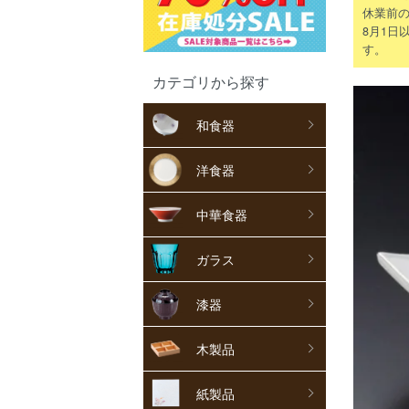
休業前の
8月1日
す。
カテゴリから探す
和食器
洋食器
中華食器
ガラス
漆器
木製品
紙製品