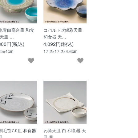
水青白高台皿 和食
コバルト吹銀彩天皿
 天皿 …
和食器 天…
,300円(税込)
4,092円(税込)
.5×4cm
17.2×17.2×4.6cm
刷毛笹7.0皿 和食器
わ角天皿 白 和食器 天
皿…
皿 業…