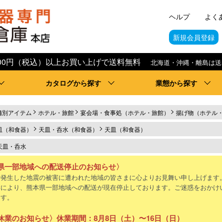
ヘルプ
よく
新規会員登録
,000円（税込）以上お買い上げで送料無料
北海道・沖縄・離島は送
カタログから探す
業態から探す
舗別アイテム
ホテル・旅館
宴会場・食事処（ホテル・旅館）
揚げ物（ホテル
皿（和食器）
天皿・呑水（和食器）
天皿（和食器）
天皿・呑水
県一部地域への配送停止のお知らせ〉
で発生した地震の被害に遭われた地域の皆さまに心よりお見舞い申し上げます
響により、熊本県一部地域への配送が現在停止しております。ご迷惑をおかけ
ます。
休業のお知らせ〉休業期間：8月8日（土）〜16日（日）