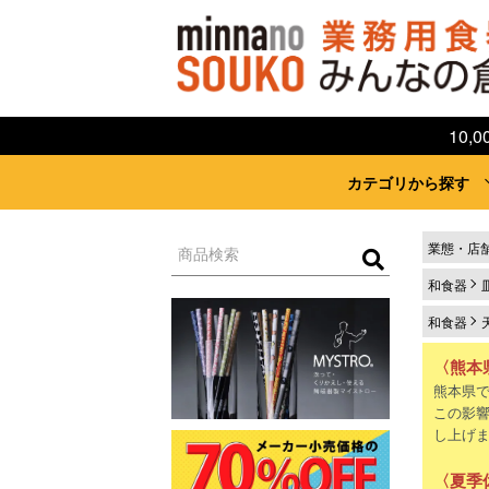
10
カテゴリから探す
業態・店
和食器
和食器
〈熊本
熊本県
この影
し上げ
〈夏季