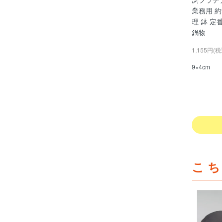
業務用 約
理 鉢 定
鍋物
1,155円(税
9×4cm
こ