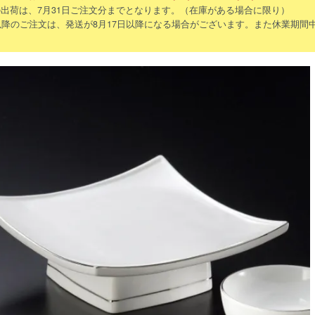
出荷は、7月31日ご注文分までとなります。（在庫がある場合に限り）
以降のご注文は、発送が8月17日以降になる場合がございます。また休業期