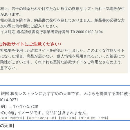
工程上、若干の釉薬たれや目立たない程度の微細なキズ・汚れ・気泡等が生
とがあります。
情報の流出を防ぐ為、納品書の発行を致しておりません。納品書の必要な方
注文の際に備考欄にご記入ください。
ス対応 適格請求書発行事業者登録番号 T9-2000-0102-3104
な詐欺サイトにご注意ください〉
会社概要を使用した詐欺サイトを確認いたしました。このような詐欺サイト
用になった場合、商品が届かない、個人情報を悪用されるといった被害につ
危険性がございます。くれぐれも悪質な詐欺サイトをご利用なさらぬよう、
注意下さい。
亭 旅館 和食レストランにおすすめの天皿です。天ぷらを提供する際に使
014-0271
）：17×17×5.7cm
像の小物はイメージです。商品には含まれません。
皿/天皿・呑水/天皿】【カラー：ホワイト系】【形状：正角】【サイズ（約）：中小】
の天皿】