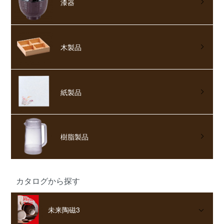
漆器
木製品
紙製品
樹脂製品
カタログから探す
未来陶磁3