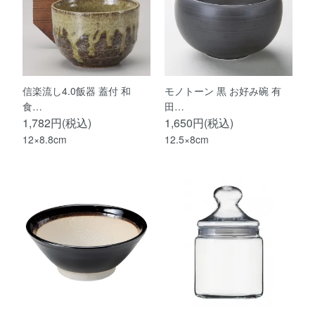
信楽流し4.0飯器 蓋付 和
モノトーン 黒 お好み碗 有
食…
田…
1,782円(税込)
1,650円(税込)
12×8.8cm
12.5×8cm