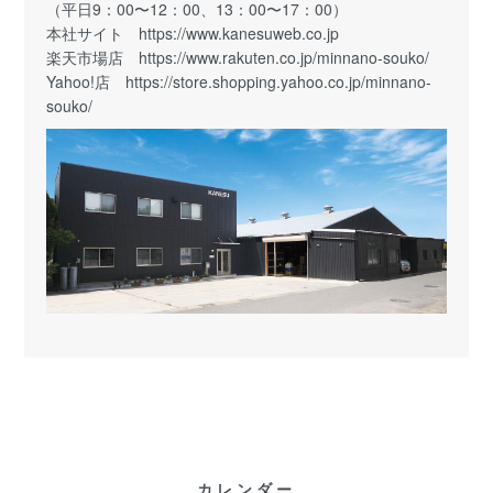
（平日9：00〜12：00、13：00〜17：00）
本社サイト
https://www.kanesuweb.co.jp
楽天市場店
https://www.rakuten.co.jp/minnano-souko/
Yahoo!店
https://store.shopping.yahoo.co.jp/minnano-
souko/
カレンダー