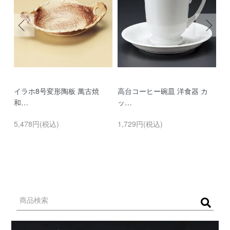
イラホ8号変形陶板 萬古焼
高台コーヒー碗皿 洋食器 カ
濃
和…
ッ…
…
5,478円(税込)
1,729円(税込)
9