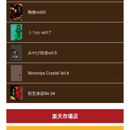
陶雅vol20
うつわ vol17
みやび街道vol.5
Ninomiya Crystal Vol.8
割烹漆器No.34
楽天市場店