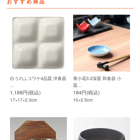
おすすめ商品
白うのふコワケ4品皿 洋食器
青小花3.2深皿 和食器 小
…
皿…
1,188円(税込)
184円(税込)
17×17×2.3cm
10×2.5cm