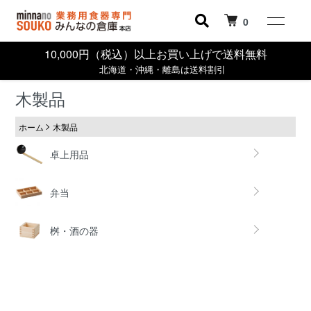
0
10,000円（税込）以上お買い上げで送料無料
北海道・沖縄・離島は送料割引
木製品
ホーム
木製品
カテゴリー一覧
卓上用品
弁当
桝・酒の器