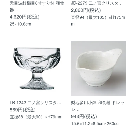
天目波紋櫛目8寸すり鉢 和食
JD-2279 二ノ宮クリスタ…
器…
2,860円(税込)
4,620円(税込)
直径94（最大105）×H175m
25×10.8cm
m
LB-1242 二ノ宮クリスタ…
梨地多用小鉢 和食器 ドレッ
869円(税込)
シ…
943円(税込)
直径88（最大90）×H79mm
15.6×11.2×8.5cm･260cc