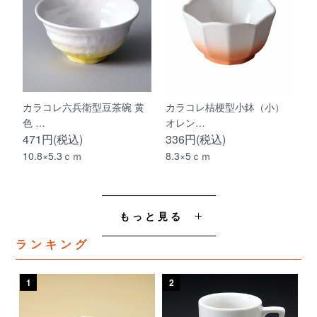
カラコレ六兵衛型豆茶碗 黄
カラコレ桔梗型小鉢（小）
色 …
オレン…
471円(税込)
336円(税込)
10.8×5.3ｃｍ
8.3×5ｃｍ
もっと見る
ランキング
1
2
3