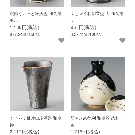
織部ぐいっと冷酒盃 和食器
くじゃく釉切立盃 大 和食器
冷…
…
1,188円(税込)
957円(税込)
8×7.2cm･150cc
6.3×7cm･100cc
くじゃく釉片口冷酒器 和食
新おかめ徳利 和食器 徳利・
器 …
盃…
2,112円(税込)
1,716円(税込)