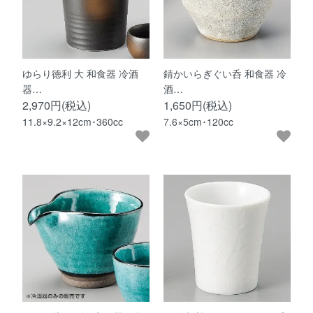
ゆらり徳利 大 和食器 冷酒
錆かいらぎぐい呑 和食器 冷
器…
酒…
2,970円(税込)
1,650円(税込)
11.8×9.2×12cm･360cc
7.6×5cm･120cc