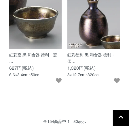
虹彩盃 黒 和食器 徳利・盃
虹彩徳利 黒 和食器 徳利・
…
盃…
627円(税込)
1,320円(税込)
6.6×3.4cm･50cc
8×12.7cm･320cc
全
154
商品中
1 - 80
表示