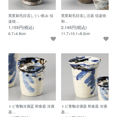
窯変刷毛目流しぐい飲み 信
窯変刷毛目流し注器 信楽焼
楽焼…
和…
1,155円(税込)
2,145円(税込)
6.7×4.8cm
11.7×10.1×8.2cm
トビ青釉冷酒盃 和食器 冷酒
トビ青釉冷酒器 和食器 冷酒
器…
器…