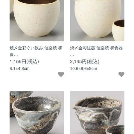
焼〆金彩ぐい飲み 信楽焼 和
焼〆金彩注器 信楽焼 和食器
食…
…
1,155円(税込)
2,145円(税込)
6.1×4.8cm
10.6×9.6×9cm