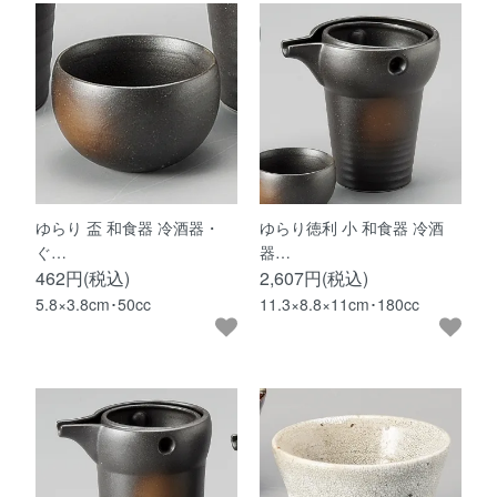
ゆらり 盃 和食器 冷酒器・
ゆらり徳利 小 和食器 冷酒
ぐ…
器…
462円(税込)
2,607円(税込)
5.8×3.8cm･50cc
11.3×8.8×11cm･180cc