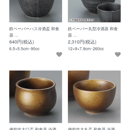
鉄ペーパーハス冷酒盃 和食
鉄ペーパー丸型冷酒器 和食
器 …
器 …
640円(税込)
2,310円(税込)
6.5×5.5cm･90cc
12×9×7.9cm･260cc
備前吹大口盃 和食器 冷酒
備前吹大丸盃 和食器 冷酒