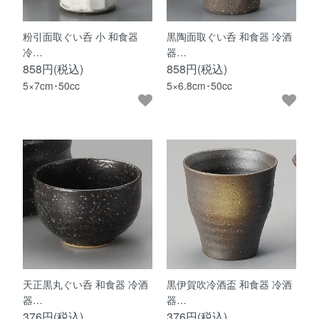
粉引面取ぐい呑 小 和食器
黒陶面取ぐい呑 和食器 冷酒
冷…
器…
858円(税込)
858円(税込)
5×7cm･50cc
5×6.8cm･50cc
天正黒丸ぐい呑 和食器 冷酒
黒伊賀吹冷酒盃 和食器 冷酒
器…
器…
376円(税込)
376円(税込)