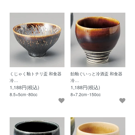
くじゃく釉トチリ盃 和食器
飴釉ぐいっと冷酒盃 和食器
冷…
冷…
1,188円(税込)
1,188円(税込)
8.5×5cm･80cc
8×7.2cm･150cc