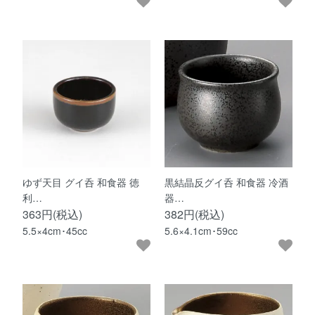
ゆず天目 グイ呑 和食器 徳
黒結晶反グイ呑 和食器 冷酒
利…
器…
363円(税込)
382円(税込)
5.5×4cm･45cc
5.6×4.1cm･59cc