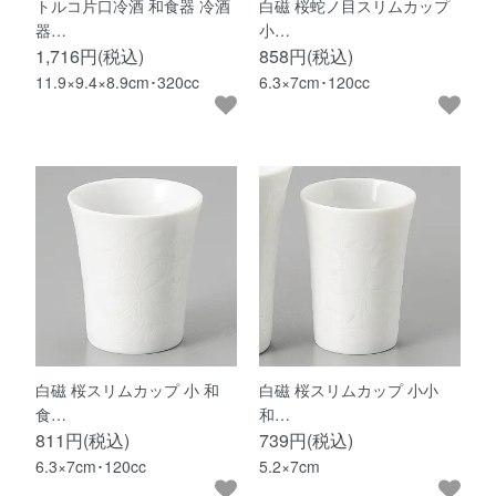
トルコ片口冷酒 和食器 冷酒
白磁 桜蛇ノ目スリムカップ
器…
小…
1,716円(税込)
858円(税込)
11.9×9.4×8.9cm･320cc
6.3×7cm･120cc
白磁 桜スリムカップ 小 和
白磁 桜スリムカップ 小小
食…
和…
811円(税込)
739円(税込)
6.3×7cm･120cc
5.2×7cm