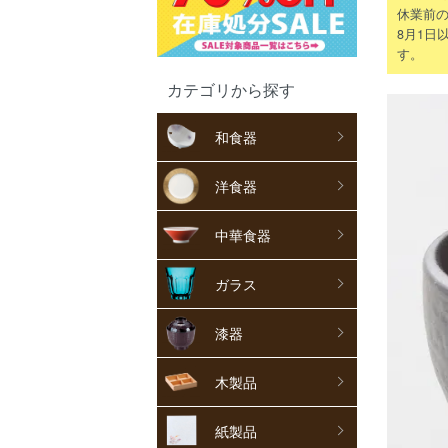
休業前の
8月1日
す。
カテゴリから探す
和食器
洋食器
中華食器
ガラス
漆器
木製品
紙製品