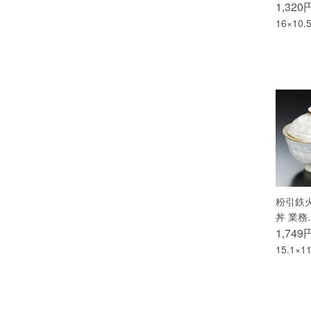
1,320
16×10.
粉引鉄火
丼 業務
1,749
15.1×1