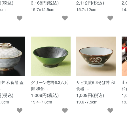
円(税込)
3,168円(税込)
2,112円(税込)
2
5cm
15.7×12.5cm
15.7×12cm
14
丼 和食器 蓋
グリーン志野6.3六兵
サビ丸紋6.3そば丼 和
山
…
衛 和食…
食器 …
和
円(税込)
1,009円(税込)
1,009円(税込)
1
1.3cm
19.4×7.6cm
19.6×7.5cm
19