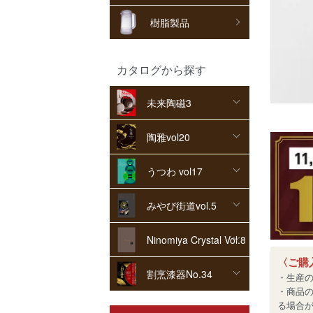
樹脂製品
カタログから探す
未来陶磁3
陶雅vol20
うつわ vol17
みやび街道vol.5
Ninomiya Crystal Vol.8
〈ご購
割烹漆器No.34
・生産
・商品
る場合