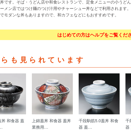
丼です。そば・うどん店や和食レストランで、定食メニューの小うどん
ーメン店ではつけ麺のつけ汁用やチャーシュー丼などで利用されます。
でモダンな丼もありますので、和カフェなどにもおすすめです。
はじめての方はヘルプをご覧くだ
ちらも見られています
丼 和食器 蓋
上錦蓋丼 和食器 蓋丼
千段駒筋5.0蓋丼 和食
千
…
業務用…
器 蓋…
器