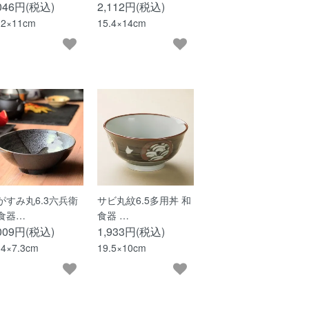
,046円(税込)
2,112円(税込)
.2×11cm
15.4×14cm
がすみ丸6.3六兵衛
サビ丸紋6.5多用丼 和
食器…
食器 …
,009円(税込)
1,933円(税込)
.4×7.3cm
19.5×10cm