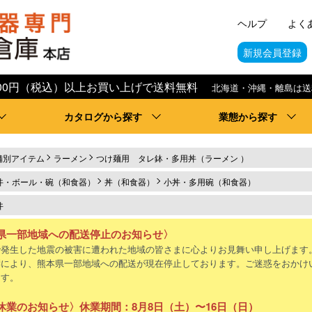
ヘルプ
よく
新規会員登録
,000円（税込）以上お買い上げで送料無料
北海道・沖縄・離島は送
カタログから探す
業態から探す
舗別アイテム
ラーメン
つけ麺用 タレ鉢・多用丼（ラーメン ）
丼・ボール・碗（和食器）
丼（和食器）
小丼・多用碗（和食器）
丼
県一部地域への配送停止のお知らせ〉
で発生した地震の被害に遭われた地域の皆さまに心よりお見舞い申し上げます
響により、熊本県一部地域への配送が現在停止しております。ご迷惑をおかけ
ます。
休業のお知らせ〉休業期間：8月8日（土）〜16日（日）