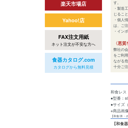
す。
楽天市場店
・製造
じるこ
Yahoo!店
・個人
は、ご
・インボイ
FAX注文用紙
〈悪質
ネット注文が不安な方へ
弊社の
をご利
食器カタログ.com
ながる
十分ご
カタログから無料見積
和食レス
●型番：s0
●サイズ（約
※商品画
【和食/丼・
【和食器