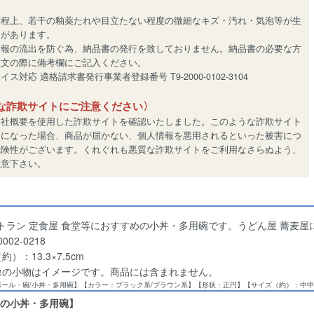
工程上、若干の釉薬たれや目立たない程度の微細なキズ・汚れ・気泡等が生
とがあります。
情報の流出を防ぐ為、納品書の発行を致しておりません。納品書の必要な方
注文の際に備考欄にご記入ください。
ス対応 適格請求書発行事業者登録番号 T9-2000-0102-3104
な詐欺サイトにご注意ください〉
会社概要を使用した詐欺サイトを確認いたしました。このような詐欺サイト
用になった場合、商品が届かない、個人情報を悪用されるといった被害につ
危険性がございます。くれぐれも悪質な詐欺サイトをご利用なさらぬよう、
注意下さい。
トラン 定食屋 食堂等におすすめの小丼・多用碗です。うどん屋 蕎麦屋
002-0218
）：13.3×7.5cm
像の小物はイメージです。商品には含まれません。
ボール・碗/小丼・多用碗】【カラー：ブラック系/ブラウン系】【形状：正円】【サイズ（約）：中
の小丼・多用碗】