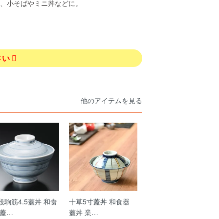
、小そばやミニ丼などに。
さい
他のアイテムを見る
段駒筋4.5蓋丼 和食
十草5寸蓋丼 和食器
 蓋…
蓋丼 業…