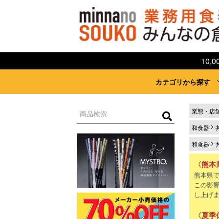
10
カテゴリから探す
業態・店
和食器
和食器
〈熊本
熊本県
この影
し上げ
〈夏季