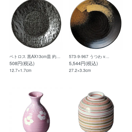
ペトロス 黒AX13cm皿 約…
573-9-967 うつわ v…
508円(税込)
5,544円(税込)
12.7×1.7cm
27.2×3.3cm