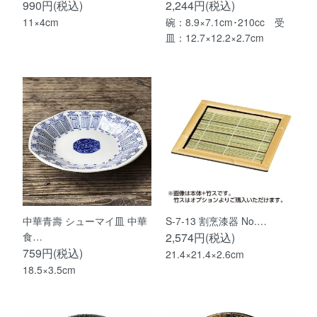
990円(税込)
2,244円(税込)
11×4cm
碗：8.9×7.1cm･210cc 受
皿：12.7×12.2×2.7cm
中華青壽 シューマイ皿 中華
S-7-13 割烹漆器 No.…
食…
2,574円(税込)
759円(税込)
21.4×21.4×2.6cm
18.5×3.5cm