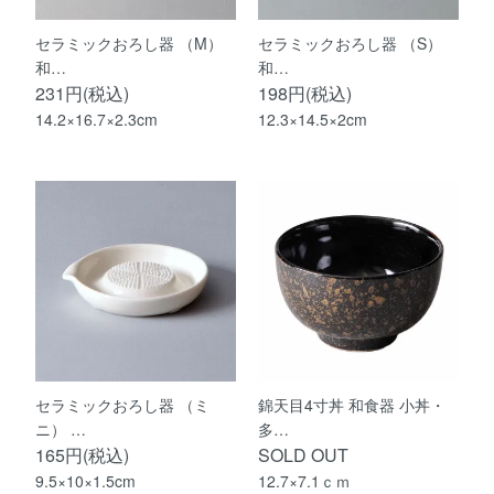
セラミックおろし器 （M）
セラミックおろし器 （S）
和…
和…
231円(税込)
198円(税込)
14.2×16.7×2.3cm
12.3×14.5×2cm
セラミックおろし器 （ミ
錦天目4寸丼 和食器 小丼・
ニ） …
多…
165円(税込)
SOLD OUT
9.5×10×1.5cm
12.7×7.1ｃｍ