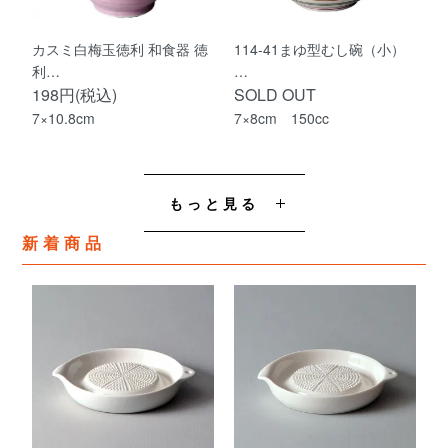
カスミ白梅玉徳利 和食器 徳
114-41まゆ型むし碗（小）
利…
…
198円(税込)
SOLD OUT
7×10.8cm
7×8cm 150cc
もっと見る
新着商品