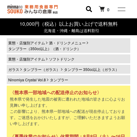
0
10,000円（税込）以上お買い上げで送料無料
北海道・沖縄・離島は送料割引
業態・店舗別アイテム
酒・ドリンクメニュー
タンブラー（350cc以上）（酒・ドリンク）
業態・店舗別アイテム
ソフトドリンク
ガラス
タンブラー（ガラス）
タンブラー 350cc以上（ガラス）
Ninomiya Crystal Vol.8
タンブラー
〈熊本県一部地域への配送停止のお知らせ〉
熊本県で発生した地震の被害に遭われた地域の皆さまに心よりお
見舞い申し上げます。
この影響により、熊本県一部地域への配送が現在停止しておりま
す。ご迷惑をおかけいたしますが、ご理解いただきますようお願
い申し上げます。
〈夏季休業のお知らせ〉休業期間：8月8日（土）〜16日