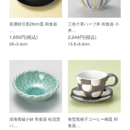
美濃粉引黒28cm皿 和食器
三色十草ハーフ丼 和食器 小
…
丼…
1,650円(税込)
2,244円(税込)
28×3.4cm
13.8×8.6cm
深海青磁小鉢 和食器 松花堂
角型黒格子コーヒー碗皿 和
パ…
食器…