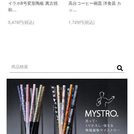
イラホ8号変形陶板 萬古焼
高台コーヒー碗皿 洋食器 カ
濃
和…
ッ…
…
5,478円(税込)
1,729円(税込)
9