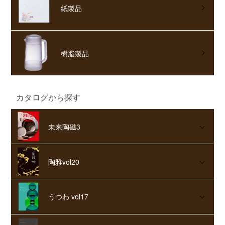
紙製品
樹脂製品
カタログから探す
未来陶磁3
陶雅vol20
うつわ vol17