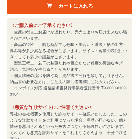
カートに入れる
〈ご購入前にご了承ください〉
・生産の都合上お届けが遅れたり、完売によりお届け出来ない場
合がございます。
・商品の特性上、同じ商品でも色味・風合い・濃淡・柄の出方・
厚み等が多少異なる場合がございます。サイズ・容量の表記につ
きましても多少の誤差がございます。
・製造工程上、若干の釉薬たれや目立たない程度の微細なキズ・
汚れ・気泡等が生じることがあります。
・個人情報の流出を防ぐ為、納品書の発行を致しておりません。
納品書の必要な方は、ご注文の際に備考欄にご記入ください。
・インボイス対応 適格請求書発行事業者登録番号 T9-2000-0102-
3104
〈悪質な詐欺サイトにご注意ください〉
弊社の会社概要を使用した詐欺サイトを確認いたしました。この
ような詐欺サイトをご利用になった場合、商品が届かない、個人
情報を悪用されるといった被害につながる危険性がございます。
くれぐれも悪質な詐欺サイトをご利用なさらぬよう、十分ご注意
下さい。