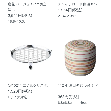
唐花 ベージュ 19cm切立
チャイナロード 白磁 8 1/…
深…
1,254円(税込)
2,541円(税込)
21.4×2.9cm
18.8×10.3cm
QY-5211 二ノ宮クリスタ…
112-41夏目型むし碗（小）
1,320円(税込)
…
363円(税込)
Lサイズ対応
6.8×6.8cm 140cc