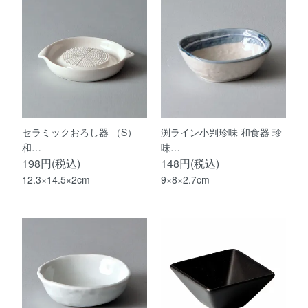
セラミックおろし器 （S）
渕ライン小判珍味 和食器 珍
和…
味…
198円(税込)
148円(税込)
12.3×14.5×2cm
9×8×2.7cm