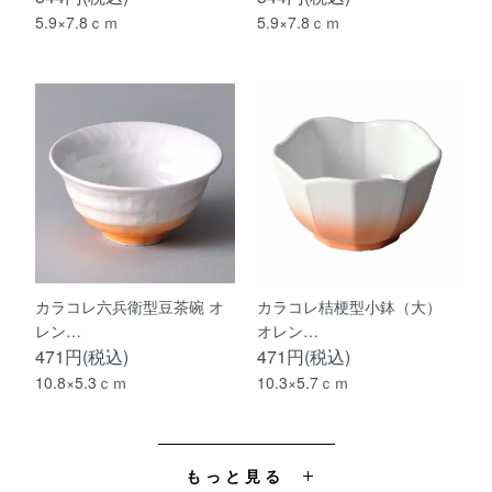
5.9×7.8ｃｍ
5.9×7.8ｃｍ
カラコレ六兵衛型豆茶碗 オ
カラコレ桔梗型小鉢（大）
レン…
オレン…
471円(税込)
471円(税込)
10.8×5.3ｃｍ
10.3×5.7ｃｍ
もっと見る