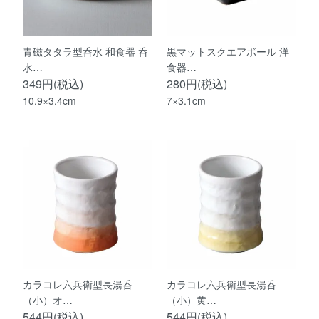
青磁タタラ型呑水 和食器 呑
黒マットスクエアボール 洋
水…
食器…
349円(税込)
280円(税込)
10.9×3.4cm
7×3.1cm
カラコレ六兵衛型長湯呑
カラコレ六兵衛型長湯呑
（小）オ…
（小）黄…
544円(税込)
544円(税込)