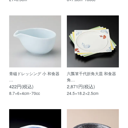
青磁ドレッシング 小 和食器
六瓢箪千代折角大皿 和食器
…
角…
422円(税込)
2,871円(税込)
8.7×6×4cm･70cc
24.5×18.2×2.5cm