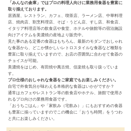
「みんなの倉庫」ではプロの料理人向けに業務用食器を豊富に
取り揃えております。
居酒屋、レストラン、カフェ、喫茶店、ラーメン店、中華料理
店、焼肉店、割烹料理店、そば・うどん店、すし店、和食店、
イタリア料理店等の飲食店や食堂、ホテルや旅館等の宿泊施設
向けアイテムを美濃焼の産地より販売中。
見た事のある定番の食器はもちろん、最新のモダンでおしゃれ
な食器から、どこか懐かしいレトロスタイルな食器など種類を
豊富に取り揃えていますので、お店の雰囲気に合わせて食器の
チョイスが可能。
美濃焼をはじめ、有田焼や萬古焼、信楽焼も取り扱っていま
す。
プロ仕様のおしゃれな食器をご家庭でもお楽しみください。
自宅で外食気分が味わえる本格的な食器はいかがですか？
通常はカフェやレストラン等の飲食店やホテル、旅館で使用さ
れるプロ向けの業務用食器です。
「おうちごはん」や「家飲み（宅飲み）」にもおすすめの食器
も豊富に揃っていますのでこの機会に「おうち時間」をうつわ
と共にお楽しみください。