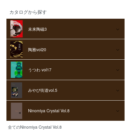
カタログから探す
未来陶磁3
陶雅vol20
うつわ vol17
みやび街道vol.5
Ninomiya Crystal Vol.8
全てのNinomiya Crystal Vol.8