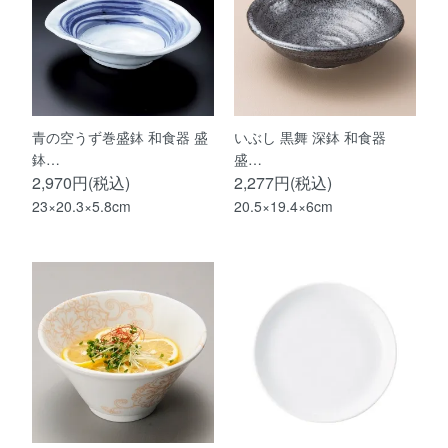
青の空うず巻盛鉢 和食器 盛
いぶし 黒舞 深鉢 和食器
鉢…
盛…
2,970円(税込)
2,277円(税込)
23×20.3×5.8cm
20.5×19.4×6cm