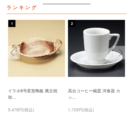
ランキング
1
2
3
イラホ8号変形陶板 萬古焼
高台コーヒー碗皿 洋食器 カ
濃
和…
ッ…
…
5,478円(税込)
1,729円(税込)
9