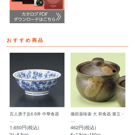
おすすめ商品
百人唐子反6.8丼 中華食器
備前薬味壷 大 和食器 箸立・
…
…
1,650円(税込)
462円(税込)
21×8.5cm
8×7.8cm･160cc