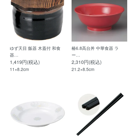
ゆず天目 飯器 木蓋付 和食
椿6.8高台丼 中華食器 ラ
器…
ー…
1,419円(税込)
2,310円(税込)
11×8.2cm
21.2×8.5cm