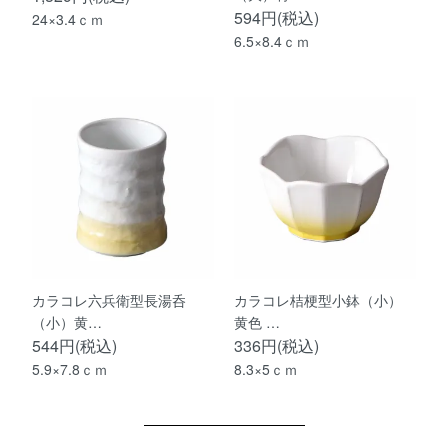
594円(税込)
24×3.4ｃｍ
6.5×8.4ｃｍ
カラコレ六兵衛型長湯呑
カラコレ桔梗型小鉢（小）
（小）黄…
黄色 …
544円(税込)
336円(税込)
5.9×7.8ｃｍ
8.3×5ｃｍ