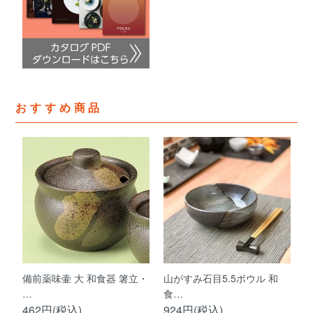
おすすめ商品
備前薬味壷 大 和食器 箸立・
山がすみ石目5.5ボウル 和
…
食…
462円(税込)
924円(税込)