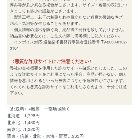
厚み等が多少異なる場合がございます。サイズ・容量の表記につ
きましても多少の誤差がございます。
・製造工程上、若干の釉薬たれや目立たない程度の微細なキズ・
汚れ・気泡等が生じることがあります。
・個人情報の流出を防ぐ為、納品書の発行を致しておりません。
納品書の必要な方は、ご注文の際に備考欄にご記入ください。
・インボイス対応 適格請求書発行事業者登録番号 T9-2000-0102-
3104
〈悪質な詐欺サイトにご注意ください〉
弊社の会社概要を使用した詐欺サイトを確認いたしました。この
ような詐欺サイトをご利用になった場合、商品が届かない、個人
情報を悪用されるといった被害につながる危険性がございます。
くれぐれも悪質な詐欺サイトをご利用なさらぬよう、十分ご注意
下さい。
〈配送料〉※離島・一部地域除く
北海道…1,728円
北東北…1,430円
南東北…1,320円
関東・信越・北陸・東海・関西…935円