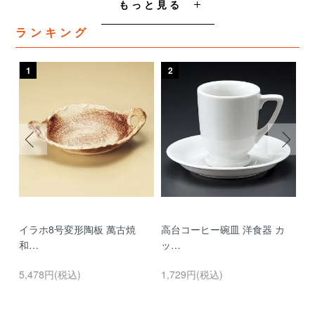
もっと見る
ランキング
1
2
3
イラホ8号変形陶板 萬古焼
高台コーヒー碗皿 洋食器 カ
濃
和…
ッ…
…
5,478円(税込)
1,729円(税込)
9