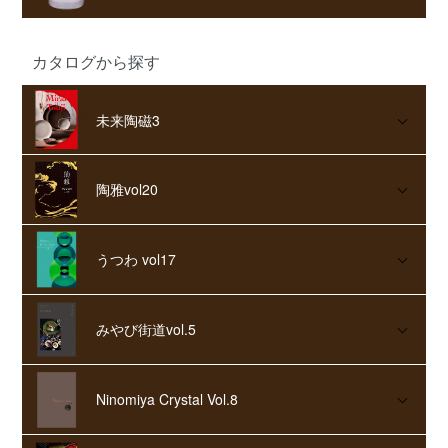
カタログから探す
未来陶磁3
陶雅vol20
うつわ vol17
みやび街道vol.5
Ninomiya Crystal Vol.8