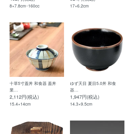
8×7.8cm･160cc
17×6.2cm
十草5寸蓋丼 和食器 蓋丼
ゆず天目 夏目5.0丼 和食
業…
器…
2,112円(税込)
1,947円(税込)
15.4×14cm
14.3×9.5cm