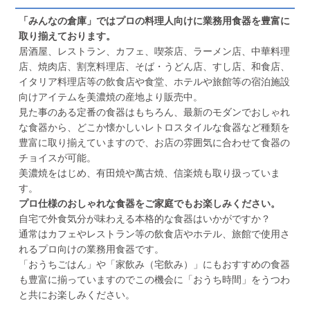
「みんなの倉庫」ではプロの料理人向けに業務用食器を豊富に
取り揃えております。
居酒屋、レストラン、カフェ、喫茶店、ラーメン店、中華料理
店、焼肉店、割烹料理店、そば・うどん店、すし店、和食店、
イタリア料理店等の飲食店や食堂、ホテルや旅館等の宿泊施設
向けアイテムを美濃焼の産地より販売中。
見た事のある定番の食器はもちろん、最新のモダンでおしゃれ
な食器から、どこか懐かしいレトロスタイルな食器など種類を
豊富に取り揃えていますので、お店の雰囲気に合わせて食器の
チョイスが可能。
美濃焼をはじめ、有田焼や萬古焼、信楽焼も取り扱っていま
す。
プロ仕様のおしゃれな食器をご家庭でもお楽しみください。
自宅で外食気分が味わえる本格的な食器はいかがですか？
通常はカフェやレストラン等の飲食店やホテル、旅館で使用さ
れるプロ向けの業務用食器です。
「おうちごはん」や「家飲み（宅飲み）」にもおすすめの食器
も豊富に揃っていますのでこの機会に「おうち時間」をうつわ
と共にお楽しみください。