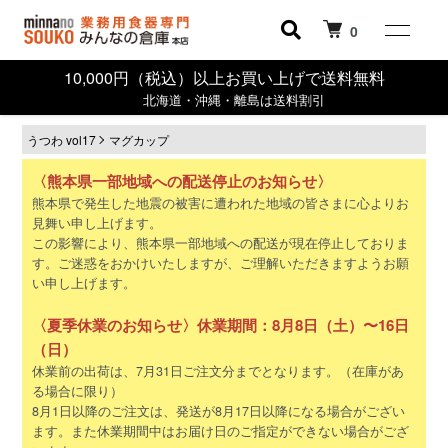
0
10,000円（税込）以上お買い上げで送料無料
北海道・沖縄・離島は送料割引
うつわ vol17
マグカップ
〈熊本県一部地域への配送停止のお知らせ〉
熊本県で発生した地震の被害に遭われた地域の皆さまに心よりお
見舞い申し上げます。
この影響により、熊本県一部地域への配送が現在停止しておりま
す。ご迷惑をおかけいたしますが、ご理解いただきますようお願
い申し上げます。
〈夏季休業のお知らせ〉休業期間：8月8日（土）〜16日
（日）
休業前の出荷は、7月31日ご注文分までとなります。（在庫があ
る場合に限り）
8月1日以降のご注文は、発送が8月17日以降になる場合がござい
ます。また休業期間中はお届け日のご指定ができない場合がござ