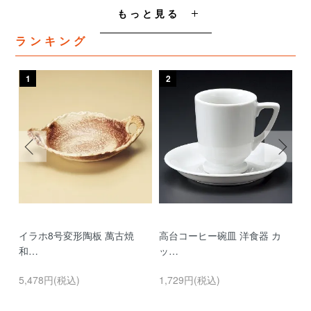
もっと見る
ランキング
1
2
3
イラホ8号変形陶板 萬古焼
高台コーヒー碗皿 洋食器 カ
濃
和…
ッ…
…
5,478円(税込)
1,729円(税込)
9