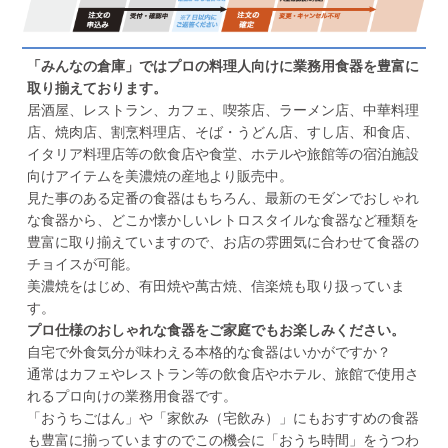
「みんなの倉庫」ではプロの料理人向けに業務用食器を豊富に
取り揃えております。
居酒屋、レストラン、カフェ、喫茶店、ラーメン店、中華料理
店、焼肉店、割烹料理店、そば・うどん店、すし店、和食店、
イタリア料理店等の飲食店や食堂、ホテルや旅館等の宿泊施設
向けアイテムを美濃焼の産地より販売中。
見た事のある定番の食器はもちろん、最新のモダンでおしゃれ
な食器から、どこか懐かしいレトロスタイルな食器など種類を
豊富に取り揃えていますので、お店の雰囲気に合わせて食器の
チョイスが可能。
美濃焼をはじめ、有田焼や萬古焼、信楽焼も取り扱っていま
す。
プロ仕様のおしゃれな食器をご家庭でもお楽しみください。
自宅で外食気分が味わえる本格的な食器はいかがですか？
通常はカフェやレストラン等の飲食店やホテル、旅館で使用さ
れるプロ向けの業務用食器です。
「おうちごはん」や「家飲み（宅飲み）」にもおすすめの食器
も豊富に揃っていますのでこの機会に「おうち時間」をうつわ