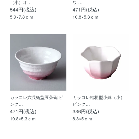
（小）オ…
ワ …
544円(税込)
471円(税込)
5.9×7.8ｃｍ
10.8×5.3ｃｍ
カラコレ六兵衛型豆茶碗 ピ
カラコレ桔梗型小鉢（小）
ンク…
ピンク…
471円(税込)
336円(税込)
10.8×5.3ｃｍ
8.3×5ｃｍ