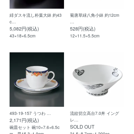
緋ダスキ流し朴葉大鉢 約43
菊唐草緑八角小鉢 約12cm
c…
…
5,082円(税込)
528円(税込)
43×18×6.5cm
12×11.5×5.5cm
493-19-157 うつわ …
流紋切立高台7.0丼 イング
2,171円(税込)
レ…
SOLD OUT
碗皿セット 碗10×7.6×6.5c
m、皿15.3×1.9cm
21.5×8.7cm･1,200cc