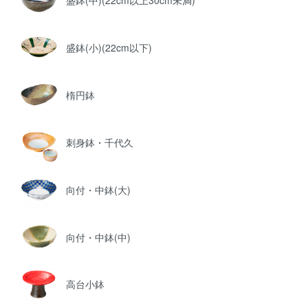
盛鉢(小)(22cm以下)
楕円鉢
刺身鉢・千代久
向付・中鉢(大)
向付・中鉢(中)
高台小鉢