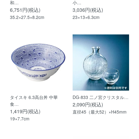
和…
小…
6,751円(税込)
3,036円(税込)
35.2×27.5×8.2cm
23×13×6.3cm
タイスキ 6.3高台丼 中華
DG-833 二ノ宮クリスタル…
食…
2,090円(税込)
1,419円(税込)
直径45（最大52）×H45mm
19×7.7cm