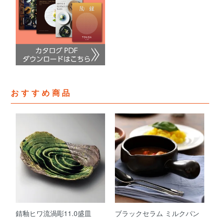
おすすめ商品
錆釉ヒワ流渦彫11.0盛皿
ブラックセラム ミルクパン