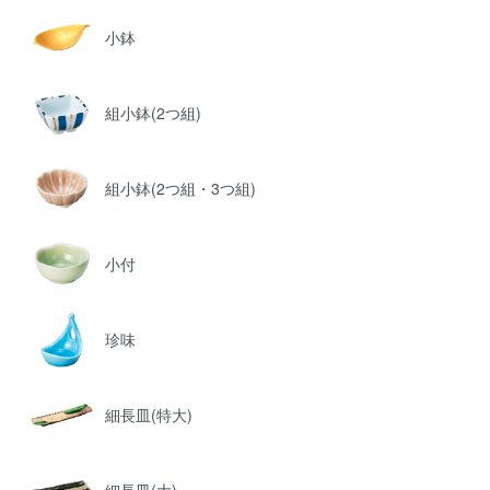
小鉢
組小鉢(2つ組)
組小鉢(2つ組・3つ組)
小付
珍味
細長皿(特大)