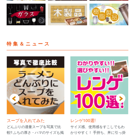
特集＆ニュース
スープを入れてみた
レンゲ100選!
どんぶりの適量スープを写真で比
サイズ感、使用感をすこしでもわ
較!! ふちの厚さ・ハマのサイズも掲
かりやすく！ 手持ち、丼に引っ掛