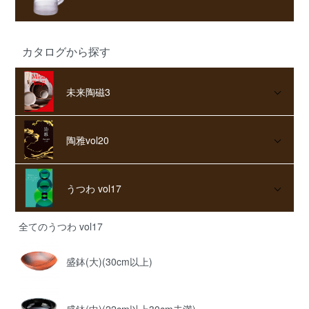
カタログから探す
未来陶磁3
陶雅vol20
うつわ vol17
全てのうつわ vol17
盛鉢(大)(30cm以上)
盛鉢(中)(22cm以上30cm未満)