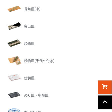
長角皿(中)
突出皿
焼物皿
焼物皿(千代久付き)
仕切皿
のり皿・串焼皿