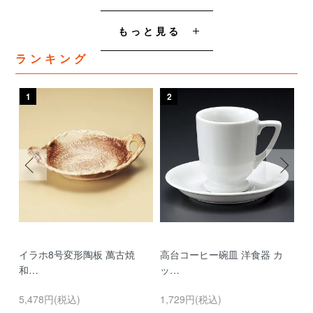
もっと見る
ランキング
1
2
3
イラホ8号変形陶板 萬古焼
高台コーヒー碗皿 洋食器 カ
濃
和…
ッ…
…
5,478円(税込)
1,729円(税込)
9