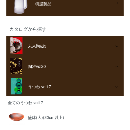
樹脂製品
カタログから探す
未来陶磁3
陶雅vol20
うつわ vol17
全てのうつわ vol17
盛鉢(大)(30cm以上)