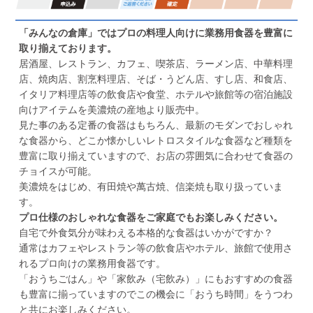
「みんなの倉庫」ではプロの料理人向けに業務用食器を豊富に
取り揃えております。
居酒屋、レストラン、カフェ、喫茶店、ラーメン店、中華料理
店、焼肉店、割烹料理店、そば・うどん店、すし店、和食店、
イタリア料理店等の飲食店や食堂、ホテルや旅館等の宿泊施設
向けアイテムを美濃焼の産地より販売中。
見た事のある定番の食器はもちろん、最新のモダンでおしゃれ
な食器から、どこか懐かしいレトロスタイルな食器など種類を
豊富に取り揃えていますので、お店の雰囲気に合わせて食器の
チョイスが可能。
美濃焼をはじめ、有田焼や萬古焼、信楽焼も取り扱っていま
す。
プロ仕様のおしゃれな食器をご家庭でもお楽しみください。
自宅で外食気分が味わえる本格的な食器はいかがですか？
通常はカフェやレストラン等の飲食店やホテル、旅館で使用さ
れるプロ向けの業務用食器です。
「おうちごはん」や「家飲み（宅飲み）」にもおすすめの食器
も豊富に揃っていますのでこの機会に「おうち時間」をうつわ
と共にお楽しみください。