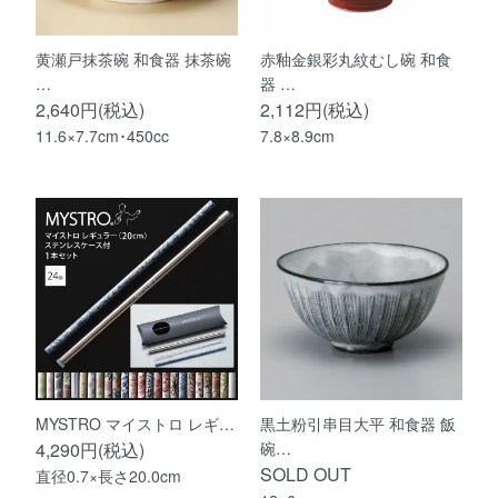
黄瀬戸抹茶碗 和食器 抹茶碗
赤釉金銀彩丸紋むし碗 和食
…
器 …
2,640円(税込)
2,112円(税込)
11.6×7.7cm･450cc
7.8×8.9cm
MYSTRO マイストロ レギ…
黒土粉引串目大平 和食器 飯
4,290円(税込)
碗…
SOLD OUT
直径0.7×長さ20.0cm