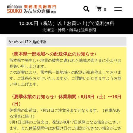
0
10,000円（税込）以上お買い上げで送料無料
北海道・沖縄・離島は送料割引
うつわ vol17
越前漆器
〈熊本県一部地域への配送停止のお知らせ〉
熊本県で発生した地震の被害に遭われた地域の皆さまに心よりお
見舞い申し上げます。
この影響により、熊本県一部地域への配送が現在停止しておりま
す。ご迷惑をおかけいたしますが、ご理解いただきますようお願
い申し上げます。
〈夏季休業のお知らせ〉休業期間：8月8日（土）〜16日
（日）
休業前の出荷は、7月31日ご注文分までとなります。（在庫があ
る場合に限り）
8月1日以降のご注文は、発送が8月17日以降になる場合がござい
ます。また休業期間中はお届け日のご指定ができない場合がござ