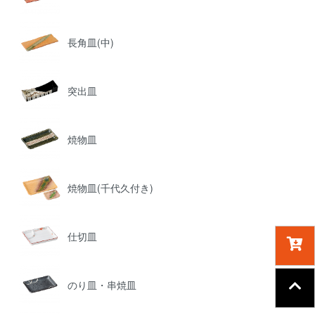
長角皿(中)
突出皿
焼物皿
焼物皿(千代久付き)
仕切皿
のり皿・串焼皿