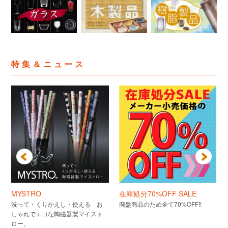
特集＆ニュース
MYSTRO
在庫処分70%OFF SALE
洗って・くりかえし・使える お
廃盤商品のため全て70%OFF!!
しゃれでエコな陶磁器製マイスト
ロー。