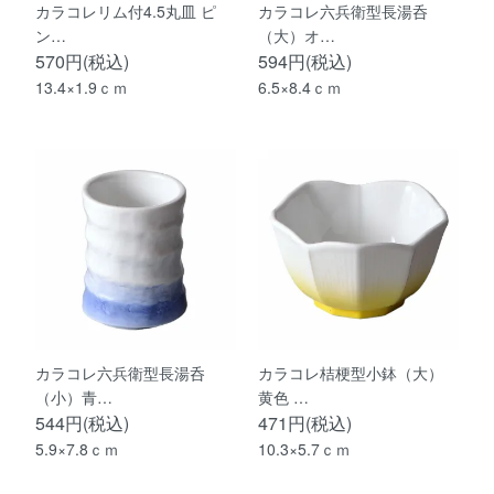
カラコレリム付4.5丸皿 ピ
カラコレ六兵衛型長湯呑
ン…
（大）オ…
570円(税込)
594円(税込)
13.4×1.9ｃｍ
6.5×8.4ｃｍ
カラコレ六兵衛型長湯呑
カラコレ桔梗型小鉢（大）
（小）青…
黄色 …
544円(税込)
471円(税込)
5.9×7.8ｃｍ
10.3×5.7ｃｍ