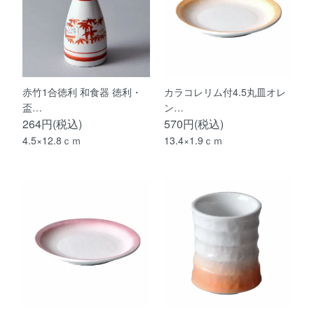
赤竹1合徳利 和食器 徳利・
カラコレリム付4.5丸皿オレ
盃…
ン…
264円(税込)
570円(税込)
4.5×12.8ｃｍ
13.4×1.9ｃｍ