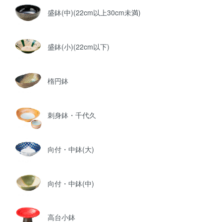
盛鉢(中)(22cm以上30cm未満)
盛鉢(小)(22cm以下)
楕円鉢
刺身鉢・千代久
向付・中鉢(大)
向付・中鉢(中)
高台小鉢