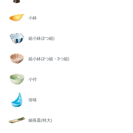
小鉢
組小鉢(2つ組)
組小鉢(2つ組・3つ組)
小付
珍味
細長皿(特大)