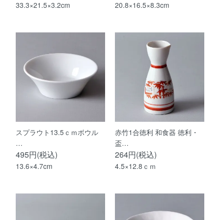
33.3×21.5×3.2cm
20.8×16.5×8.3cm
スプラウト13.5ｃｍボウル
赤竹1合徳利 和食器 徳利・
…
盃…
495円(税込)
264円(税込)
13.6×4.7cm
4.5×12.8ｃｍ