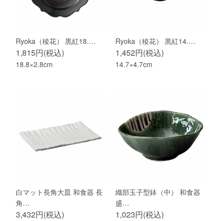
Ryoka（稜花） 黒紅18.…
Ryoka（稜花） 黒紅14.…
1,815円(税込)
1,452円(税込)
18.8×2.8cm
14.7×4.7cm
白マット長角大皿 和食器 長
織部玉子型鉢（中） 和食器
角…
盛…
3,432円(税込)
1,023円(税込)