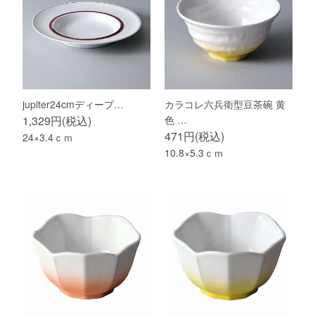
jupiter24cmディープ…
カラコレ六兵衛型豆茶碗 黄
1,329円(税込)
色 …
471円(税込)
24×3.4ｃｍ
10.8×5.3ｃｍ