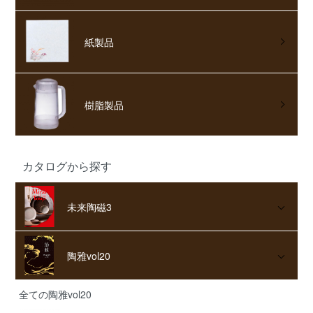
紙製品
樹脂製品
カタログから探す
未来陶磁3
陶雅vol20
全ての陶雅vol20