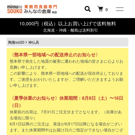
0
10,000円（税込）以上お買い上げで送料無料
北海道・沖縄・離島は送料割引
陶雅vol20
神仏具
〈熊本県一部地域への配送停止のお知らせ〉
熊本県で発生した地震の被害に遭われた地域の皆さまに心よりお
見舞い申し上げます。
この影響により、熊本県一部地域への配送が現在停止しておりま
す。ご迷惑をおかけいたしますが、ご理解いただきますようお願
い申し上げます。
〈夏季休業のお知らせ〉休業期間：8月8日（土）〜16日
（日）
休業前の出荷は、7月31日ご注文分までとなります。（在庫があ
る場合に限り）
8月1日以降のご注文は、発送が8月17日以降になる場合がござい
ます。また休業期間中はお届け日のご指定ができない場合がござ