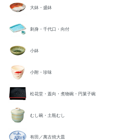
大鉢・盛鉢
刺身・千代口・向付
小鉢
小附・珍味
松花堂・蓋向・煮物碗・円菓子碗
むし碗・土瓶むし
有田／萬古焼大皿