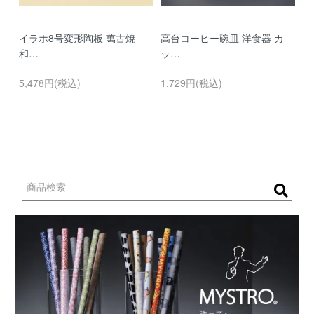
イラホ8号変形陶板 萬古焼
高台コーヒー碗皿 洋食器 カ
濃
和…
ッ…
…
5,478円(税込)
1,729円(税込)
9