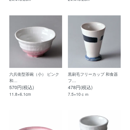
六兵衛型茶碗（小） ピンク
黒刷毛フリーカップ 和食器
和…
フ…
570円(税込)
478円(税込)
11.8×6.1cm
7.5×10ｃｍ