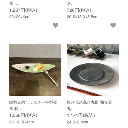
器 …
形…
1,287円(税込)
726円(税込)
29×20×6cm
20.5×18.3×5.5cm
緑釉赤散しラスター笹型長
黒吹見込高台丸皿 和食器
皿 和…
丸…
1,056円(税込)
1,171円(税込)
33×10.5×4cm
24.3×2.8cm