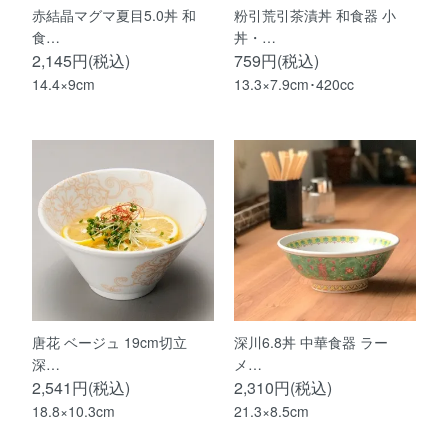
赤結晶マグマ夏目5.0丼 和
粉引荒引茶漬丼 和食器 小
食…
丼・…
2,145円(税込)
759円(税込)
14.4×9cm
13.3×7.9cm･420cc
唐花 ベージュ 19cm切立
深川6.8丼 中華食器 ラー
深…
メ…
2,541円(税込)
2,310円(税込)
18.8×10.3cm
21.3×8.5cm