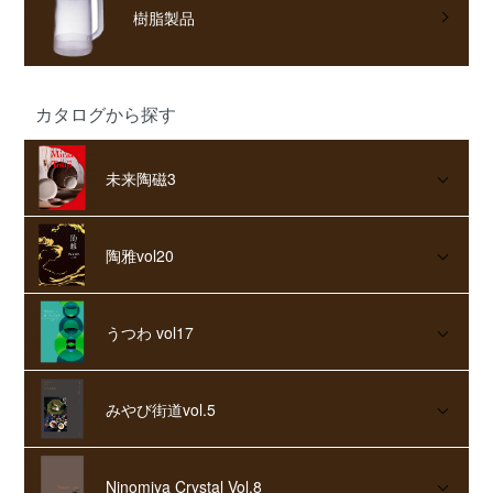
樹脂製品
カタログから探す
未来陶磁3
陶雅vol20
うつわ vol17
みやび街道vol.5
Ninomiya Crystal Vol.8