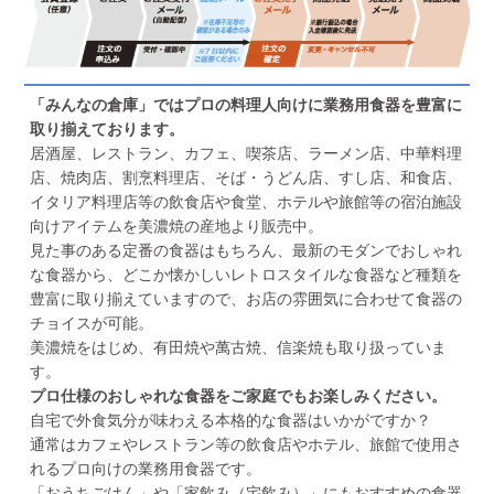
「みんなの倉庫」ではプロの料理人向けに業務用食器を豊富に
取り揃えております。
居酒屋、レストラン、カフェ、喫茶店、ラーメン店、中華料理
店、焼肉店、割烹料理店、そば・うどん店、すし店、和食店、
イタリア料理店等の飲食店や食堂、ホテルや旅館等の宿泊施設
向けアイテムを美濃焼の産地より販売中。
見た事のある定番の食器はもちろん、最新のモダンでおしゃれ
な食器から、どこか懐かしいレトロスタイルな食器など種類を
豊富に取り揃えていますので、お店の雰囲気に合わせて食器の
チョイスが可能。
美濃焼をはじめ、有田焼や萬古焼、信楽焼も取り扱っていま
す。
プロ仕様のおしゃれな食器をご家庭でもお楽しみください。
自宅で外食気分が味わえる本格的な食器はいかがですか？
通常はカフェやレストラン等の飲食店やホテル、旅館で使用さ
れるプロ向けの業務用食器です。
「おうちごはん」や「家飲み（宅飲み）」にもおすすめの食器