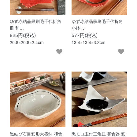
ゆず赤結晶黒刷毛千代折角
ゆず赤結晶黒刷毛千代折角
皿 和…
小鉢 …
825円(税込)
577円(税込)
20.8×20.8×2.4cm
13.4×13.4×3.3cm
黒結び石目変形大盛鉢 和食
黒モコ玉付三角皿 和食器 変