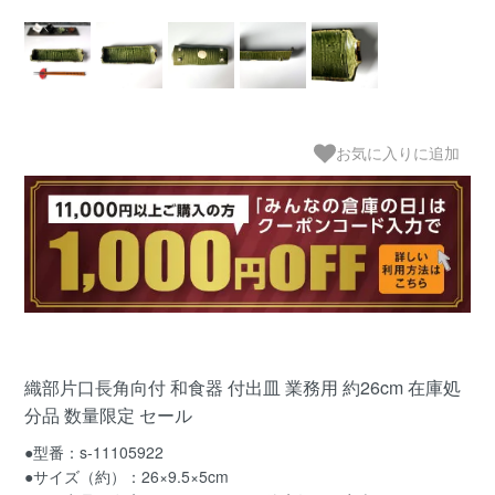
お気に入りに追加
織部片口長角向付 和食器 付出皿 業務用 約26cm 在庫処
分品 数量限定 セール
●型番：s-11105922
●サイズ（約）：26×9.5×5cm