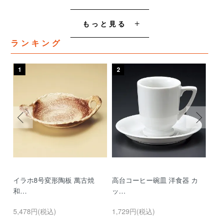
もっと見る
ランキング
1
2
3
イラホ8号変形陶板 萬古焼
高台コーヒー碗皿 洋食器 カ
濃
和…
ッ…
…
5,478円(税込)
1,729円(税込)
9