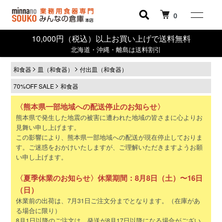
0
10,000円（税込）以上お買い上げで送料無料
北海道・沖縄・離島は送料割引
和食器
皿（和食器）
付出皿（和食器）
70%OFF SALE
和食器
〈熊本県一部地域への配送停止のお知らせ〉
熊本県で発生した地震の被害に遭われた地域の皆さまに心よりお
見舞い申し上げます。
この影響により、熊本県一部地域への配送が現在停止しておりま
す。ご迷惑をおかけいたしますが、ご理解いただきますようお願
い申し上げます。
〈夏季休業のお知らせ〉休業期間：8月8日（土）〜16日
（日）
休業前の出荷は、7月31日ご注文分までとなります。（在庫があ
る場合に限り）
8月1日以降のご注文は、発送が8月17日以降になる場合がござい