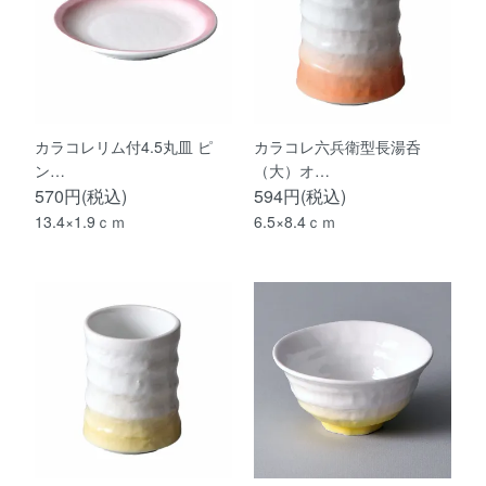
カラコレリム付4.5丸皿 ピ
カラコレ六兵衛型長湯呑
ン…
（大）オ…
570円(税込)
594円(税込)
13.4×1.9ｃｍ
6.5×8.4ｃｍ