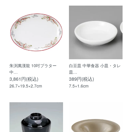
朱渕萬漢龍 10吋プラター
白豆皿 中華食器 小皿・タレ
中…
皿…
3,861円(税込)
389円(税込)
26.7×19.5×2.7cm
7.5×1.6cm