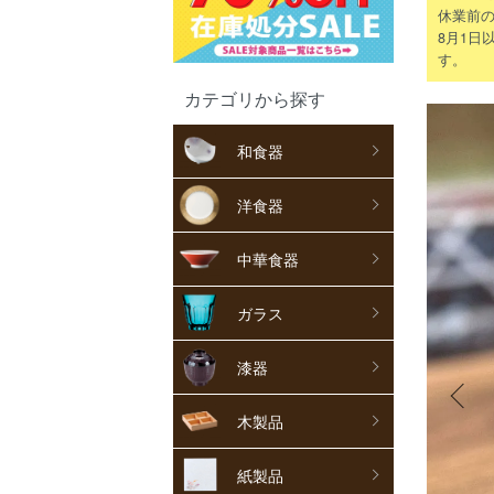
休業前の
8月1日
す。
カテゴリから探す
和食器
洋食器
中華食器
ガラス
漆器
木製品
紙製品