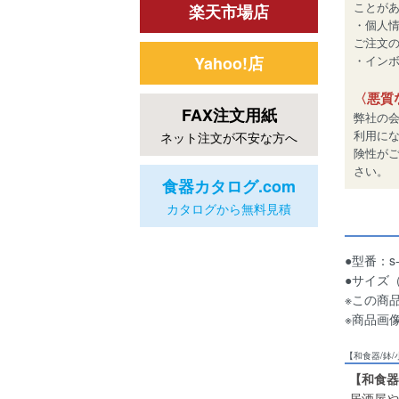
ことが
楽天市場店
・個人
ご注文
Yahoo!店
・インボイ
〈悪質
FAX注文用紙
弊社の
利用に
ネット注文が不安な方へ
険性が
さい。
食器カタログ.com
カタログから無料見積
●型番：s-1
●サイズ（
※この商
※商品画
【和食器/鉢
【和食器
居酒屋や