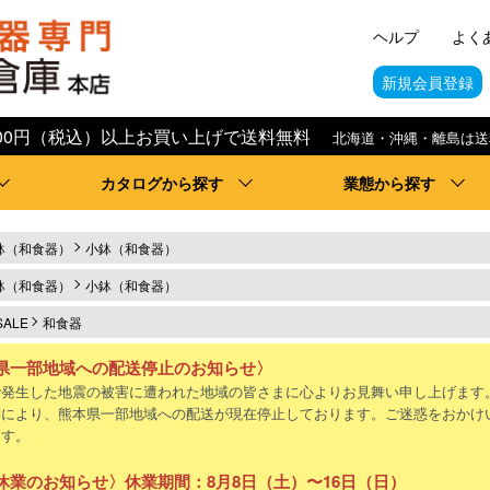
ヘルプ
よく
新規会員登録
,000円（税込）以上お買い上げで送料無料
北海道・沖縄・離島は送
カタログから探す
業態から探す
鉢（和食器）
小鉢（和食器）
鉢（和食器）
小鉢（和食器）
SALE
和食器
県一部地域への配送停止のお知らせ〉
で発生した地震の被害に遭われた地域の皆さまに心よりお見舞い申し上げます
響により、熊本県一部地域への配送が現在停止しております。ご迷惑をおかけ
ます。
休業のお知らせ〉休業期間：8月8日（土）〜16日（日）