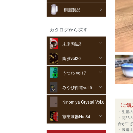
樹脂製品
カタログから探す
未来陶磁3
陶雅vol20
うつわ vol17
みやび街道vol.5
Ninomiya Crystal Vol.8
〈ご購
・生産
割烹漆器No.34
・商品
合がご
・製造