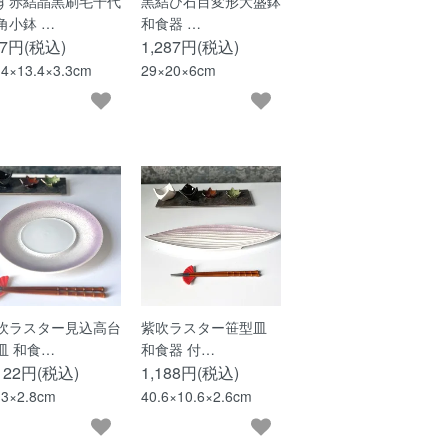
ず赤結晶黒刷毛千代
黒結び石目変形大盛鉢
角小鉢 …
和食器 …
77円(税込)
1,287円(税込)
.4×13.4×3.3cm
29×20×6cm
吹ラスター見込高台
紫吹ラスター笹型皿
皿 和食…
和食器 付…
,122円(税込)
1,188円(税込)
.3×2.8cm
40.6×10.6×2.6cm