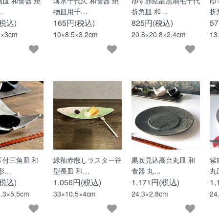
皿 和食器 焼
薄氷千代久 和食器 焼
ゆず赤結晶黒刷毛千代
ゆ
…
物皿用千…
折角皿 和…
折
(税込)
165円(税込)
825円(税込)
5
3×3cm
10×8.5×3.2cm
20.8×20.8×2.4cm
13
玉付三角皿 和
緑釉赤散しラスター笹
黒吹見込高台丸皿 和
紫
形…
型長皿 和…
食器 丸…
丸
(税込)
1,056円(税込)
1,171円(税込)
1
8.3×5.5cm
33×10.5×4cm
24.3×2.8cm
24