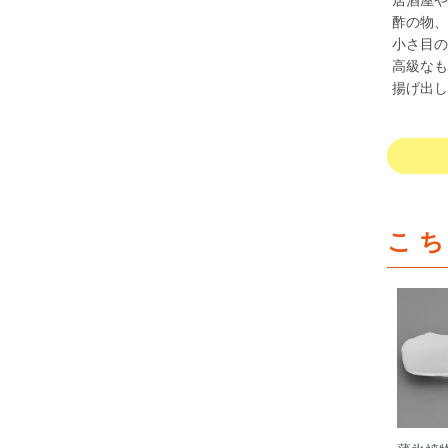
酢の物、
小さ目の
高級なも
揚げ出し
こ