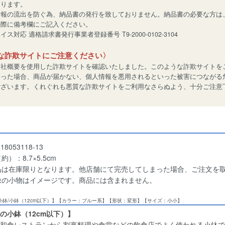
あります。
情報の流出を防ぐ為、納品書の発行を致しておりません。納品書の必要な方は
の際に備考欄にご記入ください。
ス対応 適格請求書発行事業者登録番号 T9-2000-0102-3104
な詐欺サイトにご注意ください〉
会社概要を使用した詐欺サイトを確認いたしました。このような詐欺サイトを
なった場合、商品が届かない、個人情報を悪用されるといった被害につながる
ございます。くれぐれも悪質な詐欺サイトをご利用なさらぬよう、十分ご注意
8053118-13
約）：8.7×5.5cm
品は在庫限りとなります。他店舗にて完売してしまった場合、ご注文を
像の小物はイメージです。商品には含まれません。
/小鉢/小鉢（12cm以下）】【カラー：ブルー系】【形状：変形】【サイズ：小小】
の小鉢（12cm以下）】
和食レストランから割烹料理や食堂などの飲食店でよく使われる小鉢で