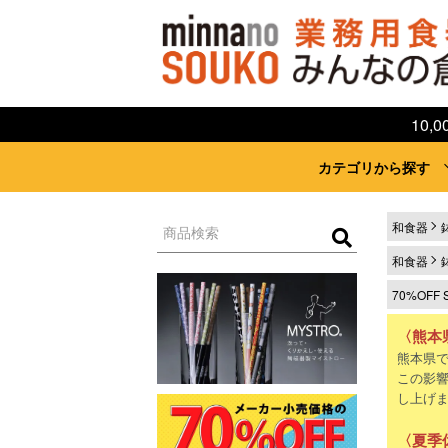
10
カテゴリから探す
和食器
和食器
70%OFF 
〈熊本
熊本県
この影
し上げ
〈夏季