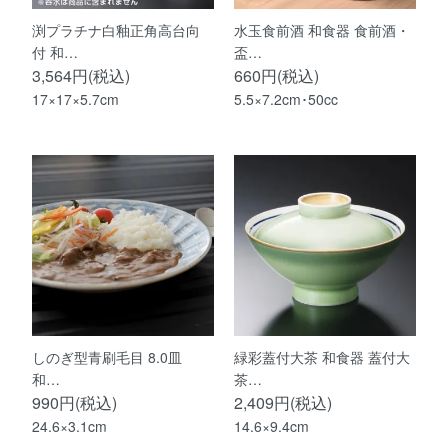
渕プラチナ白釉正角高台向
水玉食前酒 和食器 食前酒・
付 和…
盃…
3,564円(税込)
660円(税込)
17×17×5.7cm
5.5×7.2cm･50cc
しのぎ型青刷毛目 8.0皿
緑彩蓋付大茶 和食器 蓋付大
和…
茶…
990円(税込)
2,409円(税込)
24.6×3.1cm
14.6×9.4cm