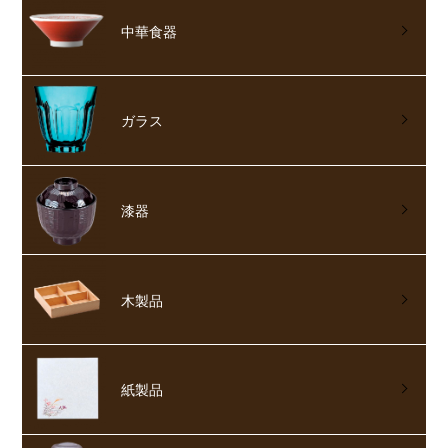
中華食器
ガラス
漆器
木製品
紙製品