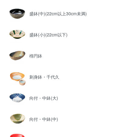
盛鉢(中)(22cm以上30cm未満)
盛鉢(小)(22cm以下)
楕円鉢
刺身鉢・千代久
向付・中鉢(大)
向付・中鉢(中)