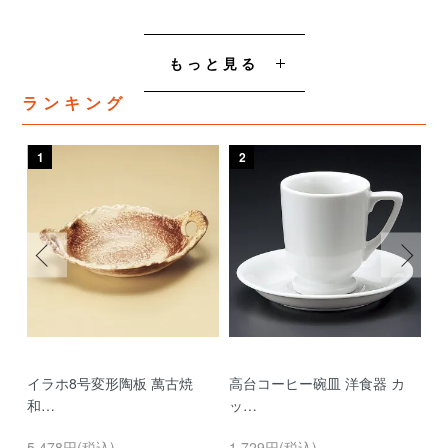
もっと見る
ランキング
1
2
3
イラホ8号変形陶板 萬古焼
高台コーヒー碗皿 洋食器 カ
濃
和…
ッ…
…
5,478円(税込)
1,729円(税込)
9