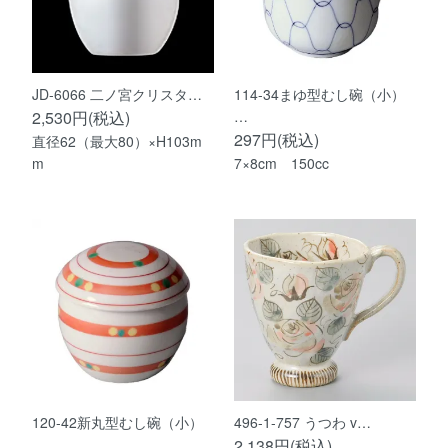
JD-6066 二ノ宮クリスタ…
114-34まゆ型むし碗（小）
2,530円(税込)
…
297円(税込)
直径62（最大80）×H103m
m
7×8cm 150cc
120-42新丸型むし碗（小）
496-1-757 うつわ v…
…
2,138円(税込)