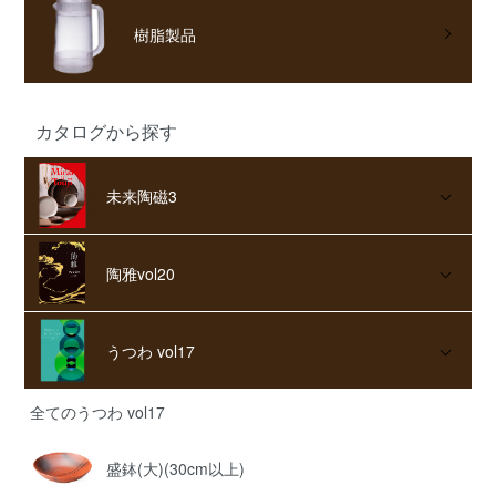
樹脂製品
カタログから探す
未来陶磁3
陶雅vol20
うつわ vol17
全てのうつわ vol17
盛鉢(大)(30cm以上)