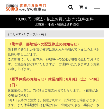
0
10,000円（税込）以上お買い上げで送料無料
北海道・沖縄・離島は送料割引
うつわ vol17
テーブル・椅子
〈熊本県一部地域への配送停止のお知らせ〉
熊本県で発生した地震の被害に遭われた地域の皆さまに心よりお
見舞い申し上げます。
この影響により、熊本県一部地域への配送が現在停止しておりま
す。ご迷惑をおかけいたしますが、ご理解いただきますようお願
い申し上げます。
〈夏季休業のお知らせ〉休業期間：8月8日（土）〜16日
（日）
休業前の出荷は、7月31日ご注文分までとなります。（在庫があ
る場合に限り）
8月1日以降のご注文は、発送が8月17日以降になる場合がござい
ます。また休業期間中はお届け日のご指定ができない場合がござ