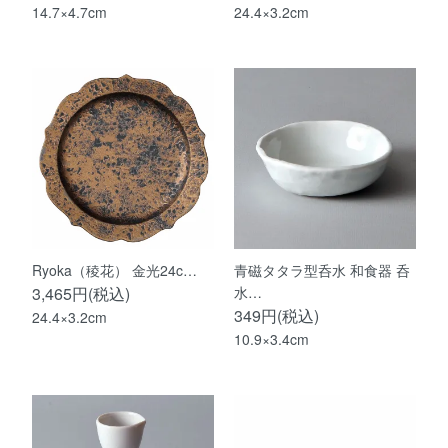
14.7×4.7cm
24.4×3.2cm
Ryoka（稜花） 金光24c…
青磁タタラ型呑水 和食器 呑
3,465円(税込)
水…
349円(税込)
24.4×3.2cm
10.9×3.4cm