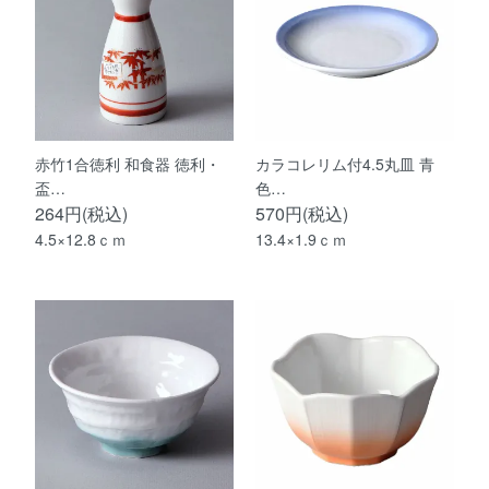
赤竹1合徳利 和食器 徳利・
カラコレリム付4.5丸皿 青
盃…
色…
264円(税込)
570円(税込)
4.5×12.8ｃｍ
13.4×1.9ｃｍ