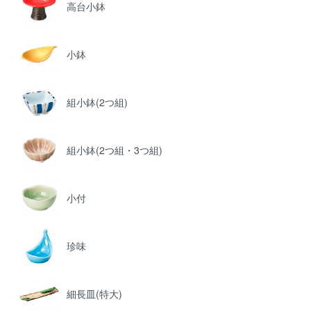
高台小鉢
小鉢
組小鉢(2つ組)
組小鉢(2つ組・3つ組)
小付
珍味
細長皿(特大)