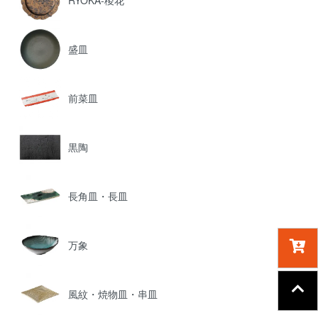
RYOKA-稜花
盛皿
前菜皿
黒陶
長角皿・長皿
万象
風紋・焼物皿・串皿