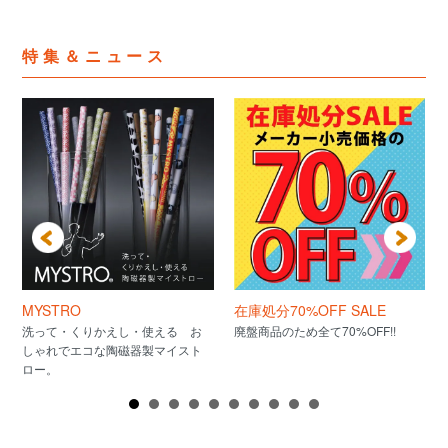
特集＆ニュース
MYSTRO
在庫処分70%OFF SALE
洗って・くりかえし・使える お
廃盤商品のため全て70%OFF!!
しゃれでエコな陶磁器製マイスト
ロー。