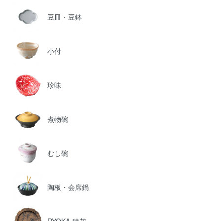
豆皿・豆鉢
小付
珍味
煮物碗
むし碗
陶板・会席鍋