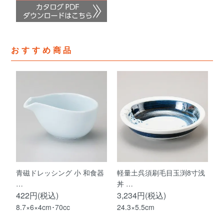
おすすめ商品
青磁ドレッシング 小 和食器
軽量土呉須刷毛目玉渕8寸浅
…
丼 …
422円(税込)
3,234円(税込)
8.7×6×4cm･70cc
24.3×5.5cm