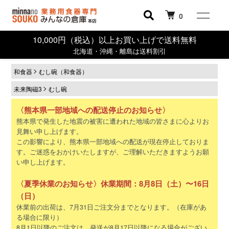
0
10,000円（税込）以上お買い上げで送料無料
北海道・沖縄・離島は送料割引
和食器
むし碗（和食器）
未来陶磁3
むし碗
〈熊本県一部地域への配送停止のお知らせ〉
熊本県で発生した地震の被害に遭われた地域の皆さまに心よりお
見舞い申し上げます。
この影響により、熊本県一部地域への配送が現在停止しておりま
す。ご迷惑をおかけいたしますが、ご理解いただきますようお願
い申し上げます。
〈夏季休業のお知らせ〉休業期間：8月8日（土）〜16日
（日）
休業前の出荷は、7月31日ご注文分までとなります。（在庫があ
る場合に限り）
8月1日以降のご注文は、発送が8月17日以降になる場合がござい