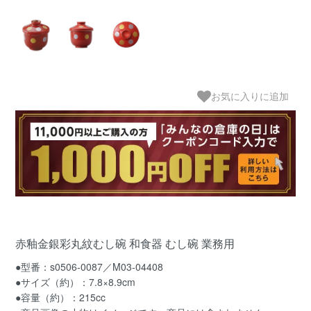
お気に入りに追加
赤釉金銀彩丸紋むし碗 和食器 むし碗 業務用
●型番：s0506-0087／M03-04408
●サイズ（約）：7.8×8.9cm
●容量（約）：215cc