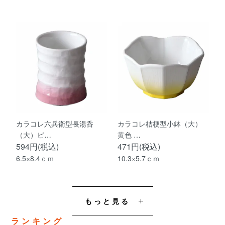
カラコレ六兵衛型長湯呑
カラコレ桔梗型小鉢（大）
（大）ピ…
黄色 …
594円(税込)
471円(税込)
6.5×8.4ｃｍ
10.3×5.7ｃｍ
もっと見る
ランキング