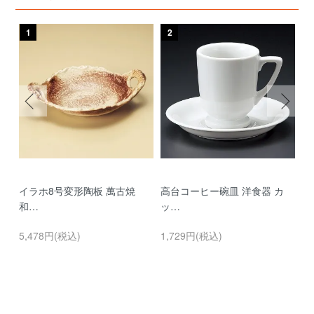
1
2
3
イラホ8号変形陶板 萬古焼
高台コーヒー碗皿 洋食器 カ
濃
和…
ッ…
…
5,478円(税込)
1,729円(税込)
9