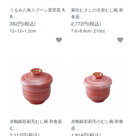
うるみ八角スプーン置受皿 A
紫吹むさしの京形むし碗 和
B…
食器…
382円(税込)
2,772円(税込)
12×12×1.2cm
7.6×8.6cm･210cc
赤釉銀彩刷毛むし碗 和食器
赤釉銀彩刷毛小むし碗 和食
む…
器 …
2,112円(税込)
1,914円(税込)